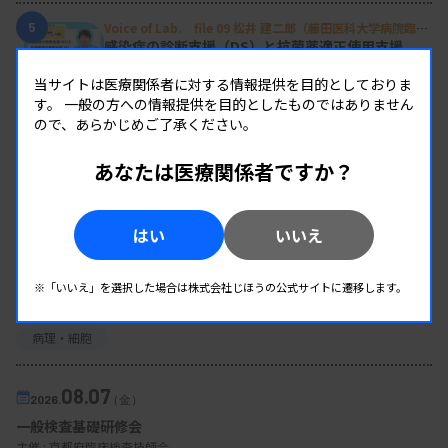
5
Voice of Lab. file 09 松井 建二郎（藤田医科大学病院臨床
検査部微生物遺伝子検査室
）
感染症の診断支援（DS）と抗菌薬適正使用支援
（AS）、そして研究へ
当サイトは医療関係者に対する情報提供を目的としておりま
す。
一般の方への情報提供を目的としたものではありません
ので、あらかじめご了承ください。
あなたは医療関係者ですか？
EVENT
イベント情報
はい
いいえ
08.07
2026.
（金）
細胞診定期講習会 第7回 リンパ節細胞診
※「いいえ」を選択した場合は株式会社じほうの公式サイトに遷移します。
主催 :
大阪府臨床検査技師会
開催場所 : WEB
病理・細胞
08.07
2026.
（金）
一般検査基礎研修会
主催 :
京都府臨床検査技師会