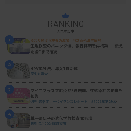
RANKING
人気の記事
1
変わり続ける検査の現場 #32 山形済生病院
生理検査のパニック値、報告体制を再構築 “伝え
た後”まで確認
2
HPV単独法、導入7自治体
厚労省調査
3
マイコプラズマ肺炎が3週増加、性感染症の動向も
報告
週刊 感染症サーベイランスレポート #2026年第29週
（2026.7.13 - 7.19）
4
単一遺伝子の遺伝学的検査40％増
日衛協が2024年度調査