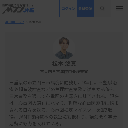
臨床検査の総合情報サイト
ログイン
会員登録
MTJONEトップ
＞
松本 悠真
松本 悠真
市立四日市病院中央検査室
三重県の市立四日市病院に勤務し、
9
年目。不整脈治
療や超音波検査などの生理検査業務に従事する傍ら、
日常業務を通して心電図の奥深さに魅了される。現在
は「心電図の沼」にハマり、難解な心電図波形に悩ま
される日々を送る。心電図検定マイスターを
2
度取
得。
JAMT
技術教本の執筆にも携わり、講演会や学会
活動にも力を入れている。