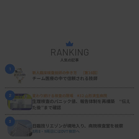
までよかったからといって次回もうまくいく保証は
どこにもありません。状況は刻一刻と変化してお
り、いまの体制に一度疑問をもち精査するという意
識はぶれずに持っていないと組織の衰退につながる
と考えています。
RANKING
医療業界は大きな転換期を迎えており、タスクシフ
人気の記事
ト/シェアや医療ＤＸの活用、ＡＩとの共存など課
1
新人臨床検査技師の歩き方 ［第16回］
題は山積みです。人員増が見込めない中で業務増に
チーム医療の中で信頼される技師
どう対応するのか各施設でも大きな視点で様々なこ
とを対応していただかなければなりません。これま
2
変わり続ける検査の現場 #32 山形済生病院
生理検査のパニック値、報告体制を再構築 “伝え
で一般会員として好きなことを言っていた私も立場
た後”まで確認
が変わり発言に責任を持たなければならなくなりま
3
した。
日臨技リエゾンが現地入り、病院検査室を視察
8月8・9両日にはDVT検診へ
現在日臨技の活動では、臨地実習指導者ＷＧや次世