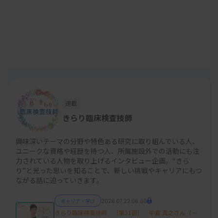
とになりました。
飲食業や小売店などの接客業、家庭教師や配達員な
ど複数のアルバイトを掛け持ちして働きました。定
職としていた学習塾講師時代に、やはり学歴や資格
が人を評価する指標の一つになっていることを実感
しました。高卒で専門資格は何も持たずに社会に出
連載
て、このままでは将来が見通せないという危機感も
きらり臨床検査技師
強くなり、改めて大学進学を決意し、山口大学医学
部保健学科に合格したことで臨床検査技師への道が
興味深いテーマの分野や特色ある研究に取り組んでいる人、
ユニークな資格や経歴を持つ人、所属施設外での活動にも注
将来の選択肢に入りました。
力されている人物を取り上げるインタビュー企画。“きら
り”と光った思いを知ることで、新しい挑戦やキャリアにもつ
ながる話に迫っていきます。
―大学で臨床検査の魅力にはまったのですか？
キャリア・学び
2026.07.22 06:00
きらり臨床検査技師 ［第31回］ 中倉 真之さん（京
医学部の基礎研究にどっぷりはまりました。特に脳