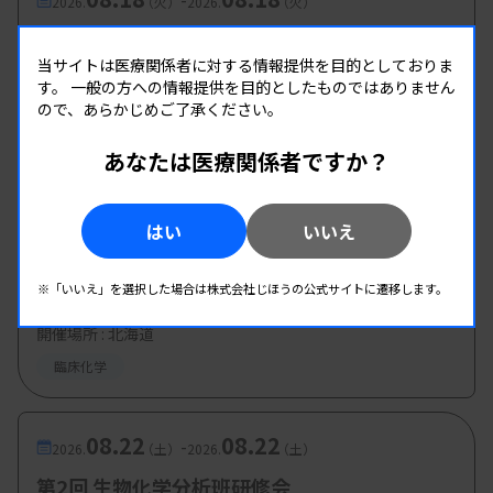
2026.
（火）
2026.
（火）
れたら、できるだけノーとは言わない」と決めてい
第1回 生物化学分析研究班研修会
ます。声がかかるということは、私に何かを期待さ
当サイトは医療関係者に対する情報提供を目的としておりま
主催 :
千葉県臨床検査技師会
す。
一般の方への情報提供を目的としたものではありません
れていることだと考えています。その依頼は自分に
開催場所 : WEB
ので、あらかじめご了承ください。
とってチャンスかもしれないので、それを自分で消
臨床化学
あなたは医療関係者ですか？
すことはない。一度断ってしまったら、次の機会に
声をかけてもらえるかどうかは分かりません。次の
08.22
08.22
-
2026.
（土）
2026.
（土）
はい
いいえ
機会はないかもしれないじゃないですか。「とにか
第62回 北臨技基礎セミナー（生物化学免疫
く一度やってみて、無理だったらその時に考えよ
部)
※「いいえ」を選択した場合は株式会社じほうの公式サイトに遷移します。
う」と何事も前向きに取り組むようにしています。
主催 :
北海道臨床衛生検査技師会
開催場所 : 北海道
私はあまり物おじせずに、知らない人の間に入って
臨床化学
いけるタイプだと思います。懇親会などで一緒にな
って仲良くなった方から別の研修会の講師の依頼を
08.22
08.22
-
いただくこともあり、県技師会から近畿支部へと活
2026.
（土）
2026.
（土）
動の幅が広がっていきました。そして2024年、日臨
第2回 生物化学分析班研修会