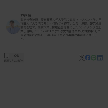
神戸 翼
骨太方針は国として力を入れていくという宣言
臨床検査技師。慶應義塾大学大学院で医療マネジメント学、早
稲田大学大学院で政治・行政学を修了。企業、病院、研究機関
2001年の小泉純一郎内閣から、毎年6月ごろに骨太
勤務を経て、医療政策と医療経営を軸にしたシンクタンクを起
業し現職。2017～2021年まで与党国会議員の政策顧問として
方針が掲げられるようになっています。これは正式
国会対応に従事し、2024年11月より再度政策顧問に就任し
た。
名を「経済財政運営と改革の基本方針」と呼び、国
としてどのような課題意識を持っていて、それを日
本国として解決していくかを掲げた宣言と考えるこ
保存
URLコピー
とができます。この骨太方針に各領域、各業界はキ
ーワードを取り上げてもらうことに力を注ぎ、霞が
関の各省庁官僚も同じ意識で、自分たちの分野で優
先すべき事項をいかに盛り込むことができるかと水
面下で動きます。