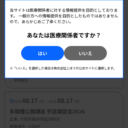
新入会員研修会・施設交流会（歓迎会）
の別の提言と議論も受けて検討が進んでいきます。
主催 :
兵庫県臨床検査技師会
当サイトは医療関係者に対する情報提供を目的としておりま
す。
一般の方への情報提供を目的としたものではありません
日本においては政府と与党が一蓮托生の構造ですの
開催場所 : 兵庫県
ので、あらかじめご了承ください。
で、やはり予算の議論においても、どの項目を重要
管理運営
視するのかなどを働きかける与党国会議員の役割は
あなたは医療関係者ですか？
重要となります。ちなみに、予算案を作り上げてい
08.09
08.09
-
2026.
（日）
2026.
（日）
く各省庁の政務三役として大臣、副大臣、大臣政務
はい
いいえ
東部地区 広島県精度管理報告会
官という要職がありますが、一部例外を除き与党国
主催 :
広島県臨床検査技師会
※「いいえ」を選択した場合は株式会社じほうの公式サイトに遷移します。
会議員が就任するのが通例です。
開催場所 : 広島県
管理運営
こうして、年末には予算案の与党審査が完了し、閣
08.17
08.17
-
2026.
（月）
2026.
（月）
議決定を経て1月からの国会予算審議に至るわけで
多職種公開講座 手話講習会2026
す。国の予算決定過程を概観すると、医師会や看護
主催 :
大阪府臨床検査技師会
協会、臨床検査技師会などの医療系団体が自民党参
開催場所 : 大阪府