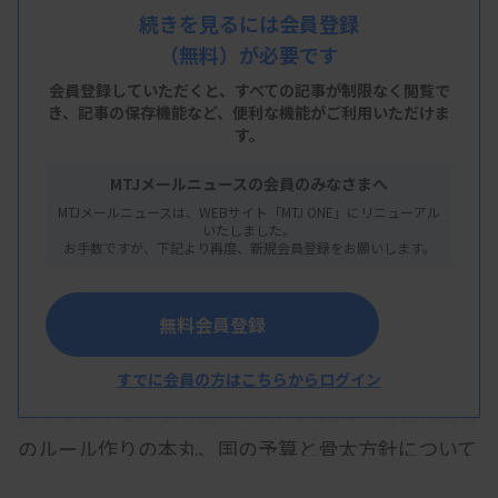
医療系団体と国会議員の擁立
続きを見るには会員登録
（無料）が必要です
会員登録していただくと、すべての記事が制限なく閲覧で
き、
記事の保存機能など、便利な機能がご利用いただけま
新年明けましておめでとうございます。皆さま、今
す。
年はどんな目標を掲げましたでしょうか。私は今年
MTJメールニュースの会員のみなさまへ
が後厄でもう1年は辛抱の年です。極力引きこもっ
MTJメールニュースは、WEBサイト「MTJ ONE」にリニューアル
いたしました。
てぬくぬく過ごせないかとひそかに企てているとこ
お手数ですが、下記より再度、新規会員登録をお願いします。
ろです（笑）。さて本題でありますが、年の始まり
は、政治政策の中枢である永田町や霞が関では、慌
無料会員登録
ただしく物事が動きます。それは国としての予算を
審議する通常国会が1月から始まるためです。その
すでに会員の方はこちらからログイン
ようなタイミングを踏まえて、2025年一発目は医療
のルール作りの本丸、国の予算と骨太方針について
取り上げたいと思います。