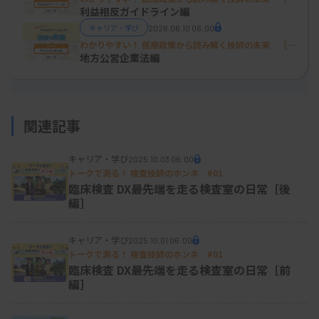
31回］
利益相反ガイドライン編
キャリア・学び
2026.06.10 06:00
わかりやすい！ 医療政策から読み解く技師の未来 ［第
30回］
地方公営企業法編
関連記事
キャリア・学び
2025.10.03 06:00
トークで測る！ 検査技師のホンネ
#01
臨床検査 DX――最先端を走る検査室の日常［後
編］
キャリア・学び
2025.10.01 06:00
トークで測る！ 検査技師のホンネ
#01
臨床検査 DX――最先端を走る検査室の日常［前
編］
骨太方針が作られるまでには、いくつかの工程があ
ります。政府内の会議体での議論はもちろんです