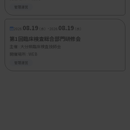
院議員を擁立したいとする意図を理解することがで
管理運営
きます。
08.19
08.19
-
2026.
（水）
2026.
（水）
医療のルール作りに興味を持つ
第1回臨床検査総合部門研修会
主催 :
大分県臨床検査技師会
医療者個人の視点で考えてみようと思います。日本
開催場所 : WEB
の医療は、患者の直接負担はあるものの、その多く
管理運営
は公的保険でカバーされており、税金等を原資とし
た国の予算などで賄われています。通常のビジネス
とは違い公的な仕組みが介入しないと成り立ちませ
ん。このような背景から日本における医療のルール
は法律と制度であって、それらを作るルールメーカ
ーは政治家となります。そうした意味でも、実は医
療者は政治や政策とは切り離すことが難しい構造だ
と分かります。そして、ルール作りに資する政治家