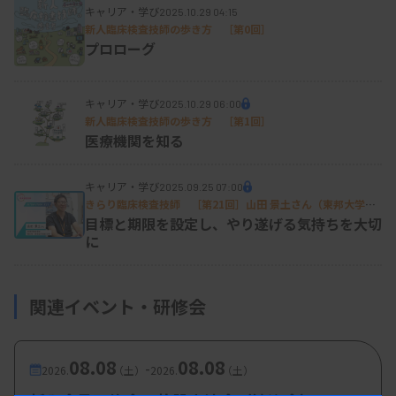
キャリア・学び
が、その中心的な役割を果たすのは与党である自民
2025.10.29 04:15
新人臨床検査技師の歩き方 ［第0回］
党の政務調査会です。この会議体にて各業界からの
プロローグ
要望、関係省庁からの課題や現状データの共有が行
われ、国会議員による議論を経て決議書などがまと
キャリア・学び
2025.10.29 06:00
新人臨床検査技師の歩き方 ［第1回］
められます。そしてこれらは各省庁へ共有され、最
医療機関を知る
終的に政府にて骨太方針の原案が作られます。この
ように政府と与党が一体となって骨太の内容を深め
キャリア・学び
2025.09.25 07:00
ていく構造があり、日本臨床衛生検査技師会をはじ
きらり臨床検査技師 ［第21回］山田 景土さん（東邦大学医
学部微生物・感染症学講座 助教）
目標と期限を設定し、やり遂げる気持ちを大切
めとした医療系団体としては、このような過程にお
に
いていかに政策提言していけるかが重要で、医療系
国会議員の必要性と役割が垣間見えます。
関連イベント・研修会
国の予算という視点では、骨太方針を軸とした各事
08.08
08.08
-
2026.
（土）
2026.
（土）
業の予算検討に加えて、税制要望など関係団体から