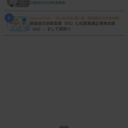
れてくるかもしれません。業界をいかに盛り上げて
日衛協が2024年度調査
持続させるか、わくわくする臨床検査の未来をつく
るかは個々の意識が重要で、その意識を駆り立てる
5
Voice of Lab. file 09 松井 建二郎（藤田医科大学病院臨床
検査部微生物遺伝子検査室
）
感染症の診断支援（DS）と抗菌薬適正使用支援
ような雰囲気づくりにおいて技師会をはじめとした
（AS）、そして研究へ
医療系団体の役割は大きいです。
総じて、検査技師個人としては、日本の医療の近い
未来の行く末、そして厚労省の動きを把握するため
に、年に1度、数時間程度で読める骨太方針の社会
保障関連の記載に目を通すことは、悪くない投資の
ように感じています。現在の医療の立ち位置と少し
先の医療の未来を知って、一人一人がこれからの臨
床検査の在り方を考えてみるという社会は、何かわ
くわくする感じもします。少しばかり敬遠しがちな