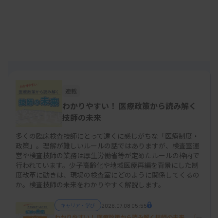
例えば、われわれ医療畑の人間にとっては診療報酬
改定の度に掲げられる「改定の基本方針」というも
のがありますが、この内容は骨太方針の内容と方向
性はもちろん、文言自体も大いに参考にされていま
す。厚生労働省が推し進める医療政策のうち優先度
が高く重要な項目はほぼ全てが骨太方針に盛り込ま
連載
わかりやすい！ 医療政策から読み解く
れています。骨太方針は、首相を中心とした全閣僚
技師の未来
が参加する閣議で決定されるため、国のトップ肝い
り案件として実効性が高められるわけです
多くの臨床検査技師にとって遠くに感じがちな「医療制度・
（図）
。
政策」。理解が難しいルールの話ではありますが、検査室運
営や検査技師の業務は厚生労働省等が定めたルールの枠内で
行われています。少子高齢化や地域医療再編を背景にした制
度改革に動きは、現場の検査室にどのように関係してくるの
か。検査技師の未来をわかりやすく解説します。
キャリア・学び
2026.07.08 05:55
わかりやすい！ 医療政策から読み解く技師の未来 ［第