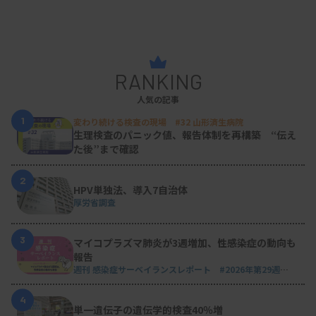
も本来はもっと医療者の身近な存在であるべきと言
えるかもしれません。
RANKING
人気の記事
今般の賃金問題が良い例です。企業であれば自分た
1
変わり続ける検査の現場 #32 山形済生病院
ちで商品の価格を上げて売上を確保し、企業として
生理検査のパニック値、報告体制を再構築 “伝え
の判断で給与を上げることができます。しかしなが
た後”まで確認
ら医療においては、医療機関側では操作がしがたい
2
価格設定の問題があり、これまでもなかなか賃上げ
HPV単独法、導入7自治体
厚労省調査
が実現されてこなかったという背景があります。
3
マイコプラズマ肺炎が3週増加、性感染症の動向も
報告
週刊 感染症サーベイランスレポート #2026年第29週
国や政治に対して無関心ではなく意思表示できる医
（2026.7.13 - 7.19）
療者がもっと増えると、また一つ違った世界が生ま
4
単一遺伝子の遺伝学的検査40％増