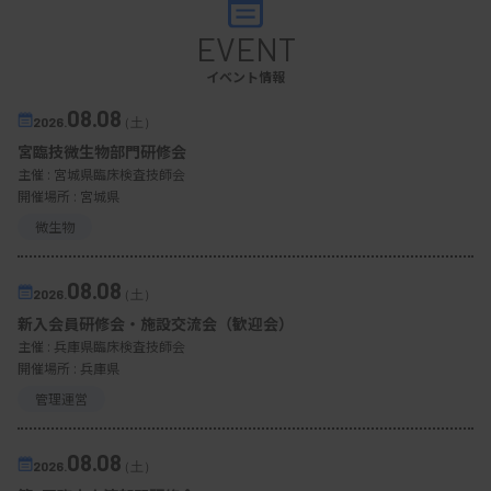
政治に関連する話でしたが、改めて医療と政治、そ
EVENT
して医療と政策について考えてみてはいかがでしょ
イベント情報
うか。新しい気付きがあるかもしれません。
08.08
2026.
（土）
宮臨技微生物部門研修会
※MTJ本紙 2025年1月1日号に掲載したものです
主催 :
宮城県臨床検査技師会
開催場所 : 宮城県
微生物
08.08
2026.
（土）
新入会員研修会・施設交流会（歓迎会）
主催 :
兵庫県臨床検査技師会
開催場所 : 兵庫県
管理運営
08.08
2026.
（土）