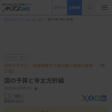
臨床検査の総合情報サイト
ログイン
会員登録
MTJONEトップ
＞
キャリア・学び
＞
国の予算と骨太方針編
キャリア・学び
わかりやすい！ 医療政策から読み解く技師の未来 ［第
17回］
国の予算と骨太方針編
2025.04.30 00:00
保存
URLコピー