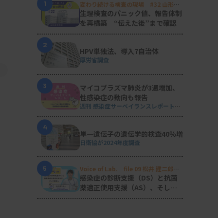
1
変わり続ける検査の現場 #32 山形済
生病院
生理検査のパニック値、報告体制
を再構築 “伝えた後”まで確認
2
HPV単独法、導入7自治体
厚労省調査
3
マイコプラズマ肺炎が3週増加、
性感染症の動向も報告
週刊 感染症サーベイランスレポート
#2026年第29週（2026.7.13 - 7.19）
4
単一遺伝子の遺伝学的検査40％増
日衛協が2024年度調査
5
Voice of Lab. file 09 松井 建二郎
（藤田医科大学病院臨床検査部微生物
感染症の診断支援（DS）と抗菌
遺伝子検査室
）
薬適正使用支援（AS）、そして
研究へ