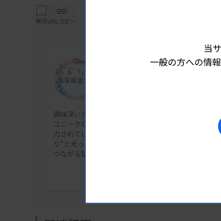
細胞検査士の資格取得がきっかけとなり、細
に転勤になりました。院内業務は病理検査が
保存
URLコピー
で、疑問に思う事が出てきたんです。
当
病理検査の尿細胞診は、尿路腫瘍を見つける
一般の方への情報
尿路の炎症を見つけることが主目的で、赤血
連載
察します。尿細胞診と尿沈渣では見つけよう
きらり臨床検査技師
いずれの標本も尿を遠心沈殿して得られた沈
胞診にも腎臓由来の尿細管上皮細胞などが出
興味深いテーマの分野や特色ある研究に取り組んでい
ユニークな資格や経歴を持つ人、所属施設外での活動
テーマにしました。日常の検査業務の傍ら、
力されている人物を取り上げるインタビュー企画。“
め、その結果を論文にまとめて学術誌に投稿
り”と光った思いを知ることで、新しい挑戦やキャリ
つながる話に迫っていきます。
記事一覧を見る
―テーマを見つけて研究、分析したりするこ
臨床検査技師という職を選んだのも、研究業