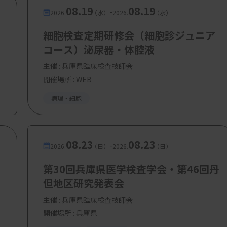
08.19
08.19
-
空手の四国大会の45歳以上部門で2連覇す
2026.
（水）
2026.
（水）
細胞検査定期研修会（細胞診ジュニア
コース）泌尿器・体腔液
ングは、自分自身にとって新たなチャレンジ
に出て一つの職場で、少しずつ経験を積みな
主催 :
兵庫県臨床検査技師会
開催場所 : WEB
続けることが良いのかを考える時期があるの
境を窮屈に感じたり、何か殻を破りたい気持
病理・細胞
に飛び込むことも必要なのかもしれません。
08.23
08.23
-
2026.
（日）
2026.
（日）
第30回兵庫県医学検査学会・第46回丹
査技師にアドバイスをお願いします。
但地区研究発表会
、病理検査だけでなく一般検査に携わったこ
主催 :
兵庫県臨床検査技師会
開催場所 : 兵庫県
かけになりました。専門領域だけでなく、さ