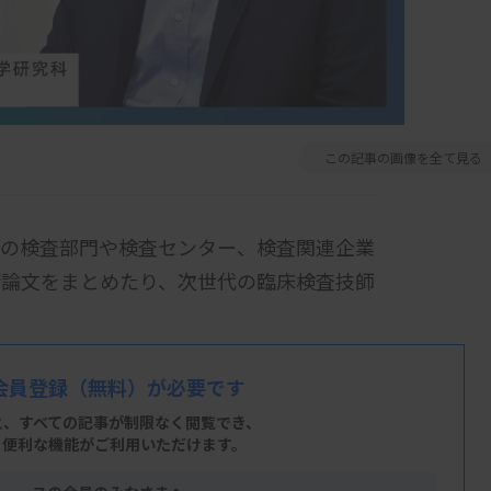
この記事の画像を全て見る
関の検査部門や検査センター、検査関連企業
術論文をまとめたり、次世代の臨床検査技師
博之さんは、地方の公的病院に入職し、病理
会員登録
（無料）が必要です
ャリアを積んだ。30代半ばで社会人学生と
と、すべての記事が制限なく閲覧でき、
に感じていたことをテーマとした研究に励
、便利な機能がご利用いただけます。
教員となり、研究と教育に携わる日々を過ご