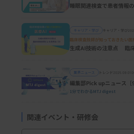
合睡眠医療センター）
香川県の病院で、日常の検査業務をこなしなが
睡眠関連検査で患者情報
いたのですが、激務で体調を崩してしまいま
いても報われないような気持ちになってしまっ
キャリア・学び
キャリア・学び
202
時期もありました。
臨床検査技師が知っておきたい医療
そんな時、声をかけていただいたのが香川大
生成AI技術の注意点 臨
してくださり、「社会人大学院が開設されるの
で社会人学生として大学院に進学することを
業界ニュース
トレンド
健医療大学に助教として就職することも決ま
2025.09.01 0
編集部Pick upニュース
た。その後、40代半ばで「もうひと頑張りし
1分でわかるMTJ digest
大学の教員となって8年目になります。
大学教員として働いている間も、全て順風満帆
くいかない時は、家族と一緒に過ごす時間を
関連イベント・研修会
で、子どもたちも転校が必要でした。子ども
妻、小学生の娘2人で新極真空手を始めたんで