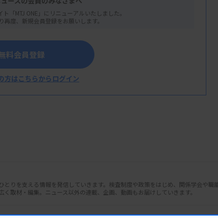
ニュースの会員のみなさまへ
イト「MTJ ONE」にリニューアルいたしました。
り再度、新規会員登録をお願いします。
気付いた問題に注目し、改善策を考えて取り
はなく、多くのテーマは日々の検査業務の中
無料会員登録
の方はこちらからログイン
むきっかけを教えてください。
のが1991年、大変な就職難の時代でした
採用され、2年目に正規雇用になりまし
配属され、細胞検査士の資格を取得するため
人ひとりを支える情報を発信していきます。検査制度や政策をはじめ、関係学会や職
広く取材・編集。ニュース以外の連載、企画、動画もお届けしていきます。
す。