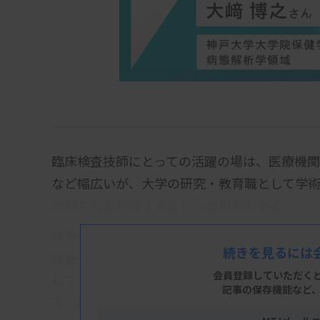
臨床検査技師にとっての活躍の場は、医療機
など幅広いが、大学の研究・教育職として学
の卵たちを育成するといった役割もある。
神戸大学大学院保健学研究科の准教授・大﨑
続きを見るには
検査を中心に15年の臨床検査技師としてのキ
会員登録していただく
して大学院へ進学し、病院の日常業務で疑問
記事の保存機能など
み、複数の英語論文をまとめた。現在は大学