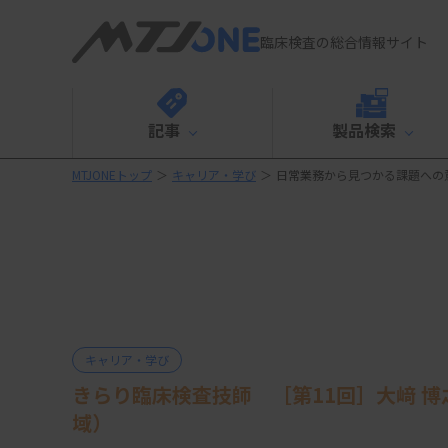
臨床検査の総合情報サイト
記事
製品検索
MTJONEトップ
＞
キャリア・学び
＞
日常業務から見つかる課題への
キャリア・学び
きらり臨床検査技師 ［第11回］大﨑 
域）