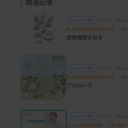
関連記事
身が強く志望したわけではありません。高校
けでなく、将来のイメージがないままぼんや
った母親が進路選択の時期に紹介してくれた
キャリア・学び
キャリア・学び
202
かったですし、なんとなく進学した感じです。
新人臨床検査技師の歩き方 ［第
医療機関を知る
ただ、養成校の授業で臨床検査の知識や技術
する形態学を好きになりました。当時まだ用
それぞれの技量が発揮でき、職人的ですごく
るうちに、勉強の要領やコツが理解できるよ
キャリア・学び
キャリア・学び
202
に出てからは、目の前の仕事に取り組む中で
新人臨床検査技師の歩き方 ［第
れらに対して解決策はないか考えるようになり
プロローグ
30代半ばで大学院進学、新たなチャレ
キャリア・学び
キャリア・学び
202
―病院を辞めて大学院進学、さらに研究、教
きらり臨床検査技師 ［第20回