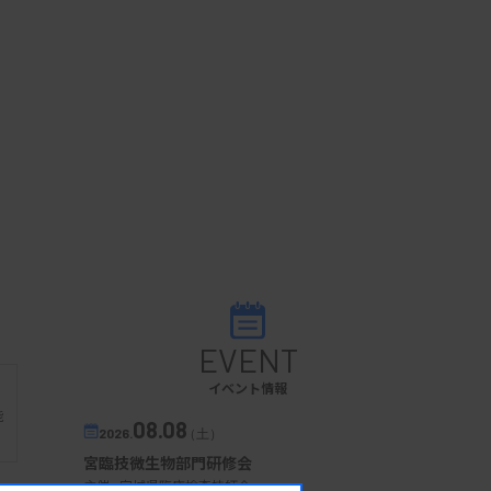
EVENT
イベント情報
能
08.08
2026.
（土）
宮臨技微生物部門研修会
主催 :
宮城県臨床検査技師会