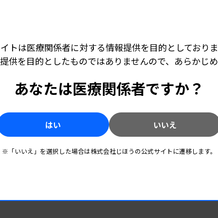
胞検査士がいなかった香川県内の中規模病院
メインでしたが一般検査にも駆り出される中
サイトは医療関係者に対する情報提供を目的としておりま
のが主目的です。一方、一般検査の尿沈渣は
提供を目的としたものではありませんので、あらかじ
キャリア・学び
2026.07.22 06:00
球や白血球、尿細管上皮細胞、円柱などを観
きらり臨床検査技師 ［第31回］ 中倉 真之さん（京
としている疾患や観察対象が異なりますが、
都第一赤十字病院検査部）
あなたは医療関係者ですか？
脳波は“読んで、聞いて”身に付ける―判読積み
重ね専門性磨く
渣成分から作製されます。そこで私は「尿細
現するのではないか？」と考え、それを研究
る人、
キャリア・学び
2026.06.24 06:00
にも注
はい
いいえ
きらり臨床検査技師 ［第30回］ 野田 菜央さん（神
尿細管上皮細胞の特徴に注目して研究を進
奈川県警察科学捜査研究所法医科 主任研究員）
きら
科捜研の検査技師、科学的見地から警察の捜査
するようになりました。
アにも
を支える
※「いいえ」を選択した場合は株式会社じほうの公式サイトに遷移します。
とは好きだったのでしょうか。
務に励むようになったのも、最初から自分自