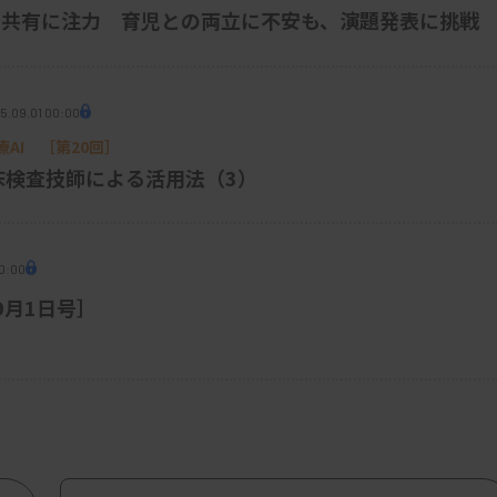
ら論文を書いて、学術誌に投稿したりして
の共有に注力 育児との両立に不安も、演題発表に挑戦
した。当時の職場では、一生懸命仕事をして
て。臨床検査技師を辞めようかなと思った
5.09.01 00:00
AI ［第20回］
学の病理医の先生です。私の研究成果を評価
床検査技師による活用法（3）
で来ないか？」と誘いを受ける形で、35歳
決意しました。同じタイミングで香川県立保
り、働きながら研究できる環境が整いまし
0:00
［9月1日号］
てみよう」と思い、四国から飛び出して神戸
だったわけではなかったです。仕事がうま
大切にしてましたね。転職に伴う引っ越し
たちが新しい地域になじめるように、私と
す。「娘たちの前で、格好悪い姿を見せら