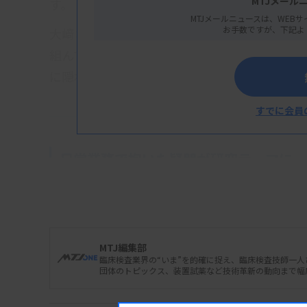
MTJメール
す。
MTJメールニュースは、WEBサ
お手数ですが、下記よ
大﨑さんが心がけていることは「日常業務で
組んでいくこと」。研究は何も特別なことで
に隠れているというメッセージだ。
すでに会員
日常業務で抱いた疑問が研究テーマに
―15年の病院勤務を経て、研究や教育職に進
地元の高知県で臨床検査技師養成校を卒業した
が、なんとか非正規雇用で四国がんセンターに
MTJ編集部
た。学生のころから興味のあった病理検査に
臨床検査業界の“いま”を的確に捉え、臨床検査技師一
団体のトピックス、装置試薬など技術革新の動向まで幅
業務終了後に勉強に励んでいたのを思い出しま