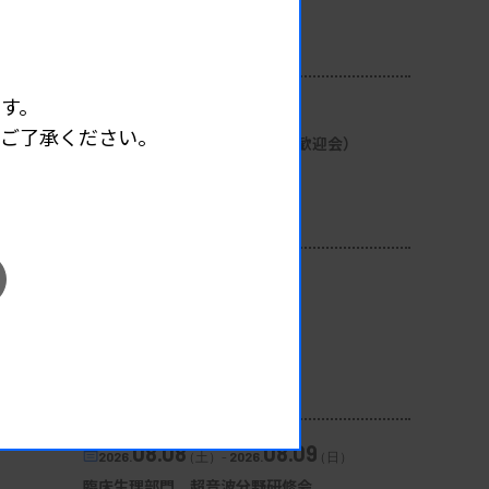
開催場所 : 宮城県
微生物
す。
08.08
2026.
（土）
めご了承ください。
新入会員研修会・施設交流会（歓迎会）
主催 :
兵庫県臨床検査技師会
開催場所 : 兵庫県
管理運営
08.08
2026.
（土）
第2回臨床血液部門研修会
主催 :
広島県臨床検査技師会
開催場所 : 広島県
血液
08.08
08.09
2026.
（土）
-
2026.
（日）
臨床生理部門 超音波分野研修会