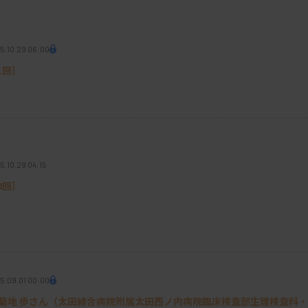
生のころは、明確に就きたい仕事があったわ
り過ごしていた記憶がありますね。看護師だ
のが臨床検査技師でした。勉強も好きではな
5.10.29 06:00
1回］
を勉強する中で、顕微鏡で組織・細胞を観察
手法が主体であった病理検査は臨床検査技師
魅力を感じました。国家試験に向けて準備す
うにもなりました。臨床検査技師として現場
5.10.29 04:15
疑問が湧いたり、課題を見つけたりして、そ
0回］
ました。それが研究に結び付いたんです。
ンジへ
5.09.01 00:00
育職を目指した理由を教えてください。
］菊地 歩さん（太田綜合病院附属太田西ノ内病院臨床検査部生理検査科