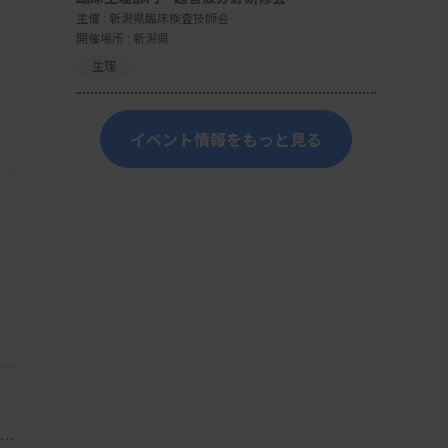
主催 :
新潟県臨床検査技師会
開催場所 : 新潟県
生理
イベント情報をもっと見る
・総