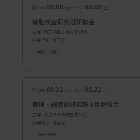
08.08
08.08
-
れない」と思ってそれなりに練習して、新極真
2026.
（土）
2026.
（土）
るまでになったんですよ（笑）。
細胞検査研究班研修会
改めて振り返ると、職場環境を変えたタイミ
主催 :
埼玉県臨床検査技師会
開催場所 : 埼玉県
が必要な時期だったのかなと思います。社会
がら成長していくと、そのまま同じ環境に居
病理・細胞
ではないでしょうか。自分が置かれている環
ちが高まっているようであれば、新たな環境
08.22
08.22
-
2026.
（土）
2026.
（土）
日常業務の課題解決そのものが「研究」
病理・細胞診研究班 8月勉強会
―ご自身のキャリアを踏まえて、若手の臨床検
主催 :
徳島県臨床検査技師会
私の場合は、中小規模病院の検査業務の中で
開催場所 : 徳島県
とが、研究テーマにつながる疑問を持つきっ
病理・細胞