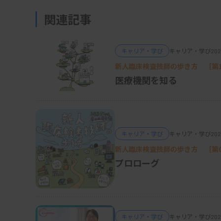
えていきました。
関連記事
抗菌薬選択には患者情報や正しい診断、原因
が役に立ちます。グラム染色を用いた臨床推
キャリア・学び
キャリア・学び
202
をつなぎ合わせるために今でも利用しています
新人臨床検査技師の歩き方 ［第
確認し、成功体験を持って微生物検査の重要
医療機関を知る
しかし、私が35歳のとき（2007年）に、IC
運営管理を任されることになりました。
キャリア・学び
キャリア・学び
202
新人臨床検査技師の歩き方 ［第
微生物検査と臨床推論
プロローグ
―ブログ「グラム染色道場」を立ち上げた経
微生物担当の臨床検査技師として、感染症と
突っ込んで考えるようになりました。臨床検
キャリア・学び
キャリア・学び
202