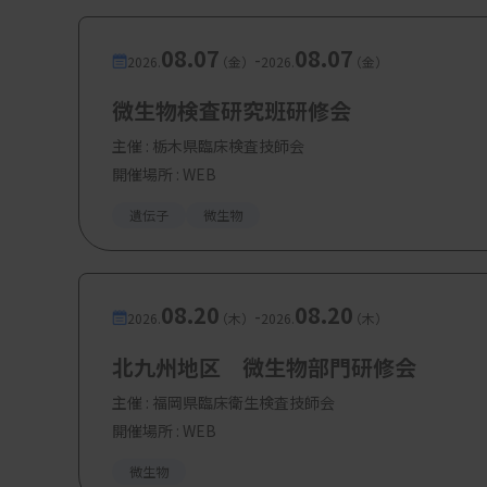
い環境を与えるのも仕事の一つと思っています
08.07
08.07
-
管理職はジェネラルに物事を俯瞰的に考える
2026.
（金）
2026.
（金）
下げて対応する力が必要です。管理職への道で
微生物検査研究班研修会
への異動も一つのスタイルで、キャリアを積ん
主催 :
栃木県臨床検査技師会
開催場所 : WEB
私も2021年に副技師長になり、自分自身の
ところ、大阪大学大学院医学系研究科感染制
遺伝子
微生物
き、大阪大学に移籍することにしました。
08.20
08.20
-
2026.
（木）
2026.
（木）
―大学での業務やSNSの情報発信など多忙に
北九州地区 微生物部門研修会
8歳から野球を始め、中学・高校と野球を続け
主催 :
福岡県臨床衛生検査技師会
に所属し（いわゆる草野球）、毎週末は試合を
開催場所 : WEB
年前には軟式野球の全国大会に出たこともあ
微生物