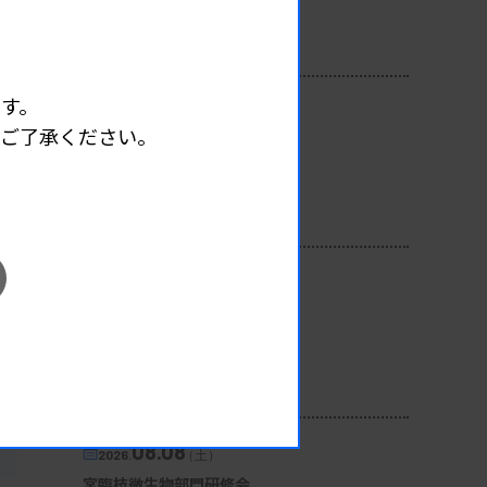
開催場所 : WEB
病理・細胞
す。
08.07
2026.
（金）
めご了承ください。
一般検査基礎研修会
主催 :
京都府臨床検査技師会
開催場所 : WEB
一般
08.07
2026.
（金）
微生物検査研究班研修会
主催 :
栃木県臨床検査技師会
開催場所 : WEB
遺伝子
微生物
08.08
2026.
（土）
宮臨技微生物部門研修会