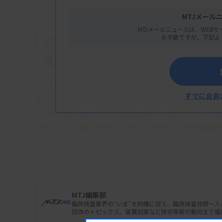
MTJメール
MTJメールニュースは、WEBサ
お手数ですが、下記よ
農業の技術開発に興味を持った高校時代
―現在のお仕事と、これまでのキャリアを教え
今は大阪大学大学院医学系研究科の寄附講座で
すでに会員
感染症専門医の育成を中心に感染症に関連し
るので医学部をはじめ医療系の学生や大学院
病院では、感染症医や他科の医師、病院薬剤
り、検査室に出入りして検出された微生物と疾
臨床検査技師としてのキャリアは、神戸大学
西神戸医療センター）でスタートしました。
に転勤し、2021年に副技師長で西神戸医療セ
MTJ編集部
臨床検査業界の“いま”を的確に捉え、臨床検査技師一
団体のトピックス、装置試薬など技術革新の動向まで幅
もともと医療職には興味がなく、進学をきっ