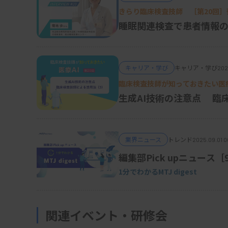
ないと思いますが、検査値を通して患者の病
きらり臨床検査技師 ［第20回
わせて診断に結び付けることが楽しくなり、
合睡眠医療センター）
睡眠関連検査で患者情報
な研究会に参加し、さまざまな方から学ぶよ
感染症の診断・治療では、微生物検査に特化
キャリア・学び
キャリア・学び
202
てまとめ始めました。それが2007年3月に開
臨床検査技師が知っておきたい医療
す。ブログは自分だけではなく、誰でも読める
生成AI技術の注意点 臨
を通じた情報発信は一般的ですが、先駆け的
ます。
業界ニュース
トレンド
2025.09.01 0
編集部Pick upニュース
前例がないポジションで、新たな仕事に
1分でわかるMTJ digest
―病院検査部から大学へ転職されたのは、な
私と同じ年代になると技師長や副技師長とい
関連イベント・研修会
も多いと思います。管理職は検査室の運営の