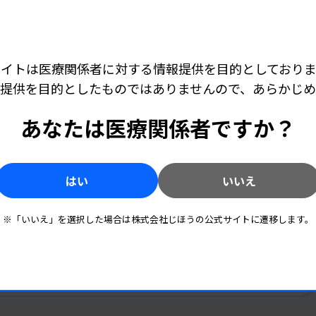
親はエンジニアです。中学・高校時代では
の方々と交流を持って、研究開発をして人
生物はそこそこつながりがあり、不思議な縁
サイトは医療関係者に対する情報提供を目的としておりま
提供を目的としたものではありませんので、あらかじ
キャリア・学び
2026.07.22 06:00
あなたは医療関係者ですか？
きらり臨床検査技師 ［第31回］ 中倉 真之さん（京
のリーダーに任命されたこと
都第一赤十字病院検査部）
脳波は“読んで、聞いて”身に付ける―判読積み
重ね専門性磨く
ことになったきっかけは、何ですか。
はい
いいえ
る人、
キャリア・学び
2026.06.24 06:00
の担当になりました。就職して5年目
にも注
きらり臨床検査技師 ［第30回］ 野田 菜央さん（神
奈川県警察科学捜査研究所法医科 主任研究員）
きら
療はチーム医療が必要だ」と提言され、ICT
科捜研の検査技師、科学的見地から警察の捜査
※「いいえ」を選択した場合は株式会社じほうの公式サイトに遷移します。
アにも
を支える
中心に活動を開始しましたが、微生物検査の
てくる医師が増えました。主な内容は検出
医学的根拠を付けてアドバイスする機会も増