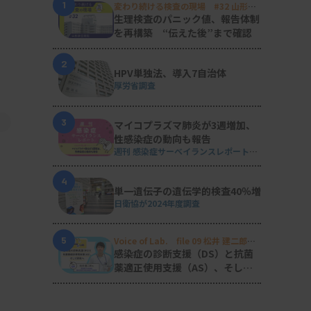
1
変わり続ける検査の現場 #32 山形済
生病院
生理検査のパニック値、報告体制
を再構築 “伝えた後”まで確認
2
HPV単独法、導入7自治体
厚労省調査
3
マイコプラズマ肺炎が3週増加、
性感染症の動向も報告
週刊 感染症サーベイランスレポート
#2026年第29週（2026.7.13 - 7.19）
4
単一遺伝子の遺伝学的検査40％増
日衛協が2024年度調査
5
Voice of Lab. file 09 松井 建二郎
（藤田医科大学病院臨床検査部微生物
感染症の診断支援（DS）と抗菌
遺伝子検査室
）
薬適正使用支援（AS）、そして
研究へ