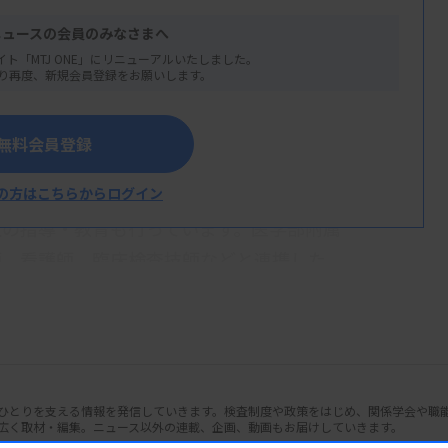
ニュースの会員のみなさまへ
イト「MTJ ONE」にリニューアルいたしました。
り再度、新規会員登録をお願いします。
てください。
無料会員登録
、ちょうど2年前に赴任しました。本職は
の方はこちらからログイン
た教育コンテンツの作成ですが、教員でもあ
生の指導・教育も行っています。医学部附属
師、看護師、臨床検査技師などと連携した
患とのひも付けをしています。
を卒業し西神戸医療センター（現・神戸市立
その後は神戸市立医療センター中央市民病院
ンターに復帰しました。
人ひとりを支える情報を発信していきます。検査制度や政策をはじめ、関係学会や職
広く取材・編集。ニュース以外の連載、企画、動画もお届けしていきます。
かけに臨床検査技師の資格を取得して働くこ