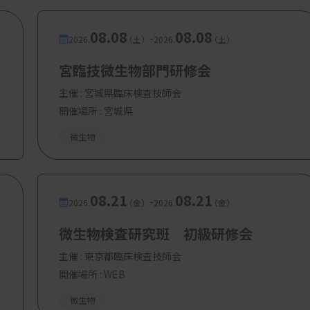
。
08.08
08.08
-
力が必要で、専門職は一つのことを深く掘り
2026.
（土）
2026.
（土）
はなく、専門性を高く評価してくれる場所
宮臨技微生物部門研修会
で移籍される方も多いと思います。
主催 :
宮城県臨床検査技師会
開催場所 : 宮城県
今後のセカンドキャリアについて考えていた
御学講座の忽那賢志教授からオファーを頂
微生物
08.21
08.21
-
2026.
（金）
2026.
（金）
見えますが、余暇活動や趣味はありますか。
微生物検査研究班 初級研修会
ました。大学からは地元の軟式野球チーム
主催 :
東京都臨床検査技師会
していました。そこそこ強いチームで、6
開催場所 : WEB
るんですよ。
微生物