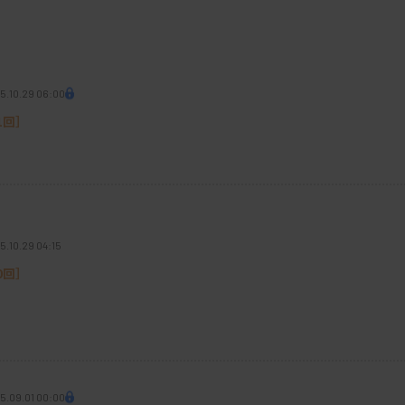
微生物の絞り込みが必要で、臨床推論の技術
論は、炎症の状態や検鏡で確認された推定菌
5.10.29 06:00
。アドバイスした症例は、カルテで経過を
1回］
性について強く認識することができました。
Tリーダーが突如退職となり、代わりにICTの
5.10.29 04:15
0回］
緯はどういう背景ですか。
どのように向き合うのか？ということを少し
査技師は、診断学や臨床推論には関わりが少
5.09.01 00:00