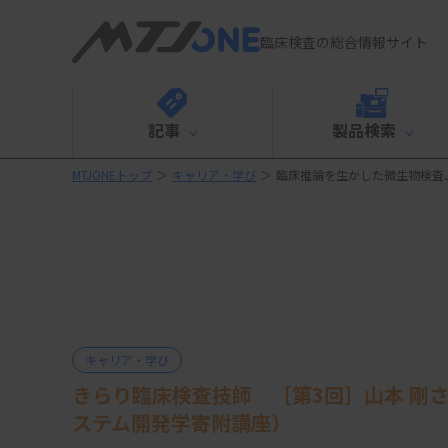
臨床検査の総合情報サイト
記事
製品検索
MTJONEトップ
＞
キャリア・学び
＞
臨床推論を生かした微生物検査
キャリア・学び
きらり臨床検査技師 ［第3回］山本 剛
ステム開発学寄附講座）