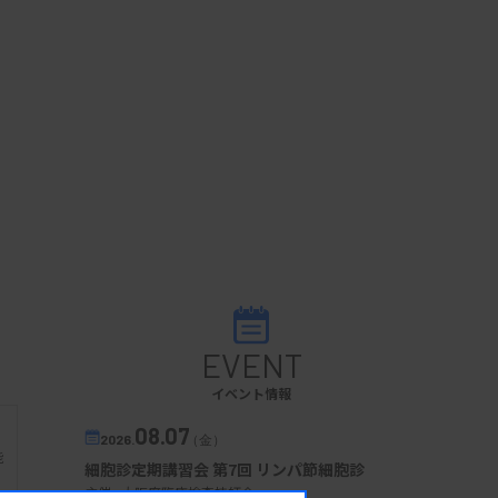
EVENT
イベント情報
08.07
2026.
（金）
能
細胞診定期講習会 第7回 リンパ節細胞診
主催 :
大阪府臨床検査技師会