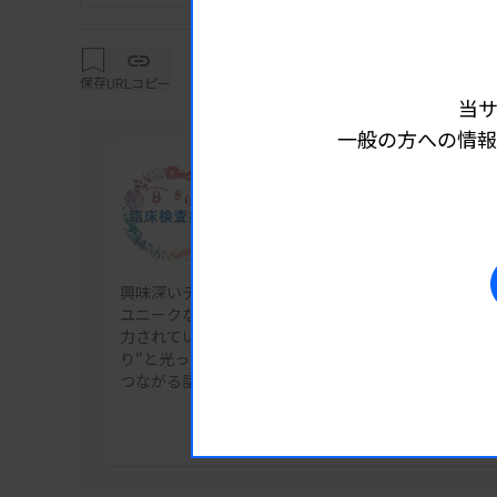
とになりました。兵庫県宝塚市の生まれで、父
化学に興味を持ち、将来は農業を通して世界中
保存
URLコピー
の役に立ちたいと思っていました。農業と微
当
を感じています。
一般の方への情報
連載
転機は35歳、感染対策チーム（ICT）
きらり臨床検査技師
―微生物検査や感染症対策に熱心に取り組む
興味深いテーマの分野や特色ある研究に取り組んでい
前任地の西神戸医療センターでは、微生物検査
ユニークな資格や経歴を持つ人、所属施設外での活動
力されている人物を取り上げるインタビュー企画。“
（1998年）に、当時の院長が「これからの医
り”と光った思いを知ることで、新しい挑戦やキャリ
が発足して、チームに入れていただきました。
つながる話に迫っていきます。
ICT活動は、ICTリーダー（血液内科医）を
記事一覧を見る
重要性についても理解が進み、検査室に相談し
菌の臨床的意義と抗菌薬選択で、臨床検査に