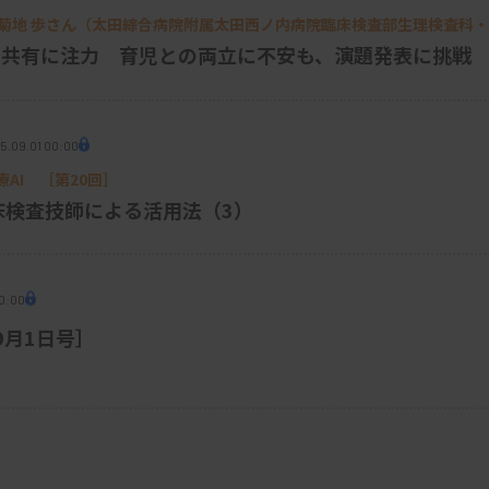
歴、身体所見、検査所見を統合的につなぎ合
］菊地 歩さん（太田綜合病院附属太田西ノ内病院臨床検査部生理検査科
微生物検査にも応用ができるので、さまざま
の共有に注力 育児との両立に不安も、演題発表に挑戦
うになりました。
したものが少なく、知見を自分で備忘録とし
5.09.01 00:00
設した「グラム染色道場」というブログで
AI ［第20回］
というメリットがあります。今では、SNS
床検査技師による活用法（3）
な活動をしてきたことは良かったと感じてい
0:00
［9月1日号］
挑戦
ぜですか。
った検査部の管理運営をする立場となる方
ためには必要で、部下や同僚が仕事をしやす