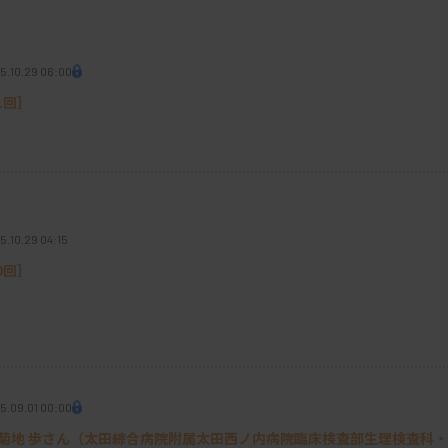
計学やプログラミング、医学知識などを駆使
サポートしていくイメージです。
5.10.29 06:00
エンスの技術を学んでいく中で、検査領域で
1回］
集めるだけでなく、分析できるように蓄積、
部分が苦手な臨床検査技師が多いとも感じて
つ仲間と情報発信しながら、多くの臨床検査
めていきたい。検査領域で応用するためのス
5.10.29 04:15
用できる人材が育つ土壌が生まれればと思っ
0回］
5.09.01 00:00
Tなども注目されています。
］菊地 歩さん（太田綜合病院附属太田西ノ内病院臨床検査部生理検査科