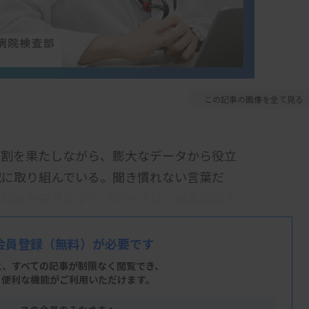
この記事の画像を全て見る
役割を果たしながら、膨大なデータから役立
究に取り組んでいる。聞き慣れない言葉だ
つ知見を導き出すアプローチは、検査領域で
などを支えていくデータ加工技術の一つだ。
会員登録
（無料）が必要です
ta-Science研究会」を立ち上げ、検査領域で
と、すべての記事が制限なく閲覧でき、
場も整えた。多くの臨床検査技師に伝えたい
、便利な機能がご利用いただけます。
業務の負担を軽減できること」。臨床検査技