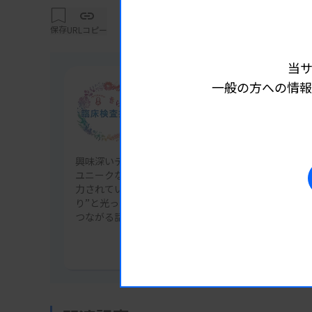
り、数年前から藤田医科大学大学院に通い、
保存
URLコピー
た。データサイエンスに本格的に興味を持ち
離れていたのですが、データサイエンス技術
当
床現場で得る知識や経験が大事だと考え、202
一般の方への情報
連載
す。
きらり臨床検査技師
興味深いテーマの分野や特色ある研究に取り組んでい
技術活用できる人材が育つ土壌を
ユニークな資格や経歴を持つ人、所属施設外での活動
力されている人物を取り上げるインタビュー企画。“
―データサイエンスの考え方と、Laboratory 
り”と光った思いを知ることで、新しい挑戦やキャリ
さい。
つながる話に迫っていきます。
記事一覧を見る
データはよく「新しい石油」に例えられます
なければ役に立たないという意味ですが、原
「どうやって掘り出すのか」「どのように加
要があります。データサイエンスという言葉は