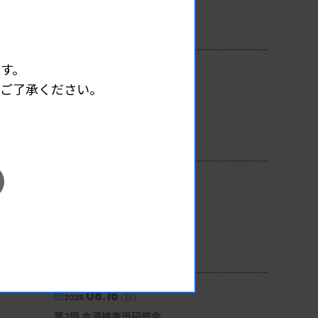
開催場所 : 広島県
管理運営
す。
08.12
2026.
（水）
めご了承ください。
臨床一般検査部門研修会
主催 :
沖縄県臨床検査技師会
開催場所 : WEB
一般
08.13
2026.
（木）
第3回心エコー症例検討会
主催 :
徳島県臨床検査技師会
開催場所 : WEB
生理
08.16
2026.
（日）
第2回 血液検査班研修会