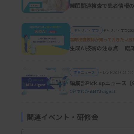
ChatGPTで臨床検査技師国家試験を正答でき
合睡眠医療センター）
睡眠関連検査で患者情報
割、有料版の「4」では8割です。明らかに発
が、多くの臨床検査技師が日常で使える場面も
キャリア・学び
キャリア・学び
202
例えば、ChatGPTで興味がある学術論文を
臨床検査技師が知っておきたい医療
願いしてもいいかもしれません。自己学習の補
生成AI技術の注意点 臨
ーマで話をしてみたいと言えばストーリーを
いろなメッセージ、文章を整えてもらえる。臨
が得意でないという方もいるかもしれません
業界ニュース
トレンド
2025.09.01 0
ラブルが起きた際などにアドバイスやアイデ
編集部Pick upニュース
いでしょう。そんな気持ちで使ってもらえれば
1分でわかるMTJ digest
利用できる場面のイメージが湧いてくると思い
関連イベント・研修会
―病院検査部、研究会活動と忙しい日々です