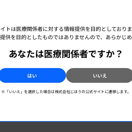
コロナ禍が落ち着き始めた頃に卒業しまし
始めたのは大学院の頃です。岐阜大学病院を
を学び、その面白さを感じる中で、やはり臨
サイトは医療関係者に対する情報提供を目的としておりま
3年4月に岐阜大学病院に戻って今に至りま
提供を目的としたものではありませんので、あらかじ
キャリア・学び
2026.07.22 06:00
きらり臨床検査技師 ［第31回］ 中倉 真之さん（京
都第一赤十字病院検査部）
あなたは医療関係者ですか？
脳波は“読んで、聞いて”身に付ける―判読積み
重ね専門性磨く
る人、
キャリア・学び
2026.06.24 06:00
にも注
はい
いいえ
きらり臨床検査技師 ［第30回］ 野田 菜央さん（神
奈川県警察科学捜査研究所法医科 主任研究員）
きら
科捜研の検査技師、科学的見地から警察の捜査
Data-Science研究会の活動を教えてくだ
アにも
を支える
※「いいえ」を選択した場合は株式会社じほうの公式サイトに遷移します。
。集めたデータは石油と一緒でうまく加工し
油と同じように地下の「どこにあるのか」
工するのか」「何ができるのか」を考える必
難しい印象を与えるかもしれませんが、簡