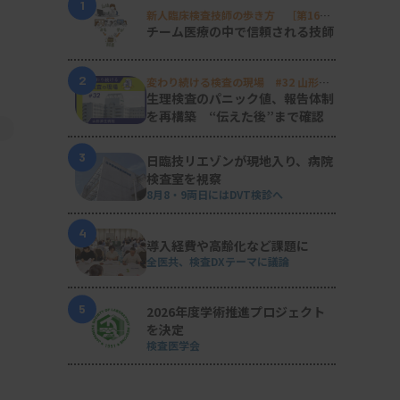
1
新人臨床検査技師の歩き方 ［第16
回］
チーム医療の中で信頼される技師
2
変わり続ける検査の現場 #32 山形済
生病院
生理検査のパニック値、報告体制
を再構築 “伝えた後”まで確認
3
日臨技リエゾンが現地入り、病院
検査室を視察
8月8・9両日にはDVT検診へ
4
導入経費や高齢化など課題に
全医共、検査DXテーマに議論
5
2026年度学術推進プロジェクト
を決定
検査医学会