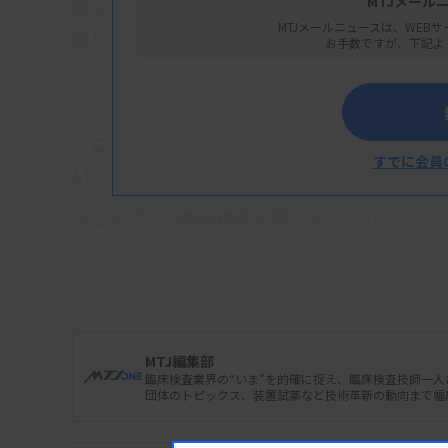
MTJメール
師は、進化し続ける技術革新をどのように役
MTJメールニュースは、WEBサ
振り返りながら語っていただいた。
お手数ですが、下記よ
―これまでのキャリアと、データサイエンスに
すでに会員
い。
学生時代から臨床検査技師になりたいといっ
医療職に就きたいなという考えの中で臨床検
もほとんどなかったので大学時代は苦労しま
学）を卒業後、岐阜大学医学部附属病院検査
当してきました。データサイエンスへの興味で
MTJ編集部
って何か新しいことが発見できるのではない
臨床検査業界の“いま”を的確に捉え、臨床検査技師一
団体のトピックス、装置試薬など技術革新の動向まで幅
めのノウハウもスキルも当時はありませんで
大学病院で経験を積んでいく中で、自身の研