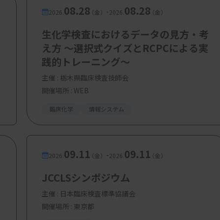
08.28
08.28
-
2026.
（金）
2026.
（金）
息抜きの方法を見つけないといけないですよ
生化学検査におけるデータの見方・考
は別のものになるので、ある意味、趣味かも
え方 ～選択式クイズとRCPCによる実
な業界の方とのつながりができていることが
践的トレーニング～
やセミナーであったり、AIというキーワー
主催 :
栃木県臨床検査技師会
増えてきました。臨床検査技師は病院内で
開催場所 : WEB
ますが、他業界の方々と交流する機会があれ
臨床化学
情報システム
09.11
09.11
-
2026.
（金）
2026.
（金）
願いします。
JCCLSシンポジウム
主催 :
日本臨床検査標準協議会
AI活用では課題も多く、臨床検査技師が持
開催場所 : 東京都
すぐに分かります。一方で、こうしたAIツ