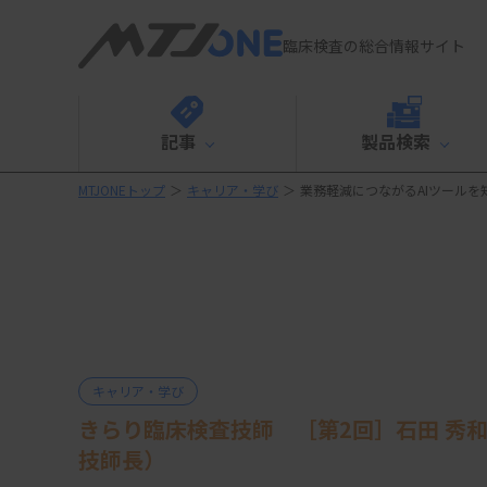
臨床検査の総合情報サイト
記事
製品検索
MTJONEトップ
＞
キャリア・学び
＞
業務軽減につながるAIツールを
キャリア・学び
きらり臨床検査技師 ［第2回］石田 秀
技師長）