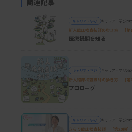
関連記事
単に言えば、さまざまな検査データから、統
しながら役立つ情報を導き出して、臨床判断を
キャリア・学び
キャリア・学び
202
研究会を立ち上げたきっかけは、データサイ
新人臨床検査技師の歩き方 ［第
医療機関を知る
の研究が少ないと思ったからです。データは
加工しなければならないのですが、こうした
いました。研究会では、この分野に関心を持
技師に興味を持ってもらえるような活動を進
キャリア・学び
キャリア・学び
202
キルやノウハウを広く共有し、この技術を活
新人臨床検査技師の歩き方 ［第
ています。
プロローグ
ChatGPT、自己学習の補助ツールに
キャリア・学び
キャリア・学び
202
―データサイエンス技術を生かしたChatGP
きらり臨床検査技師 ［第20回