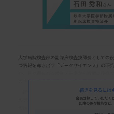
大学病院検査部の副臨床検査技師長としての
つ情報を導き出す「データサイエンス」の研
が、日々得られる検査データから診療に役立
のさらなる活用が見込まれる人工知能（AI）
続きを見るには
一昨年、代表幹事を務める「Laboratory Da
会員登録していただく
のデータサイエンス技術に関する情報発信の
記事の保存機能など
のは、この技術を応用したAIツールが「日常