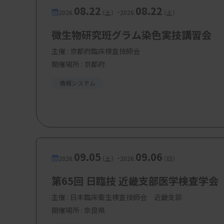
ますか。
08.22
08.22
-
2026.
（土）
2026.
（土）
趣味と呼べるものがないのが悩みで、やはり
微生物研究班グラム染色実技講習会
ね。研究会の活動は、病院検査室での役割と
主催 :
京都府臨床検査技師会
しれないですが、この活動を通じてさまざま
開催場所 : 京都府
今は楽しいです。医療分野だけでなく、展示会
ドでつながった方々から刺激を受ける機会が
情報システム
も、比較的交流が少ない職種のような気もし
ば、それも面白いのではないかと思います。
09.05
09.06
-
AIツール「業務を楽にしてくれる」
2026.
（土）
2026.
（日）
―臨床検査技師の皆さんへのメッセージをお
第65回 日臨技 近畿支部医学検査学会
主催 :
日本臨床衛生検査技師会 近畿支部
将来的な活用は見込まれますが、検査領域での
開催場所 : 奈良県
つ知識や経験の方が明らかに優れていることは