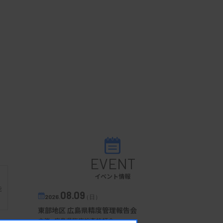
EVENT
イベント情報
能
08.09
2026.
（日）
東部地区 広島県精度管理報告会
主催 :
広島県臨床検査技師会