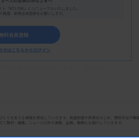
ニュースの会員のみなさまへ
立てることができるのか、自身のキャリアを
イト「MTJ ONE」にリニューアルいたしました。
り再度、新規会員登録をお願いします。
無料会員登録
興味を持つきっかけなどを教えてくださ
の方はこちらからログイン
た特別な思いがあったわけでなく、安定した
査技師という職種を知りました。理系の知識
したが、藤田保健衛生大学（現藤田医科大
部に入職し、生化学、免疫、輸血を中心に担
すが、20代の頃から膨大な検査データを使
かという思いはあったのですが、実現するた
人ひとりを支える情報を発信していきます。検査制度や政策をはじめ、関係学会や職
広く取材・編集。ニュース以外の連載、企画、動画もお届けしていきます。
した。
究実務のスキルを高めたいと思うようにな