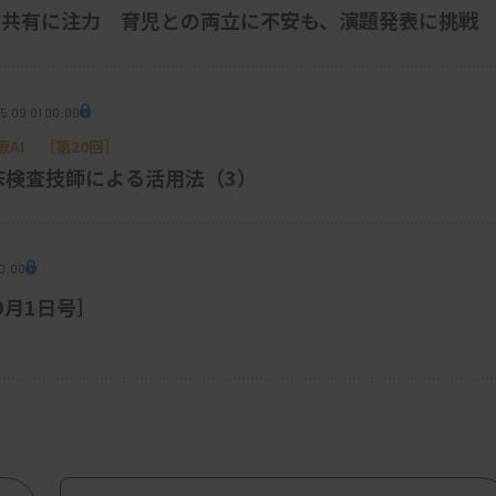
るか試したところ、無料版の「3.5」では5
の共有に注力 育児との両立に不安も、演題発表に挑戦
展途上であることは触れてみれば分かります
多いのかなと思っています。
5.09.01 00:00
要約してもらったり、海外文献の翻訳などをお
AI ［第20回］
助ツールと捉えるイメージです。こんなテ
床検査技師による活用法（3）
整理してくれますし、メールの返信文やいろ
床検査技師の中には、コミュニケーション
が、ちょっと苦手かなと思うようなことやト
0:00
アをもらえるツールといえば関心を持ちやす
［9月1日号］
、それぞれが置かれている立場や状況で、
ます。
が、休日などにどのように気分転換されてい