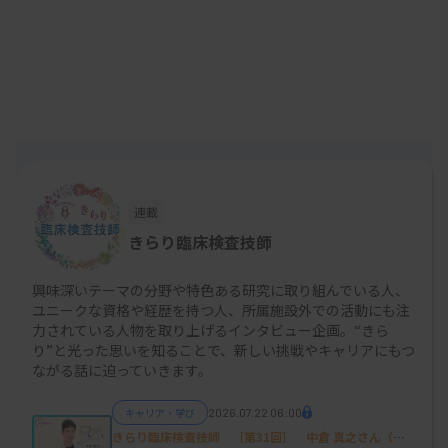
査や細菌検査などを担当しました。
プライベートでは入職した翌年に結婚し、子ども2
人を出産したので、仕事と育児に追われていた20代
だったと記憶しています。30歳代前半、子育てが一
段落するまでは仕事に対して受け身で、上司に指示
された検査業務をしっかりこなすというスタンスで
連載
した。認定資格の取得にも前向きでなく、上司に促
きらり臨床検査技師
される形で日本臨床検査同学院の二級臨床検査士
（微生物学）を取得したのが最初の資格です。
興味深いテーマの分野や特色ある研究に取り組んでいる人、
ユニークな資格や経歴を持つ人、所属施設外での活動にも注
力されている人物を取り上げるインタビュー企画。“きら
り”と光った思いを知ることで、新しい挑戦やキャリアにもつ
悶々と悩んだ30代、他施設の臨床検査技師
ながる話に迫っていきます。
との出会い
キャリア・学び
2026.07.22 06:00
きらり臨床検査技師 ［第31回］ 中倉 真之さん（京
―施設外の活動を始めたきっかけを教えてくださ