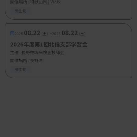
開催場所 : 和歌山県 | WEB
危機管理学を専攻し、2022年3月に卒業しました。
微生物
50代になってからは、組織管理を学ぶ必要性を感じ
て日臨技の医療技術部門管理資格認定、さらにその
08.22
08.22
-
2026.
（土）
2026.
（土）
上位資格の医療管理者認定を取得したのが最近の認
2026年度第1回北信支部学習会
定資格ですかね。
主催 :
長野県臨床検査技師会
都臨技では理事、事務局長を務めています。技師会
開催場所 : 長野県
の活動は、所属施設で地区幹事を務めていた方がお
微生物
り、私の日常業務の様子を見て後任にと声をかけて
いただいたのがきっかけです。裏方としてイベント
の企画や運営、準備といった作業が好きなので、そ
んなところが適任と思われたのかもしれません。ボ
ランティアではありますが、技師会の活動にやりが
いを感じていますし、何事も頼まれたことは断らず
に引き受けるようにしています。