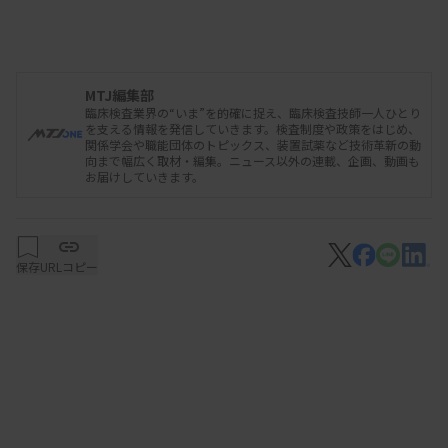
―臨床検査技師を目指したきっかけと、これまでの
キャリアを教えてください。
高校時代、姉からもらった職業紹介のガイド本を読
MTJ編集部
臨床検査業界の“いま”を的確に捉え、臨床検査技師一人ひとり
んで臨床検査技師という職業を初めて知りました。
を支える情報を発信していきます。検査制度や政策をはじめ、
医療を支える「縁の下の力持ち」と書いてあり、人
関係学会や職能団体のトピックス、装置試薬など技術革新の動
向まで幅広く取材・編集。ニュース以外の連載、企画、動画も
前に出るのは苦手なので、そこに魅力を感じたのを
お届けしていきます。
覚えています。人と同じものを選ぶのが嫌いなとこ
ろもあり、看護師や薬剤師といった認知度の高い医
保存
URLコピー
療職ではなく、あまり知られていない臨床検査技師
を選びました。
生まれ育った栃木県小山市を離れ、東京医科歯科大
学医学部附属臨床検査技師学校に進学しました。
1991年4月に三井記念病院に入職、今年で勤続33年
になります。入職後は生化学検査に始まり、一般検