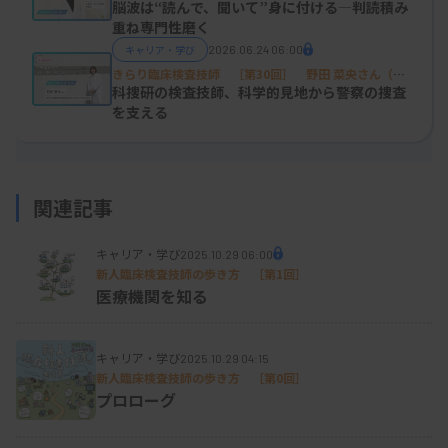
都第一赤十字病院検査部）
脳波は“読んで、聞いて”身に付ける―判読積み
い。
重ね専門性磨く
キャリア・学び
2026.06.24 06:00
30代になってキャリアを重ねていくと、所属施設で
きらり臨床検査技師 ［第30回］ 野田 菜央さん（神
奈川県警察科学捜査研究所法医科 主任研究員）
科捜研の検査技師、科学的見地から警察の捜査
さまざまな問題点に気付くようになってきました。
を支える
こうすれば臨床検査技師の働き方がもっと良くなる
といったアイデアはあるのですが、役職がないと提
案する場が少なかったり、上司に提案してもなかな
関連記事
か受け入れられなかったり、何も変わらない現実に
直面して、一人で悶々としていました（笑）。
キャリア・学び
2025.10.29 06:00
新人臨床検査技師の歩き方 ［第1回］
医療機関を知る
そんな頃、SNSのミクシィを通じて他施設の臨床検
査技師の悩みや思いを知ったり、活躍をしている先
キャリア・学び
輩技師から刺激を受ける機会が少しずつ増えていき
2025.10.29 04:15
新人臨床検査技師の歩き方 ［第0回］
ました。他施設の臨床検査技師の考えや取り組みを
プロローグ
知ることで、目の前の仕事への意識が少しずつ変わ