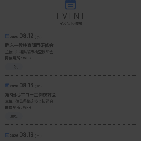
まずは目の前の業務に一生懸命取り組む中で、何か
EVENT
楽しいと思えること、心を動かされることがあれば
イベント情報
ぜひ、行動してみてほしいです。それを見つけて掘
り下げていけば、新しい道が開けてきますし、自身
08.12
2026.
（水）
が成長できる機会にきっと巡り合えると思っていま
臨床一般検査部門研修会
主催 :
沖縄県臨床検査技師会
す。
開催場所 : WEB
一般
08.13
2026.
（木）
第3回心エコー症例検討会
主催 :
徳島県臨床検査技師会
開催場所 : WEB
生理
08.16
2026.
（日）