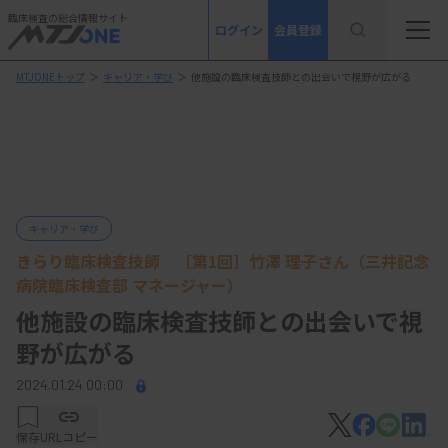
臨床検査の総合情報サイト
ログイン
会員登録
MTJONEトップ
＞
キャリア・学び
＞
他施設の臨床検査技師との出会いで視野が広がる
キャリア・学び
きらり臨床検査技師 ［第1回］竹澤 理子さん（三井記念
病院臨床検査部 マネージャー）
他施設の臨床検査技師との出会いで視
野が広がる
2024.01.24 00:00
保存
URLコピー