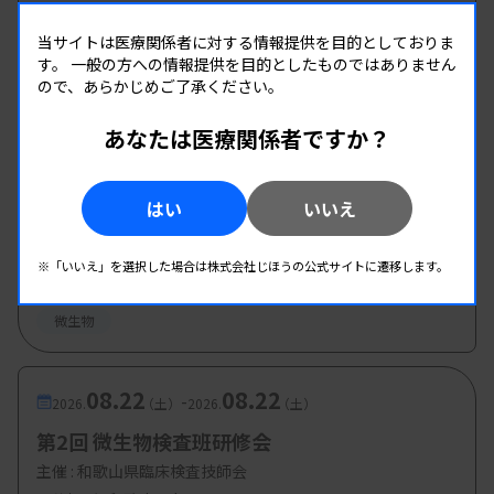
北九州地区 微生物部門研修会
きると思い、認定資格取得にチャレンジするように
当サイトは医療関係者に対する情報提供を目的としておりま
主催 :
福岡県臨床衛生検査技師会
なりました。基本的には自分の担当業務に関連する
す。
一般の方への情報提供を目的としたものではありません
開催場所 : WEB
ので、あらかじめご了承ください。
資格を随時取得しています。臨床検査技師として、
微生物
最も携わっているのは微生物検査ですので、日本臨
あなたは医療関係者ですか？
床微生物学会の認定微生物検査技師や感染制御認定
08.21
08.21
-
2026.
（金）
2026.
（金）
微生物検査技師などを取得しています。
はい
いいえ
微生物検査研究班 初級研修会
40代に入り、レスキュー隊で活躍していた友人を亡
主催 :
東京都臨床検査技師会
※「いいえ」を選択した場合は株式会社じほうの公式サイトに遷移します。
くしたり、会う約束をしていた友人を心筋梗塞で突
開催場所 : WEB
然亡くしたりする経験をして、救急医療や災害医
微生物
療、POCT関連の認定資格にも興味を持つようにな
りました。日本臨床検査自動化学会（現・日本医療
08.22
08.22
-
2026.
（土）
2026.
（土）
検査科学会）の認定POCコーディネーター、日本臨
第2回 微生物検査班研修会
床衛生検査技師会の認定救急検査技師などを取得
主催 :
和歌山県臨床検査技師会
し、さらに千葉科学大学大学院危機管理学研究科で