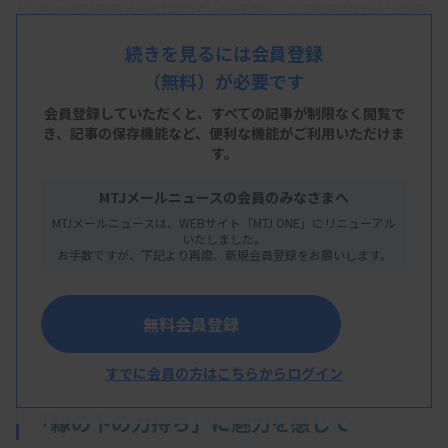
学会の評議員など施設外の活動にも積極的な竹澤理
子さん。アクティブな印象があるが、実は「自分に
続きを見るには会員登録
自信がなくて、人前に出ていくのは苦手なタイ
（無料）が必要です
プ」。20代から30代前半までは検査部での日常業
会員登録していただくと、すべての記事が制限なく閲覧で
務を受け身でこなす日々だった。
き、
記事の保存機能など、便利な機能がご利用いただけま
す。
対外的な活動に目覚めたきっかけは、他施設の先輩
MTJメールニュースの会員のみなさまへ
臨床検査技師らとの出会い。現在は、技師長的な役
MTJメールニュースは、WEBサイト「MTJ ONE」にリニューアル
職に就き、働きやすい環境づくりに注力する。自身
いたしました。
お手数ですが、下記より再度、新規会員登録をお願いします。
のキャリアを振り返り、若手へ向けたメッセージを
頂いた。
無料会員登録
すでに会員の方はこちらからログイン
「縁の下の力持ち」に魅力を感じて