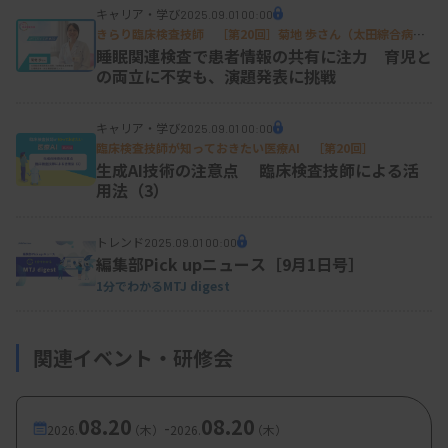
っていきましたね。
キャリア・学び
2025.09.01 00:00
きらり臨床検査技師 ［第20回］菊地 歩さん（太田綜合病院
一個人ではどうしても解決できない問題はどこにで
附属太田西ノ内病院臨床検査部生理検査科・総合睡眠医療セン
睡眠関連検査で患者情報の共有に注力 育児と
ター）
の両立に不安も、演題発表に挑戦
もあるので、それを悩み続けるのではなく、まずは
その時の自分の立場でできることをしっかり頑張ろ
キャリア・学び
2025.09.01 00:00
うと考えるようになりました。物事を考える際の視
臨床検査技師が知っておきたい医療AI ［第20回］
生成AI技術の注意点 臨床検査技師による活
野や活動の幅が広がり、気持ちの切り替えがうまく
用法（3）
できるようになりました。
トレンド
2025.09.01 00:00
編集部Pick upニュース［9月1日号］
―30代後半から認定資格の取得や、施設外の活動
1分でわかるMTJ digest
が活発になっていますね。
他施設の臨床検査技師との人脈が広がり、その中に
関連イベント・研修会
は認定資格の取得に積極的な方がいたり、新しい認
定資格の立ち上げに関わっている方もいました。私
08.20
08.20
-
2026.
（木）
2026.
（木）
自身も、業務に必要な知識や技術を客観的に評価で