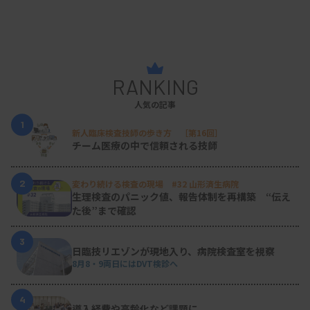
目の前の業務の中に、楽しさ見つけて
RANKING
―今後の夢や目標を教えてください。
人気の記事
所属施設では昨年8月、検体検査部門のマネージャ
1
ーを務めることになりました。いわゆる技師長職に
新人臨床検査技師の歩き方 ［第16回］
チーム医療の中で信頼される技師
なり、検査室運営や臨床検査技師の働き方などを考
える時間が増えています。医療従事者の働き方改革
2
変わり続ける検査の現場 #32 山形済生病院
生理検査のパニック値、報告体制を再構築 “伝え
も進んでおり、若い世代は業務時間と業務時間外を
た後”まで確認
しっかり切り分ける意識も高いと感じます。業務時
間内にスキルアップができるように、教育研修の仕
3
日臨技リエゾンが現地入り、病院検査室を視察
組みを落とし込んでいくことは難しい課題だと思っ
8月8・9両日にはDVT検診へ
ています。部門内の業務ローテーションを工夫して
4
休暇を取得しやすくしたり、効率的な運営のために
導入経費や高齢化など課題に