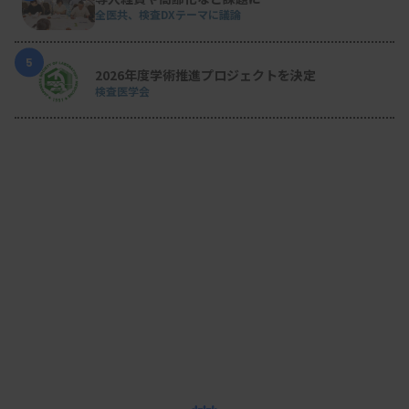
全医共、検査DXテーマに議論
組織の在り方を見直したりするなどして、より良い
職場環境を整えていきたいです。責任ある立場にな
5
2026年度学術推進プロジェクトを決定
り、今までの出会いやさまざまな活動で培った人脈
検査医学会
や経験、知識やスキルなどを後輩に引き継いでいき
たいという思いも強くなりました。
―若手の検査技師へのメッセージをお願いします。
私の経験がどこまで参考になるかは分かりません
が、受け身で業務をこなしていた20代があって、30
代後半に自施設外の人との出会いで視野が広がりま
した。最初から物事がうまくいくことはありません
し、私自身も目の前のことを一つ一つ向き合いなが
ら今があります。若い臨床検査技師の皆さんには、