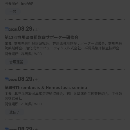
開催場所 : live配信
一般
08.29
2026.
（土）
第12回群馬県骨粗鬆症サポーター研修会
主催 :
群馬県骨粗鬆症研究会、群馬県骨粗鬆症サポーター協議会、群馬県病
院薬剤師会、旭化成セラピューティクス株式会社、群馬県臨床検査技師会
開催場所 : 群馬県 | WEB
管理運営
08.29
2026.
（土）
第6回Thrombosis ＆ Hemostasis semina
主催 :
北陸血液凝固異常症連絡協議会、石川県臨床衛生検査技師会、中外製
薬株式会社
開催場所 : 石川県 | WEB
遺伝子
08.29
2026.
（土）