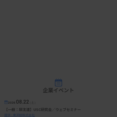
企業イベント
08.22
2026.
（土）
【一般：尿沈渣】USC研究会／ウェブセミナー
提供 : 東洋紡株式会社