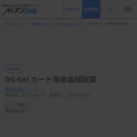
臨床検査の総合情報サイト
ログイン
会員登録
MTJONEトップ
＞
製品検索トップ
＞
株式会社カイノス
＞
DG Gel カード用赤血球試薬
輸血検査
DG Gel カード用赤血球試薬
株式会社カイノス
登録日：2026/06/25 更新日：2026/06/26
保存
URLコピー