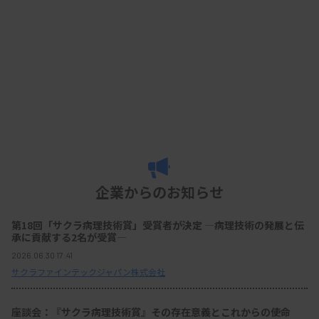
企業からのお知らせ
第18回「サクラ病理技術賞」受賞者が決定 ―病理技術の発展と伝
承に貢献する2名が受賞―
2026.06.30 17:41
サクラファインテックジャパン株式会社
座談会：『サクラ病理技術賞』その存在意義とこれからの使命