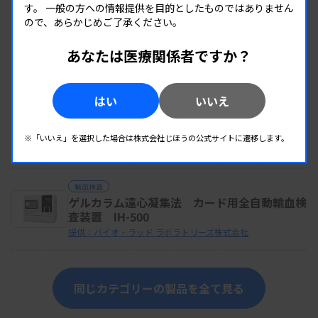
す。
一般の方への情報提供を目的としたものではありません
ので、あらかじめご了承ください。
輸血検査
血液型分析装置 ORTHO VISION™ Max
Swift Analyzer
あなたは医療関係者ですか？
提供：オーソ・クリニカル・ダイアグノスティックス株式会社
はい
いいえ
輸血検査
血液型分析装置 ORTHO VISION™ Swift
Analyzer
※「いいえ」を選択した場合は株式会社じほうの公式サイトに遷移します。
提供：オーソ・クリニカル・ダイアグノスティックス株式会社
輸血検査
ゲルカラム遠心凝集法 カード用全自動輸血検
査装置 IH-500
提供：バイオ・ラッド ラボラトリーズ株式会社
同じカテゴリーの製品を全て見る