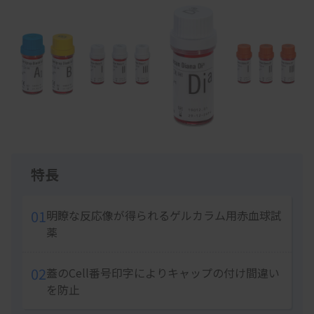
1
of
5
Item
1
特長
of
5
01
明瞭な反応像が得られるゲルカラム用赤血球試
薬
02
蓋のCell番号印字によりキャップの付け間違い
を防止