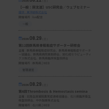
2026.
（土）
【一般：尿沈渣】USC研究会／ウェブセミナー
提供 : 東洋紡株式会社
開催場所 : live配信
一般
08.29
2026.
（土）
第12回群馬県骨粗鬆症サポーター研修会
主催 :
群馬県骨粗鬆症研究会、群馬県骨粗鬆症サポータ
ー協議会、群馬県病院薬剤師会、旭化成セラピューティ
クス株式会社、群馬県臨床検査技師会
開催場所 : 群馬県 | WEB
管理運営
08.29
2026.
（土）
第6回Thrombosis ＆ Hemostasis semina
主催 :
北陸血液凝固異常症連絡協議会、石川県臨床衛生
検査技師会、中外製薬株式会社
開催場所 : 石川県 | WEB