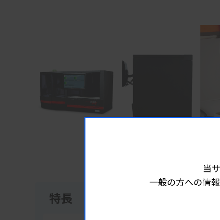
Item
1
of
3
当
一般の方への情報
特長