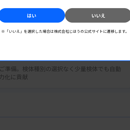
心時間はわずか5分。より早い検査結果を提供
はい
いいえ
※「いいえ」を選択した場合は株式会社じほうの公式サイトに遷移します。
施設ユニークな問題解決のための検査プロトコ
ご準備。検体種別の選択なく少量検体でも自動
力化に貢献