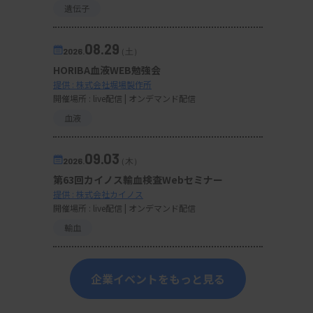
遺伝子
08.29
2026.
（土）
HORIBA血液WEB勉強会
提供 : 株式会社堀場製作所
開催場所 : live配信 | オンデマンド配信
血液
09.03
2026.
（木）
第63回カイノス輸血検査Webセミナー
提供 : 株式会社カイノス
開催場所 : live配信 | オンデマンド配信
輸血
企業イベントをもっと見る