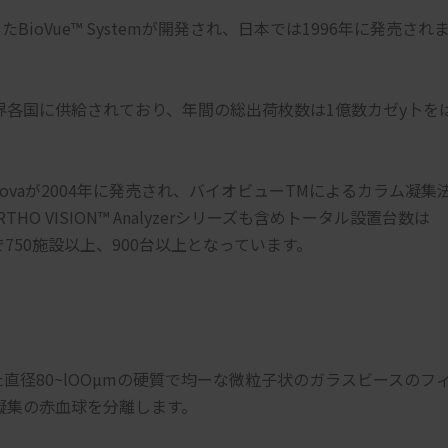
たBioVue™ Systemが開発され、日本では1996年に発売され
界各国に供給されており、年間の総出荷枚数は1億数カゼy卜を
nnovaが2004年に発売され、バイオビューTMによるカラム凝集
O VISION™ Analyzerシリーズも含めトータル設置台数は
で750施設以上、900台以上となっています。
直径80~lOOµmの硬質で均ーな微粒子状のガラスビースのフ
凝集の赤血球を分離します。