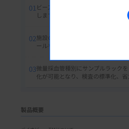
01
ビーズカラム遠心凝集法により、遠
します
02
施設の検査項目に合わせ、機器上で
ールを設定可能
03
微量採血管種別にサンプルラックを
化が可能となり、検査の標準化、省
製品概要