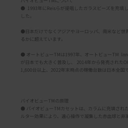
バイオビューTMについて
●  1993年にReisらが提唱したガラスビーズを充填し
した。
●日本だけでなくアジアやヨーロッパ、南米など世
るかに超えています。
● オートビューTMは1997年、オートビューTM  l
が日本でも大きく普及し、 2014年から発売されたORTH
1,600台以上、2022年末時点の稼働台数は日本全国
バイオビューTMの原理
● バイオビューTMカセットは、カラムに充填された
ルター効果により、遠心操作で凝集した赤血球と非