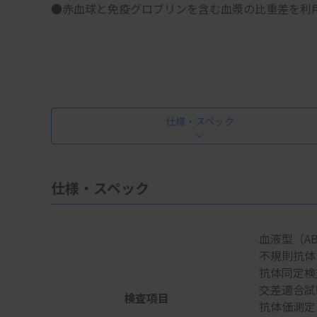
●赤血球と免疫グロブリンを含む血漿の比重差を利
仕様・スペック
仕様・スペック
血液型（ABO
不規則抗体
抗体同定検
交差適合試
検査項目
抗体価測定