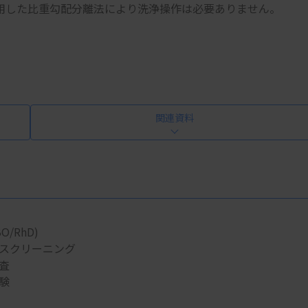
用した比重勾配分離法により洗浄操作は必要ありません。
関連資料
/RhD)
スクリーニング
査
験