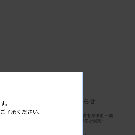
企業からのお知らせ
す。
めご了承ください。
第18回「サクラ病理技術賞」受賞者が決定 ―病
理技術の発展と伝承に貢献する2名が受賞―
2026.06.30 17:41