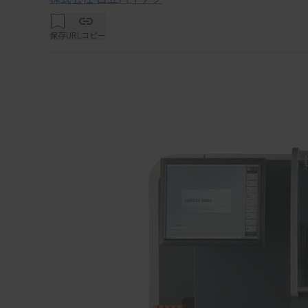
保存
URLコピー