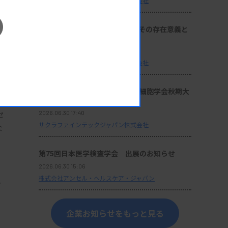
サクラファインテックジャパン株式会社
座談会：『サクラ病理技術賞』その存在意義と
これからの使命
2026.06.30 17:40
容
サクラファインテックジャパン株式会社
セミナー動画：第64回日本臨床細胞学会秋期大
会 ランチョンセミナー 10
セ
2026.06.30 17:40
サクラファインテックジャパン株式会社
な
第75回日本医学検査学会 出展のお知らせ
2026.06.30 15:06
株式会社アンセル・ヘルスケア・ジャパン
・
企業お知らせをもっと見る