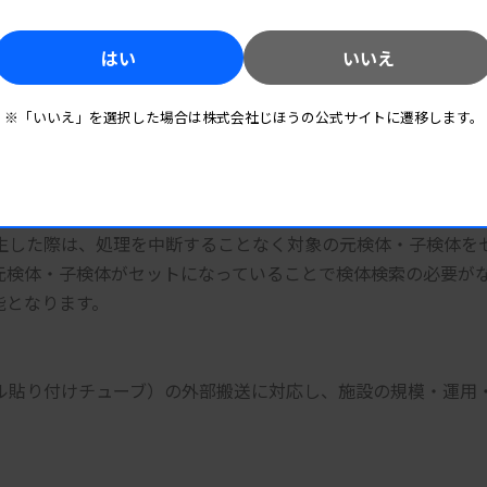
、それをサポートする様々な機能を装備しています。
はい
いいえ
※「いいえ」を選択した場合は株式会社じほうの公式サイトに遷移します。
の自動化を実現しました。市販容器から外部検査委託会社専用
ごとに使用容器の選択が可能です。
生した際は、処理を中断することなく対象の元検体・子検体を
元検体・子検体がセットになっていることで検体検索の必要が
能となります。
ル貼り付けチューブ）の外部搬送に対応し、施設の規模・運用
。