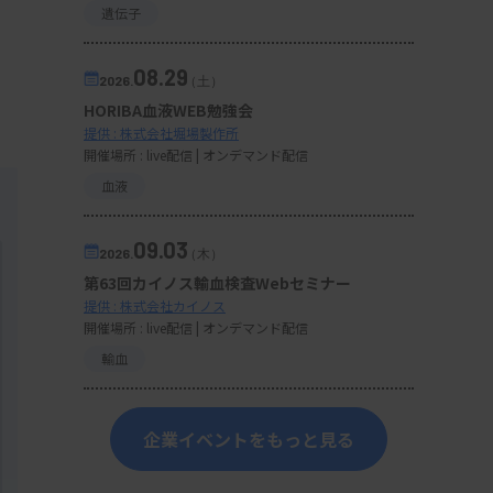
遺伝子
08.29
2026.
（土）
HORIBA血液WEB勉強会
提供 : 株式会社堀場製作所
開催場所 : live配信 | オンデマンド配信
血液
09.03
2026.
（木）
第63回カイノス輸血検査Webセミナー
提供 : 株式会社カイノス
開催場所 : live配信 | オンデマンド配信
輸血
企業イベントをもっと見る