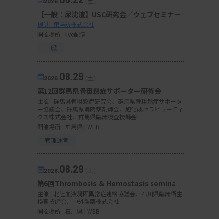
2026.
（土）
【一般：尿沈渣】USC研究会／ウェブセミナー
提供 : 東洋紡株式会社
開催場所 : live配信
一般
08.29
2026.
（土）
第12回群馬県骨粗鬆症サポーター研修会
主催 :
群馬県骨粗鬆症研究会、群馬県骨粗鬆症サポータ
ー協議会、群馬県病院薬剤師会、旭化成セラピューティ
クス株式会社、群馬県臨床検査技師会
開催場所 : 群馬県 | WEB
管理運営
08.29
2026.
（土）
第6回Thrombosis ＆ Hemostasis semina
主催 :
北陸血液凝固異常症連絡協議会、石川県臨床衛生
検査技師会、中外製薬株式会社
開催場所 : 石川県 | WEB