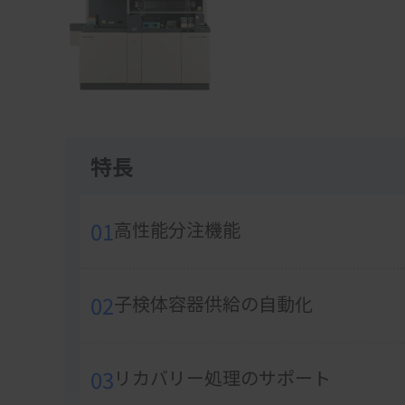
1
特長
01
高性能分注機能
02
子検体容器供給の自動化
03
リカバリー処理のサポート