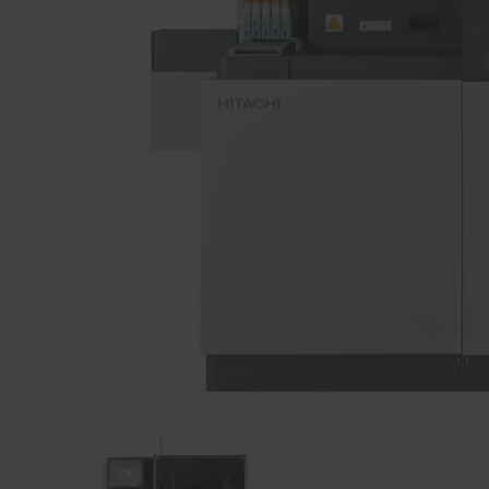
Item
1
of