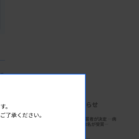
ま
容
企業からのお知らせ
す。
めご了承ください。
第18回「サクラ病理技術賞」受賞者が決定 ―病
理技術の発展と伝承に貢献する2名が受賞―
2026.06.30 17:41