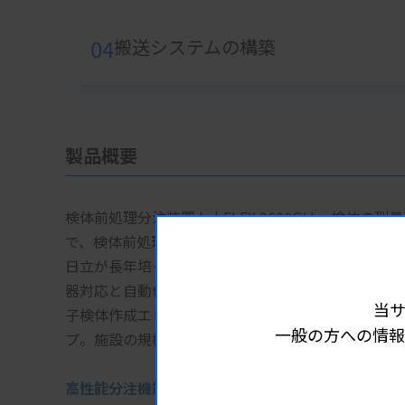
04
搬送システムの構築
製品概要
検体前処理分注装置 LabFLEX 2600Gは、検
で、検体前処理工程をコンパクトに集約したオール
日立が長年培ってきた分注ノウハウを詰め込んだ信
器対応と自動供給など、検体前処理工程への細かい
当
子検体作成エリアを広く確保した標準モデルと、子
一般の方への情報
プ。施設の規模・運用にあったモデルを選択いただ
高性能分注機能