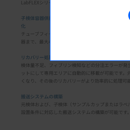
LabFLEXシリーズで培ってきた高性能分注技術と
子検体容器供給の自動
化　
チューブフィーダーの内蔵により、子検体容器供給
器まで、最大4管種の同時使用に対応し、分注項目
リカバリー処理のサポート
検体量不足、フィブリン検知などの分注エラーが発
ットにして専用エリアに自動的に移載が可能です。
くなり、その後のリカバリーがより効率的に処理可
搬送システムの構築
元検体および、子検体（サンプルカップまたはラベ
設置条件に対応した搬送システムの構築が可能です