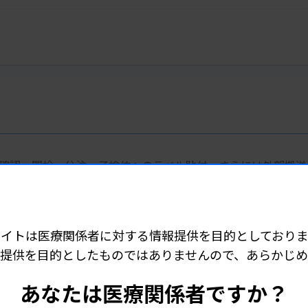
体の到着確認、開栓、分注、子検体へのラベル貼付、さらには外部搬送
インワンパッケージの検体前処理装置です。
頼性の高い分注技術に加え、コンタミネーション対策や幅広い
配慮と使いやすさを実現しました。
サイトは医療関係者に対する情報提供を目的としておりま
検体搬送にも対応した子検体搬送モデルの2モデルをラインアッ
提供を目的としたものではありませんので、あらかじ
けます。
あなたは医療関係者ですか？