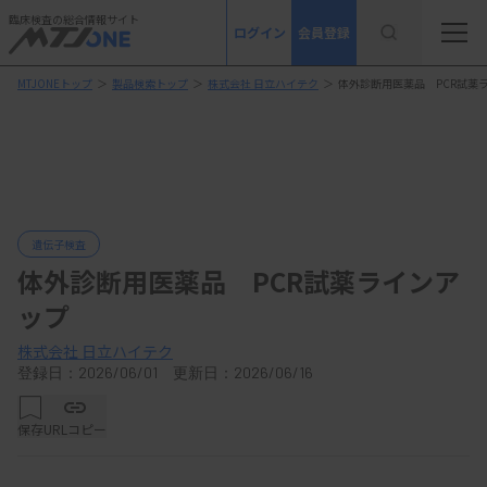
臨床検査の総合情報サイト
ログイン
会員登録
MTJONEトップ
＞
製品検索トップ
＞
株式会社 日立ハイテク
＞
体外診断用医薬品 PCR試薬
遺伝子検査
体外診断用医薬品 PCR試薬ラインア
ップ
株式会社 日立ハイテク
登録日：2026/06/01 更新日：2026/06/16
保存
URLコピー