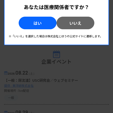
あなたは医療関係者ですか？
はい
いいえ
※「いいえ」を選択した場合は株式会社じほうの公式サイトに遷移します。
企業イベント
08.22
2026.
（土）
【一般：尿沈渣】USC研究会／ウェブセミナー
提供 : 東洋紡株式会社
開催場所 : live配信
一般
08.29
2026.
（土）