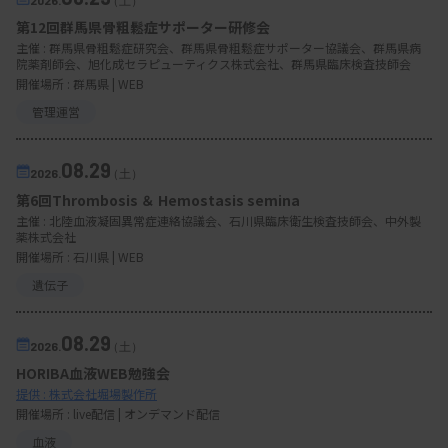
第12回群馬県骨粗鬆症サポーター研修会
主催 :
群馬県骨粗鬆症研究会、群馬県骨粗鬆症サポーター協議会、群馬県病
院薬剤師会、旭化成セラピューティクス株式会社、群馬県臨床検査技師会
開催場所 : 群馬県 | WEB
管理運営
08.29
2026.
（土）
第6回Thrombosis ＆ Hemostasis semina
主催 :
北陸血液凝固異常症連絡協議会、石川県臨床衛生検査技師会、中外製
薬株式会社
開催場所 : 石川県 | WEB
遺伝子
08.29
2026.
（土）
HORIBA血液WEB勉強会
提供 : 株式会社堀場製作所
開催場所 : live配信 | オンデマンド配信
血液