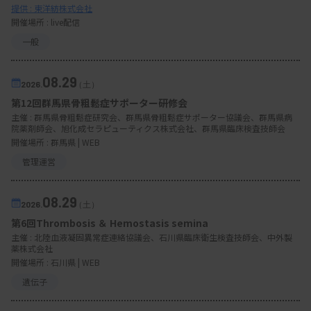
提供 : 東洋紡株式会社
開催場所 : live配信
一般
08.29
2026.
（土）
第12回群馬県骨粗鬆症サポーター研修会
主催 :
群馬県骨粗鬆症研究会、群馬県骨粗鬆症サポーター協議会、群馬県病
院薬剤師会、旭化成セラピューティクス株式会社、群馬県臨床検査技師会
開催場所 : 群馬県 | WEB
管理運営
08.29
2026.
（土）
第6回Thrombosis ＆ Hemostasis semina
主催 :
北陸血液凝固異常症連絡協議会、石川県臨床衛生検査技師会、中外製
薬株式会社
開催場所 : 石川県 | WEB
遺伝子