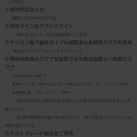
【特徴】
①最終判定は５分
　　陽性は３分から判定が可能
②判定ラインはブラックライン
　　「白金-金コロイド」を抗体標識物として採用
③ナイロン軸で植毛タイプの滅菌済み鼻腔用スワブを採用
　　“輸送用スワブ付”のキットをラインナップ
④検体採取後のスワブを密閉できる輸送容器と一体型のス
ワブ
注)
　　検体の共用が可能 
　　鼻腔ぬぐい液：SARS-CoV-2 Ⅲ・SARS-CoV-2/Flu・Flu・アデノ・hMPV
　　鼻腔吸引液　：Flu・アデノ・hMPV
　　・ 具体的な検体の採取部位等は各キットの電子化された添付文書をご参
照ください。
　　　注) 試料調製後の液量や液の性状により、滴下可能なテストプレートの
枚数は変わります。
⑤テストプレート製品をご用意