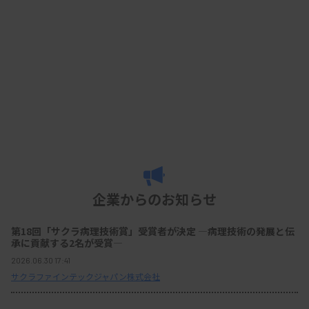
企業からのお知らせ
第18回「サクラ病理技術賞」受賞者が決定 ―病理技術の発展と伝
承に貢献する2名が受賞―
2026.06.30 17:41
サクラファインテックジャパン株式会社