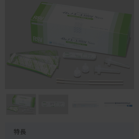
Item
1
of
5
Item
1
特長
of