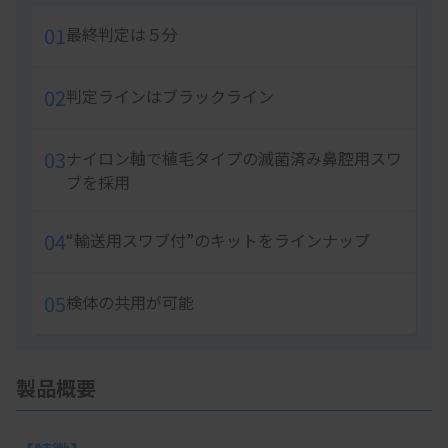
5
01
最終判定は５分
02
判定ラインはブラックライン
03
ナイロン軸で植毛タイプの滅菌済み鼻腔用スワ
ブを採用
04
“輸送用スワブ付”のキットをラインナップ
05
検体の共用が可能
製品概要