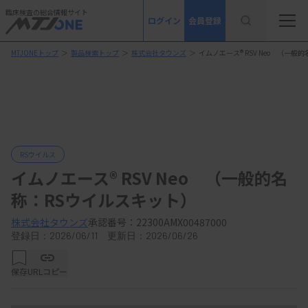
臨床検査の総合情報サイト
ログイン
会員登録
MTJONEトップ
＞
製品検索トップ
＞
株式会社タウンズ
＞
イムノエース® RSV Neo （一般
RSウイルス
イムノエース® RSV Neo （一般的名
称：RSウイルスキット）
株式会社タウンズ
承認番号：22300AMX00487000
登録日：2026/06/11 更新日：2026/06/26
保存
URLコピー