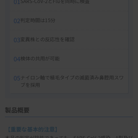
01
SARS-CoV-2とFluを同時に検査
02
判定時間は15分
03
変異株との反応性を確認
04
検体の共用が可能
05
ナイロン軸で植毛タイプの滅菌済み鼻腔用スワ
ブを採用
製品概要
【重要な基本的注意】
本品の判定が陰性であっても、SARS-CoV-2感染、A型及び