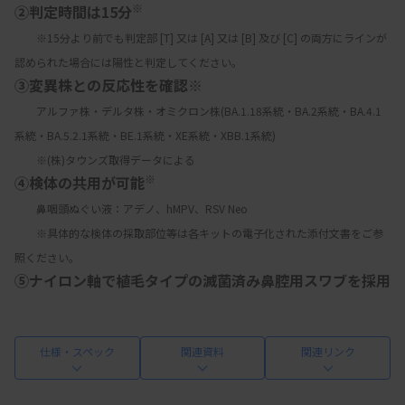
※
②判定時間は15分
　　※15分より前でも判定部 [T] 又は [A] 又は [B] 及び [C] の両方にラインが
認められた場合には陽性と判定してください。
③変異株との反応性を確認※
　　アルファ株・デルタ株・オミクロン株(BA.1.18系統・BA.2系統・BA.4.1
系統・BA.5.2.1系統・BE.1系統・XE系統・XBB.1系統)
　　※(株)タウンズ取得データによる
※
④検体の共用が可能
　　鼻咽頭ぬぐい液：アデノ、hMPV、RSV Neo
　　※具体的な検体の採取部位等は各キットの電子化された添付文書をご参
照ください。
⑤ナイロン軸で植毛タイプの滅菌済み鼻腔用スワブを採用
仕様・スペック
関連資料
関連リンク