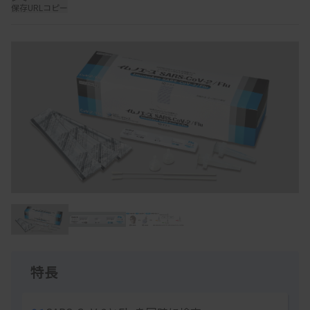
保存
URLコピー
Item
1
of
3
特長