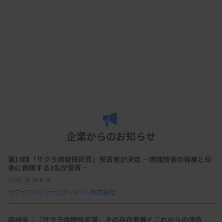
企業からのお知らせ
第18回「サクラ病理技術賞」受賞者が決定 ―病理技術の発展と伝
承に貢献する2名が受賞―
2026.06.30 17:41
サクラファインテックジャパン株式会社
座談会：『サクラ病理技術賞』その存在意義とこれからの使命