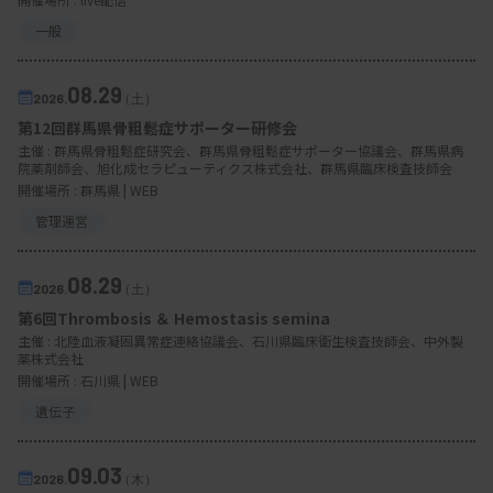
一般
08.29
2026.
（土）
第12回群馬県骨粗鬆症サポーター研修会
主催 :
群馬県骨粗鬆症研究会、群馬県骨粗鬆症サポーター協議会、群馬県病
院薬剤師会、旭化成セラピューティクス株式会社、群馬県臨床検査技師会
開催場所 : 群馬県 | WEB
管理運営
08.29
2026.
（土）
第6回Thrombosis ＆ Hemostasis semina
主催 :
北陸血液凝固異常症連絡協議会、石川県臨床衛生検査技師会、中外製
薬株式会社
開催場所 : 石川県 | WEB
遺伝子
09.03
2026.
（木）