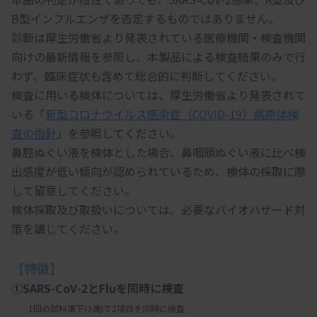
B型インフルエンザを否定するものではありません。
診断は厚生労働省より発表されている医療機関・検査機関
向けの最新情報を参照し、本製品による検査結果のみで行
わず、臨床症状も含めて総合的に判断してください。
検査に用いる検体については、厚生労働省より発表されて
いる「
新型コロナウイルス感染症（COVID-19）病原体検
査の指針
」を参照してください。
鼻腔ぬぐい液を検体とした場合、鼻咽頭ぬぐい液に比べ検
出感度が低い傾向が認められているため、検体の採取に際
して留意してください。
検体採取及び取扱いについては、必要なバイオハザード対
策を講じてください。
【特徴】
①SARS-CoV-2とFluを同時に検査
　　1回の試料滴下(3滴)で2項目を同時に検査