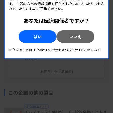
す。
一般の方への情報提供を目的としたものではありません
企業情報
ので、あらかじめご了承ください。
あなたは医療関係者ですか？
株式会社タウンズ
住所：静岡県伊豆の国市神島761番1
はい
いいえ
URL：
https://www.tauns.co.jp/
※「いいえ」を選択した場合は株式会社じほうの公式サイトに遷移します。
その他の掲載製品を見る
イベント情報を見る(0件)
(12製品)
お知らせを見る(0件)
この企業の他の製品
その他検査キット
イムノエース® hMPV （一般的名称：ヒトメ