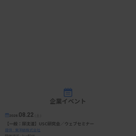
企業イベント
08.22
2026.
（土）
【一般：尿沈渣】USC研究会／ウェブセミナー
提供 : 東洋紡株式会社
開催場所 : live配信