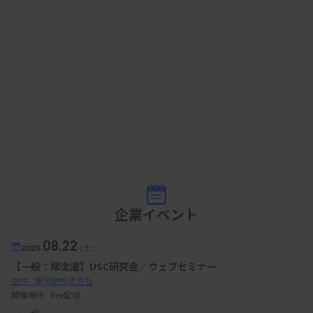
企業イベント
08.22
2026.
（土）
【一般：尿沈渣】USC研究会／ウェブセミナー
提供 : 東洋紡株式会社
開催場所 : live配信