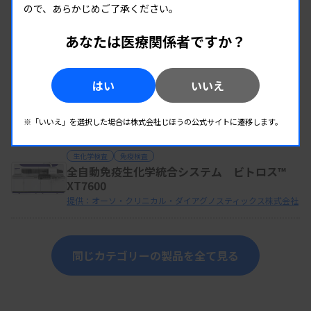
生化学検査
ので、あらかじめご了承ください。
電解質分析装置 STAX-6
提供：株式会社テクノメディカ
あなたは医療関係者ですか？
生化学検査
はい
いいえ
全自動pH／血液ガス分析装置 GASTAT-700
Model
提供：株式会社テクノメディカ
※「いいえ」を選択した場合は株式会社じほうの公式サイトに遷移します。
生化学検査
免疫検査
全自動免疫生化学統合システム ビトロス™
XT7600
提供：オーソ・クリニカル・ダイアグノスティックス株式会社
同じカテゴリーの製品を全て見る