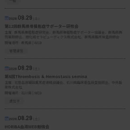
一般
08.29
2026.
（土）
第12回群馬県骨粗鬆症サポーター研修会
主催 :
群馬県骨粗鬆症研究会、群馬県骨粗鬆症サポーター協議会、群馬県病
院薬剤師会、旭化成セラピューティクス株式会社、群馬県臨床検査技師会
開催場所 : 群馬県 | WEB
管理運営
08.29
2026.
（土）
第6回Thrombosis ＆ Hemostasis semina
主催 :
北陸血液凝固異常症連絡協議会、石川県臨床衛生検査技師会、中外製
薬株式会社
開催場所 : 石川県 | WEB
遺伝子
08.29
2026.
（土）
HORIBA血液WEB勉強会