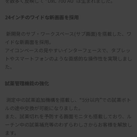
を数多く反映して “DxC 700 AU”は生まれました。
24インチのワイドな新画面を採用
 新開発のサブ・ワークスペース(サブ画面)を搭載した、ワ
イドな新画面を採用。
アイコンベースの見やすいインターフェースで、タブレッ
トやスマートフォンのような直感的な操作性を実現しまし
た。
試薬管理機能の強化
 測定中の試薬追加機構を搭載し、“5分以内”での試薬ボト
ルの途中交換が可能になりました。
また、試薬切れを予防する画面モニタも搭載しており、ル
ーチン中の試薬補充等のわずらわしさからお客様を解放し
ます。