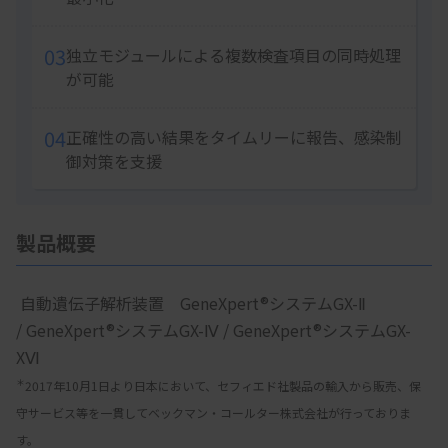
03
独立モジュールによる複数検査項目の同時処理
が可能
04
正確性の高い結果をタイムリーに報告、感染制
御対策を支援
製品概要
 自動遺伝子解析装置　GeneXpert®システムGX-Ⅱ 
/ GeneXpert®システムGX-Ⅳ / GeneXpert®システムGX-
XⅥ
＊
2017年10月1日より日本において、セフィエド社製品の輸入から販売、保
守サービス等を一貫してベックマン・コールター株式会社が行っておりま
す。