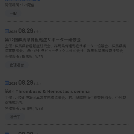
開催場所 : live配信
一般
08.29
2026.
（土）
第12回群馬県骨粗鬆症サポーター研修会
主催 :
群馬県骨粗鬆症研究会、群馬県骨粗鬆症サポーター協議会、群馬県病
院薬剤師会、旭化成セラピューティクス株式会社、群馬県臨床検査技師会
開催場所 : 群馬県 | WEB
管理運営
08.29
2026.
（土）
第6回Thrombosis ＆ Hemostasis semina
主催 :
北陸血液凝固異常症連絡協議会、石川県臨床衛生検査技師会、中外製
薬株式会社
開催場所 : 石川県 | WEB
遺伝子
08.29