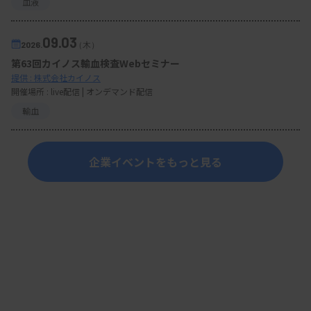
血液
09.03
2026.
（木）
第63回カイノス輸血検査Webセミナー
提供 : 株式会社カイノス
開催場所 : live配信 | オンデマンド配信
輸血
企業イベントをもっと見る