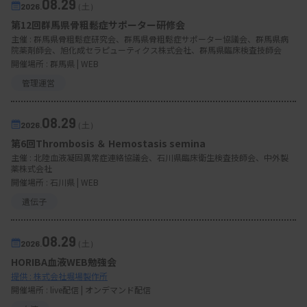
08.29
2026.
（土）
第12回群馬県骨粗鬆症サポーター研修会
主催 :
群馬県骨粗鬆症研究会、群馬県骨粗鬆症サポーター協議会、群馬県病
院薬剤師会、旭化成セラピューティクス株式会社、群馬県臨床検査技師会
開催場所 : 群馬県 | WEB
管理運営
08.29
2026.
（土）
第6回Thrombosis ＆ Hemostasis semina
主催 :
北陸血液凝固異常症連絡協議会、石川県臨床衛生検査技師会、中外製
薬株式会社
開催場所 : 石川県 | WEB
遺伝子
08.29
2026.
（土）
HORIBA血液WEB勉強会
提供 : 株式会社堀場製作所
開催場所 : live配信 | オンデマンド配信