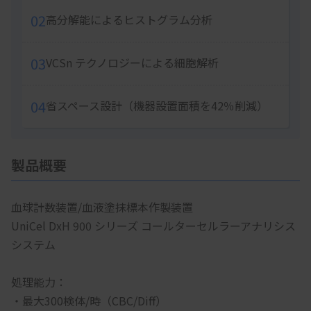
02
高分解能によるヒストグラム分析
03
VCSn テクノロジーによる細胞解析
04
省スペース設計（機器設置面積を42％削減）
製品概要
血球計数装置/血液塗抹標本作製装置
UniCel DxH 900 シリーズ コールターセルラーアナリシス
システム
処理能力：
・最大300検体/時（CBC/Diff）