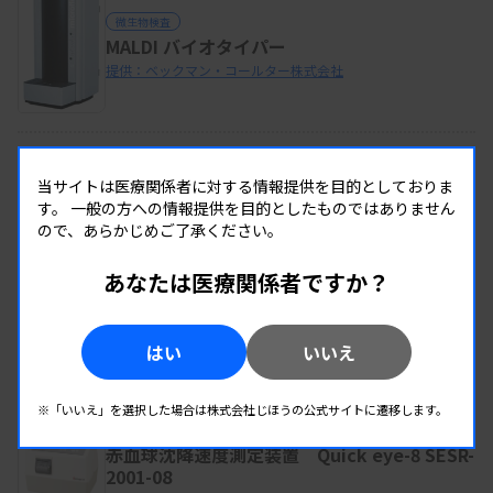
微生物検査
MALDI バイオタイパー
提供：ベックマン・コールター株式会社
微生物検査
DxM マイクロスキャン WalkAway
当サイトは医療関係者に対する情報提供を目的としておりま
す。
一般の方への情報提供を目的としたものではありません
提供：ベックマン・コールター株式会社
ので、あらかじめご了承ください。
あなたは医療関係者ですか？
この企業の製品を全て見る
はい
いいえ
同じカテゴリーの製品
※「いいえ」を選択した場合は株式会社じほうの公式サイトに遷移します。
血液検査
赤血球沈降速度測定装置 Quick eye-8 SESR-
2001-08