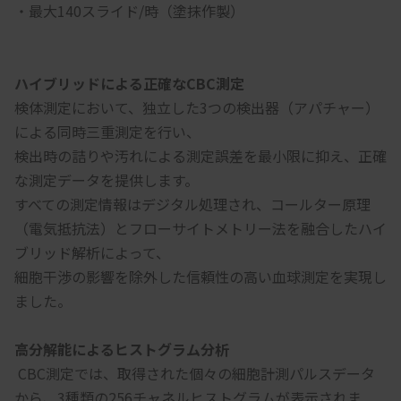
・最大140スライド/時（塗抹作製）
ハイブリッドによる正確なCBC測定
検体測定において、独立した3つの検出器（アパチャー）
による同時三重測定を行い、
検出時の詰りや汚れによる測定誤差を最小限に抑え、正確
な測定データを提供します。
すべての測定情報はデジタル処理され、コールター原理
（電気抵抗法）とフローサイトメトリー法を融合したハイ
ブリッド解析によって、
細胞干渉の影響を除外した信頼性の高い血球測定を実現し
ました。
高分解能によるヒストグラム分析
 CBC測定では、取得された個々の細胞計測パルスデータ
から、3種類の256チャネルヒストグラムが表示されま