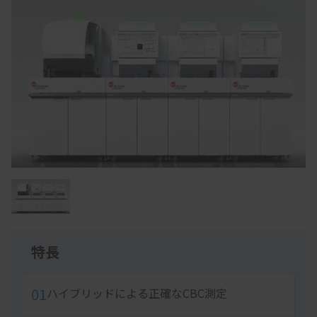
Item
1
of
1
特長
01
ハイブリッドによる正確なCBC測定