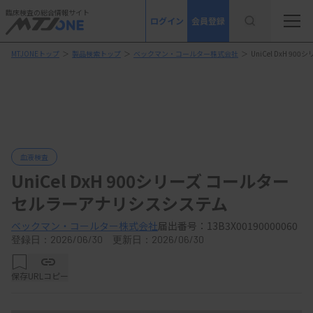
臨床検査の総合情報サイト
ログイン
会員登録
MTJONEトップ
＞
製品検索トップ
＞
ベックマン・コールター株式会社
＞
UniCel DxH 
血液検査
UniCel DxH 900シリーズ コールター
セルラーアナリシスシステム
ベックマン・コールター株式会社
届出番号：13B3X00190000060
登録日：2026/06/30 更新日：2026/06/30
保存
URLコピー