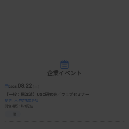
企業イベント
08.22
2026.
（土）
【一般：尿沈渣】USC研究会／ウェブセミナー
提供 : 東洋紡株式会社
開催場所 : live配信
一般