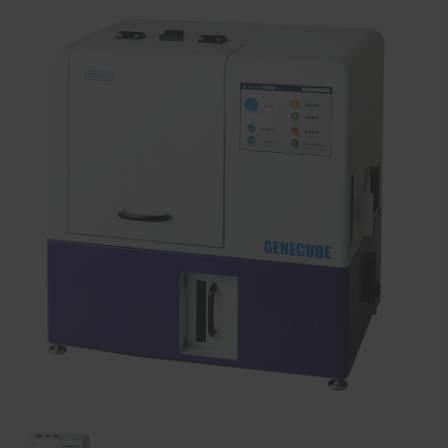
Item
1