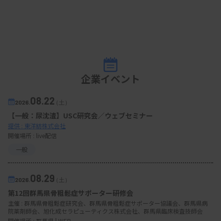
企業イベント
08.22
2026.
（土）
【一般：尿沈渣】USC研究会／ウェブセミナー
提供 : 東洋紡株式会社
開催場所 : live配信
一般
08.29
2026.
（土）
第12回群馬県骨粗鬆症サポーター研修会
主催 :
群馬県骨粗鬆症研究会、群馬県骨粗鬆症サポーター協議会、群馬県病
院薬剤師会、旭化成セラピューティクス株式会社、群馬県臨床検査技師会
開催場所 : 群馬県 | WEB