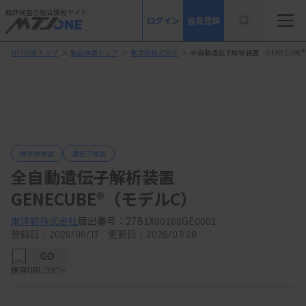
臨床検査の総合情報サイト
ログイン
会員登録
MTJONEトップ
＞
製品検索トップ
＞
東洋紡株式会社
＞
全自動遺伝子解析装置 GENECUBE
微生物検査
遺伝子検査
全自動遺伝子解析装置
GENECUBE®（モデルC）
東洋紡株式会社
届出番号：27B1X00168GE0001
登録日：2026/06/13 更新日：2026/07/28
保存
URLコピー