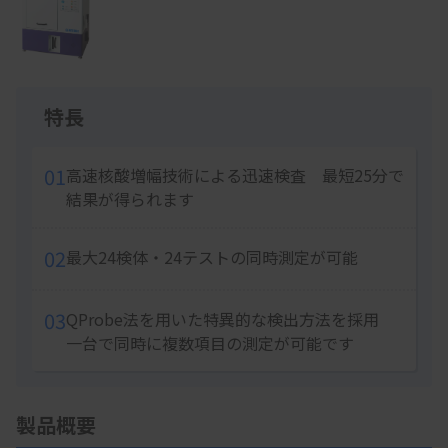
of
1
特長
01
高速核酸増幅技術による迅速検査 最短25分で
結果が得られます
02
最大24検体・24テストの同時測定が可能
03
QProbe法を用いた特異的な検出方法を採用
一台で同時に複数項目の測定が可能です
製品概要