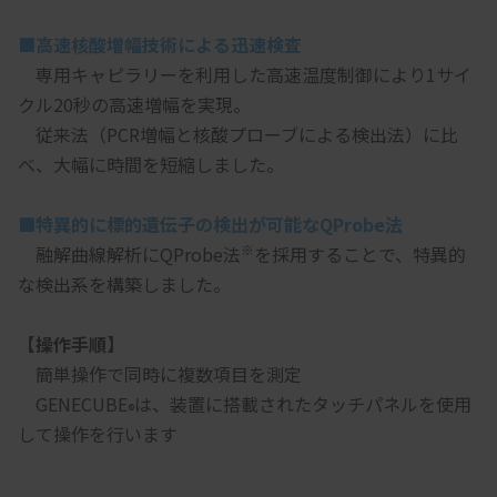
■高速核酸増幅技術による迅速検査 
　専用キャピラリーを利用した高速温度制御により1サイ
クル20秒の高速増幅を実現。
　従来法（PCR増幅と核酸プローブによる検出法）に比
べ、大幅に時間を短縮しました。
■特異的に標的遺伝子の検出が可能なQProbe法 
※
　融解曲線解析にQProbe法
を採用することで、特異的
な検出系を構築しました。
【操作手順】
　簡単操作で同時に複数項目を測定
　GENECUBE
は、装置に搭載されたタッチパネルを使用
®
して操作を行います