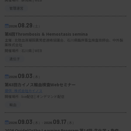
管理運営
08.29
2026.
（土）
第6回Thrombosis ＆ Hemostasis semina
主催 :
北陸血液凝固異常症連絡協議会、石川県臨床衛生検査技師会、中外製
薬株式会社
開催場所 : 石川県 | WEB
遺伝子
09.03
2026.
（木）
第63回カイノス輸血検査Webセミナー
提供 : 株式会社カイノス
開催場所 : live配信 | オンデマンド配信
輸血
09.03
09.17
2026.
（木）
-
2026.
（木）
2026 QuidelOrtho Learning Program 第14回-生化学・免疫-