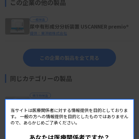
この企業の他の製品
一般検査
尿中有形成分分析装置 USCANNER premio®
提供：東洋紡株式会社
この企業の製品を全て見る
同じカテゴリーの製品
微生物検査
BD キエストラ™ ReadA
提供：ウォーターズ アドバンスト ダイアグノスティックス
当サイトは医療関係者に対する情報提供を目的としておりま
（旧 BD ダイアグノスティックス ソリューションズ）
す。
一般の方への情報提供を目的としたものではありません
ので、あらかじめご了承ください。
微生物検査
あなたは医療関係者ですか？
BD キエストラ™ IdentifA