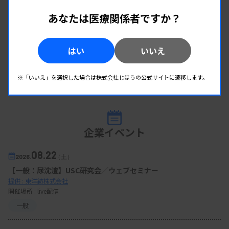
あなたは医療関係者ですか？
はい
いいえ
※「いいえ」を選択した場合は株式会社じほうの公式サイトに遷移します。
企業イベント
08.22
2026.
（土）
【一般：尿沈渣】USC研究会／ウェブセミナー
提供 : 東洋紡株式会社
開催場所 : live配信
一般