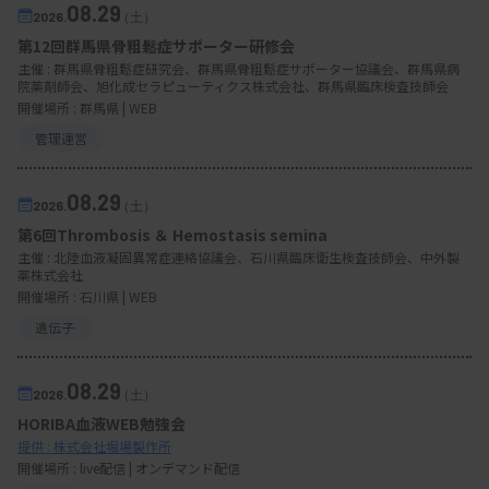
08.29
2026.
（土）
第12回群馬県骨粗鬆症サポーター研修会
主催 :
群馬県骨粗鬆症研究会、群馬県骨粗鬆症サポーター協議会、群馬県病
院薬剤師会、旭化成セラピューティクス株式会社、群馬県臨床検査技師会
開催場所 : 群馬県 | WEB
管理運営
08.29
2026.
（土）
第6回Thrombosis ＆ Hemostasis semina
主催 :
北陸血液凝固異常症連絡協議会、石川県臨床衛生検査技師会、中外製
薬株式会社
開催場所 : 石川県 | WEB
遺伝子
08.29
2026.
（土）
HORIBA血液WEB勉強会
提供 : 株式会社堀場製作所
開催場所 : live配信 | オンデマンド配信