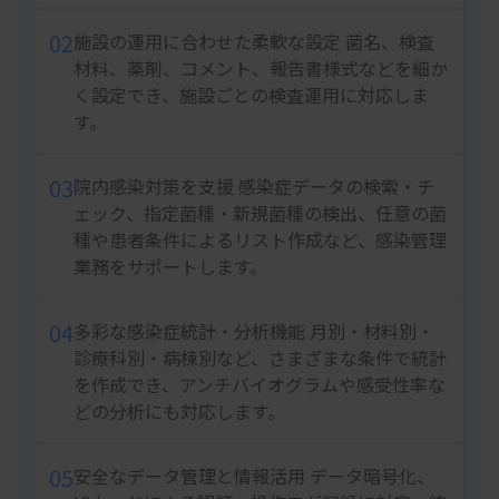
02
施設の運用に合わせた柔軟な設定 菌名、検査
材料、薬剤、コメント、報告書様式などを細か
く設定でき、施設ごとの検査運用に対応しま
す。
03
院内感染対策を支援 感染症データの検索・チ
ェック、指定菌種・新規菌種の検出、任意の菌
種や患者条件によるリスト作成など、感染管理
業務をサポートします。
04
多彩な感染症統計・分析機能 月別・材料別・
診療科別・病棟別など、さまざまな条件で統計
を作成でき、アンチバイオグラムや感受性率な
どの分析にも対応します。
05
安全なデータ管理と情報活用 データ暗号化、