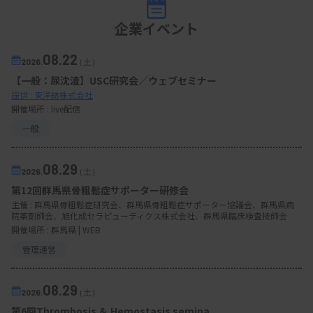
企業イベント
08.22
2026.
（土）
【一般：尿沈渣】USC研究会／ウェブセミナー
提供 : 東洋紡株式会社
開催場所 : live配信
一般
08.29
2026.
（土）
第12回群馬県骨粗鬆症サポーター研修会
主催 :
群馬県骨粗鬆症研究会、群馬県骨粗鬆症サポーター協議会、群馬県病
院薬剤師会、旭化成セラピューティクス株式会社、群馬県臨床検査技師会
開催場所 : 群馬県 | WEB
管理運営
08.29
2026.
（土）
第6回Thrombosis ＆ Hemostasis semina