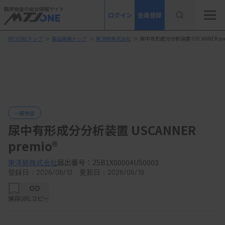
臨床検査の総合情報サイト
ログイン
会員登録
MTJONEトップ
＞
製品検索トップ
＞
東洋紡株式会社
＞
尿中有形成分分析装置 USCANNER pre
一般検査
尿中有形成分分析装置 USCANNER
premio®
東洋紡株式会社
届出番号：25B1X00004US0003
登録日：2026/06/13 更新日：2026/06/19
保存
URLコピー