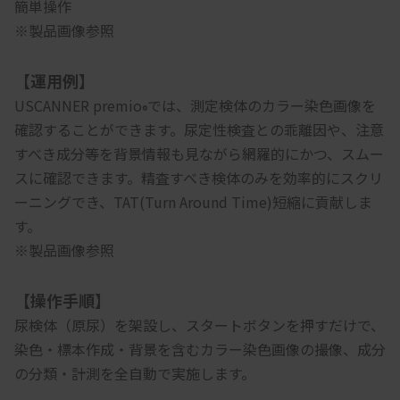
簡単操作
※製品画像参照
【運用例】
USCANNER premio
では、測定検体のカラー染色画像を
®
確認することができます。尿定性検査との乖離因や、注意
すべき成分等を背景情報も見ながら網羅的にかつ、スムー
スに確認できます。精査すべき検体のみを効率的にスクリ
ーニングでき、TAT(Turn Around Time)短縮に貢献しま
す。
※製品画像参照
【操作手順】
尿検体（原尿）を架設し、スタートボタンを押すだけで、
染色・標本作成・背景を含むカラー染色画像の撮像、成分
の分類・計測を全自動で実施します。