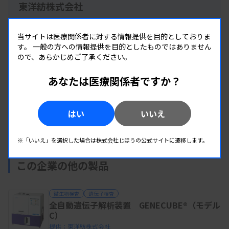
東洋紡株式会社
住所：大阪府大阪市北区梅田一丁目13番1号 大阪梅田ツイ
ンタワーズ・サウス
当サイトは医療関係者に対する情報提供を目的としておりま
す。
一般の方への情報提供を目的としたものではありません
URL：
https://www.toyobo.co.jp/products/bio/clinical/in
ので、あらかじめご了承ください。
dex.html
あなたは医療関係者ですか？
その他の掲載製品を見る
イベント情報を見る(1件)
(16製品)
はい
いいえ
お知らせを見る(0件)
※「いいえ」を選択した場合は株式会社じほうの公式サイトに遷移します。
この企業の他の製品
微生物検査
遺伝子検査
全自動遺伝子解析装置 GENECUBE®（モデル
C）
提供：東洋紡株式会社