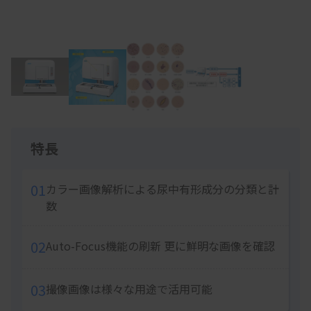
Item
1
of
4
特長
01
カラー画像解析による尿中有形成分の分類と計
数
02
Auto-Focus機能の刷新 更に鮮明な画像を確認
03
撮像画像は様々な用途で活用可能