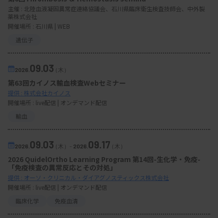
主催 :
北陸血液凝固異常症連絡協議会、石川県臨床衛生検査技師会、中外製
薬株式会社
開催場所 : 石川県 | WEB
遺伝子
09.03
2026.
（木）
第63回カイノス輸血検査Webセミナー
提供 : 株式会社カイノス
開催場所 : live配信 | オンデマンド配信
輸血
09.03
09.17
2026.
（木）
-
2026.
（木）
2026 QuidelOrtho Learning Program 第14回-生化学・免疫-
「免疫検査の異常反応とその対処」
提供 : オーソ・クリニカル・ダイアグノスティックス株式会社
開催場所 : live配信 | オンデマンド配信
臨床化学
免疫血清