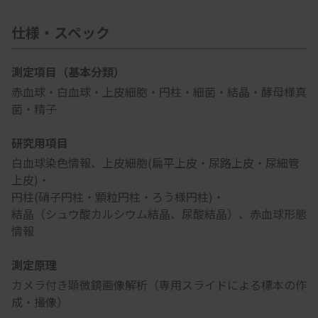
仕様・スペック
測定項目（基本分類）
赤血球・白血球・上皮細胞・円柱・細菌・結晶・酵母様真
菌・精子
研究用項目
白血球染色情報、上皮細胞(扁平上皮・尿路上皮・尿細管
上皮)・
円柱(硝子円柱・顆粒円柱・ろう様円柱)・
結晶（シュウ酸カルシウム結晶、尿酸結晶）、赤血球形態
情報
測定原理
カメラ付き顕微鏡画像解析（専用スライドによる標本の作
成・撮像）