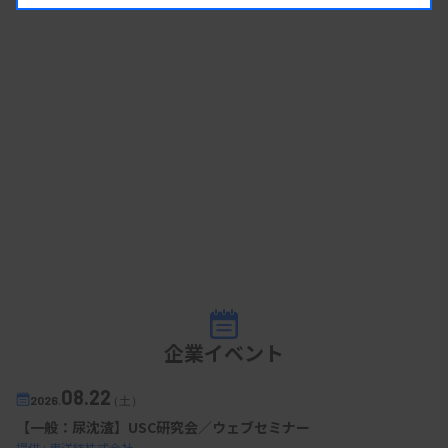
企業イベント
08.22
2026.
（土）
【一般：尿沈渣】USC研究会／ウェブセミナー
提供 : 東洋紡株式会社