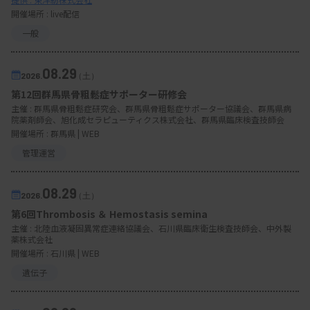
開催場所 : live配信
一般
08.29
2026.
（土）
第12回群馬県骨粗鬆症サポーター研修会
主催 :
群馬県骨粗鬆症研究会、群馬県骨粗鬆症サポーター協議会、群馬県病
院薬剤師会、旭化成セラピューティクス株式会社、群馬県臨床検査技師会
開催場所 : 群馬県 | WEB
管理運営
08.29
2026.
（土）
第6回Thrombosis ＆ Hemostasis semina
主催 :
北陸血液凝固異常症連絡協議会、石川県臨床衛生検査技師会、中外製
薬株式会社
開催場所 : 石川県 | WEB
遺伝子