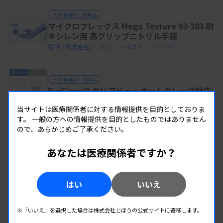
その他器材・消耗品
マイクロフレックス Mega Texture 93-283 耐
キシレン用 高グリップニトリル手袋
提供：株式会社アンセル・ヘルスケア・ジャパン
その他器材・消耗品
BioClean™ クリアビューオートクレーブ対応
ゴーグル BCAH
当サイトは医療関係者に対する情報提供を目的としておりま
提供：株式会社アンセル・ヘルスケア・ジャパン
す。
一般の方への情報提供を目的としたものではありません
ので、あらかじめご了承ください。
その他器材・消耗品
あなたは医療関係者ですか？
VACUETTE®血液分注ユニット
提供：株式会社グライナージャパン
はい
いいえ
同じカテゴリーの製品を全て見る
※「いいえ」を選択した場合は株式会社じほうの公式サイトに遷移します。