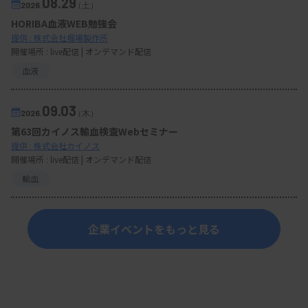
08.29
2026.
（土）
HORIBA血液WEB勉強会
提供 : 株式会社堀場製作所
開催場所 : live配信 | オンデマンド配信
血液
09.03
2026.
（木）
第63回カイノス輸血検査Webセミナー
提供 : 株式会社カイノス
開催場所 : live配信 | オンデマンド配信
輸血
企業イベントをもっと見る