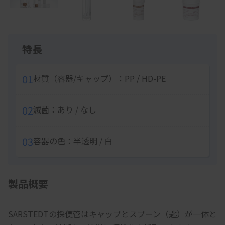
5
Item
1
特長
of
5
01
材質（容器/キャップ）：PP / HD-PE
02
滅菌：あり / なし
03
容器の色：半透明 / 白
製品概要
SARSTEDTの採便管はキャップとスプーン（匙）が一体と