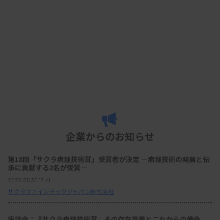
企業からのお知らせ
第18回「サクラ病理技術賞」受賞者が決定 ―病理技術の発展と伝
承に貢献する2名が受賞―
2026.06.30 17:41
サクラファインテックジャパン株式会社
座談会：『サクラ病理技術賞』その存在意義とこれからの使命