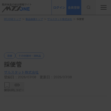
臨床検査の総合情報サイト
ログイン
会員登録
MTJONEトップ
＞
製品検索トップ
＞
ザルスタット株式会社
＞
採便管
容器
その他器材・消耗品
採便管
ザルスタット株式会社
登録日：2026/07/08 更新日：2026/07/08
保存
URLコピー