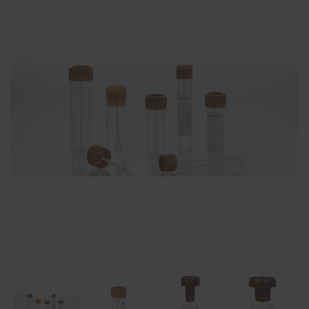
Item
1
of