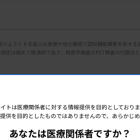
を受けようとする成人の患者や他の要因で認知機能障害を有する
ーの測定は極めて経済的であり、核医学検査のPET検査の代替法
という特性があり、特にアミロイドβフラグメントに顕著に見
分析時に20％のロスが生じることが明らかになっています。そ
でした。
サイトは医療関係者に対する情報提供を目的としておりま
ーブが開発されました。ザルスタットのCSFチューブが持つ吸
提供を目的としたものではありませんので、あらかじ
ことができる数少ない製品です。これにより、優れた分析結果
あなたは医療関係者ですか？