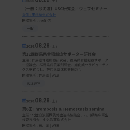
2026.
（土）
【一般：尿沈渣】USC研究会／ウェブセミナー
提供 : 東洋紡株式会社
開催場所 : live配信
一般
08.29
2026.
（土）
第12回群馬県骨粗鬆症サポーター研修会
主催 :
群馬県骨粗鬆症研究会、群馬県骨粗鬆症サポータ
ー協議会、群馬県病院薬剤師会、旭化成セラピューティ
クス株式会社、群馬県臨床検査技師会
開催場所 : 群馬県 | WEB
管理運営
08.29
2026.
（土）
第6回Thrombosis ＆ Hemostasis semina
主催 :
北陸血液凝固異常症連絡協議会、石川県臨床衛生
検査技師会、中外製薬株式会社
開催場所 : 石川県 | WEB