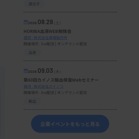
遺伝子
08.29
2026.
（土）
HORIBA血液WEB勉強会
提供 : 株式会社堀場製作所
開催場所 : live配信 | オンデマンド配信
血液
09.03
2026.
（木）
第63回カイノス輸血検査Webセミナー
提供 : 株式会社カイノス
開催場所 : live配信 | オンデマンド配信
輸血
企業イベントをもっと見る