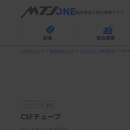
臨床検査の総合情報サイト
記事
製品検索
MTJONEトップ
＞
製品検索トップ
＞
ザルスタット株式会社
＞
CSF
チューブ
容器
CSFチューブ
ザルスタット株式会社