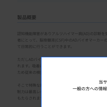
製品概要
認知機能障害がありアルツハイマー病(AD)の診断
者にとって、脳脊髄液(CSF)中のADバイオマーカ
て日常的に行うことができます。
ただしADバイオマーカーには物質の表面に吸着する
れます。吸着はすばやく起こり、たった5分後でさえ
ため従来の検査用品では正確に測定することは困難
当
そこで特殊な原料を使用した新しいCSF検体用チュ
一般の方への情報
制力は最高レベルで、この極めて貴重な検体を扱う
もたらされます。