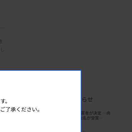
患
とし
ら
の
企業からのお知らせ
す。
着抑
めご了承ください。
が
第18回「サクラ病理技術賞」受賞者が決定 ―病
理技術の発展と伝承に貢献する2名が受賞―
2026.06.30 17:41