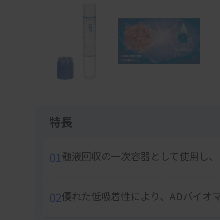
1
of
2
特長
01
髄液回収の一次容器として使用し、
02
優れた低吸着性により、ADバイオ