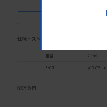
仕様・スペック
仕様・スペック
容量
2.5ml
サイズ
φ13x75m
関連資料