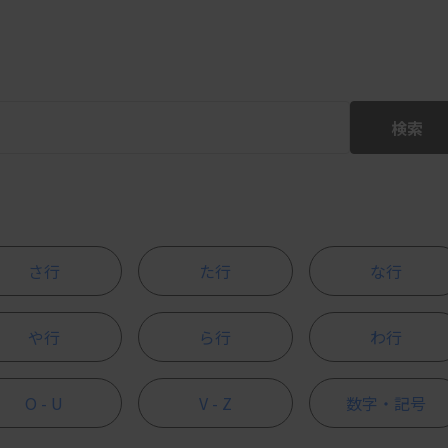
検索
さ行
た行
な行
や行
ら行
わ行
O - U
V - Z
数字・記号