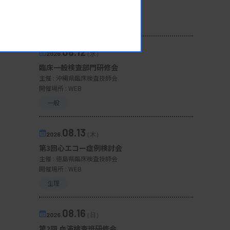
開催場所 : 広島県
管理運営
08.12
2026.
（水）
臨床一般検査部門研修会
主催 :
沖縄県臨床検査技師会
開催場所 : WEB
一般
08.13
2026.
（木）
第3回心エコー症例検討会
主催 :
徳島県臨床検査技師会
開催場所 : WEB
生理
08.16
2026.
（日）
第2回 血液検査班研修会