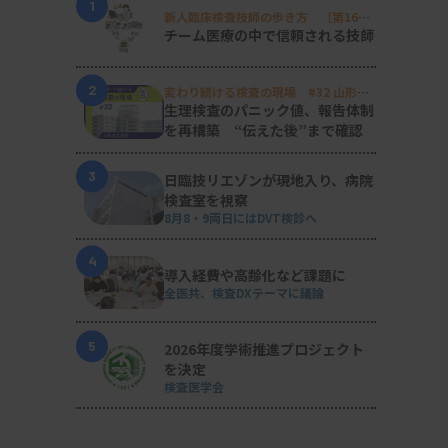
1
新人臨床検査技師の歩き方 ［第16
回］
チーム医療の中で信頼される技師
2
変わり続ける検査の現場 #32 山形済
生病院
生理検査のパニック値、報告体制
を再構築 “伝えた後”まで確認
3
日臨技リエゾンが現地入り、病院
検査室を視察
8月8・9両日にはDVT検診へ
4
導入経費や高齢化など課題に
全医共、検査DXテーマに議論
5
2026年度学術推進プロジェクト
を決定
検査医学会