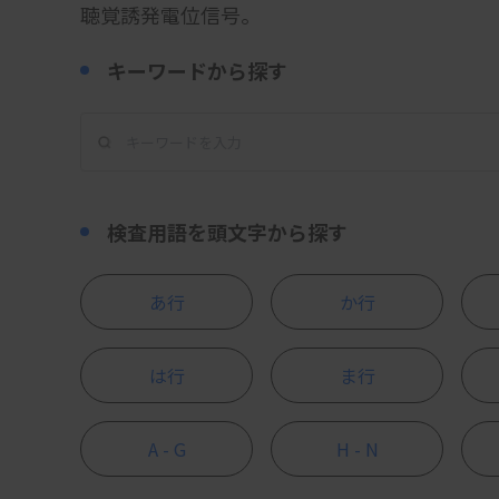
聴覚誘発電位信号。
キーワードから探す
検査用語を頭文字から探す
あ行
か行
は行
ま行
A - G
H - N