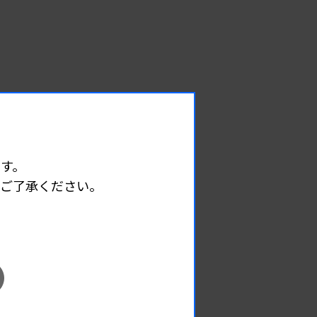
す。
めご了承ください。
EVENT
イベント情報
08.09
2026.
（日）
東部地区 広島県精度管理報告会
主催 :
広島県臨床検査技師会