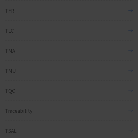
TFR
→
TLC
→
TMA
→
TMU
→
TQC
→
Traceability
→
TSAL
→