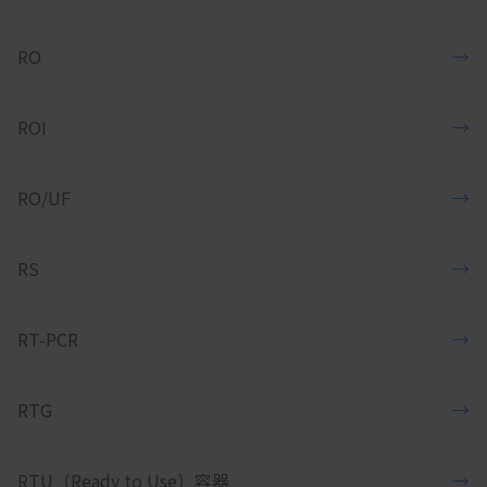
RO
→
ROI
→
RO/UF
→
RS
→
RT-PCR
→
RTG
→
RTU（Ready to Use）容器
→