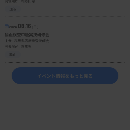
開催場所 : 和歌山県
血液
08.16
2026.
（日）
輸血検査中級実技研修会
主催 :
群馬県臨床検査技師会
開催場所 : 群馬県
輸血
イベント情報をもっと見る