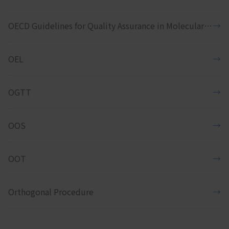
OECD Guidelines for Quality Assurance in Molecular Genetic Testing
→
OEL
→
OGTT
→
OOS
→
OOT
→
Orthogonal Procedure
→