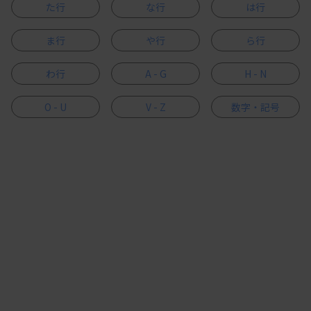
た行
な行
は行
ま行
や行
ら行
わ行
A - G
H - N
O - U
V - Z
数字・記号