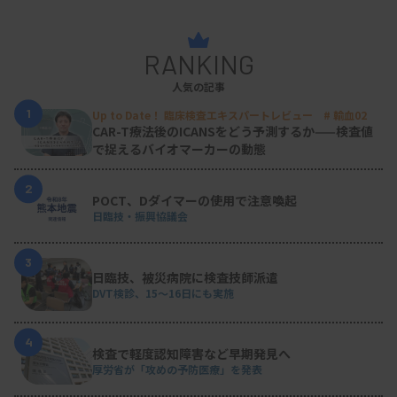
RANKING
人気の記事
1
Up to Date！ 臨床検査エキスパートレビュー # 輸血02
CAR-T療法後のICANSをどう予測するか——検査値
で捉えるバイオマーカーの動態
2
POCT、Dダイマーの使用で注意喚起
日臨技・振興協議会
3
日臨技、被災病院に検査技師派遣
DVT検診、15～16日にも実施
4
検査で軽度認知障害など早期発見へ
厚労省が「攻めの予防医療」を発表