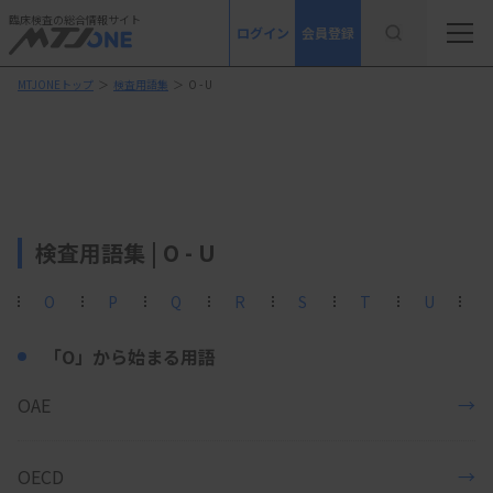
臨床検査の総合情報サイト
ログイン
会員登録
MTJONEトップ
＞
検査用語集
＞
O - U
検査用語集 | O - U
O
P
Q
R
S
T
U
「O」から始まる用語
OAE
→
OECD
→