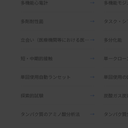
多機能心電計
→
多機能モジ
多剤耐性菌
→
タスク・シ
立会い（医療機関等における医療機器の立会い）
→
多分化能
短・中期的接触
→
単一クロー
単回使用自動ランセット
→
単回使用の
探索的試験
→
炭酸ガス炭
タンパク質のアミノ酸分析法
→
タンパク質