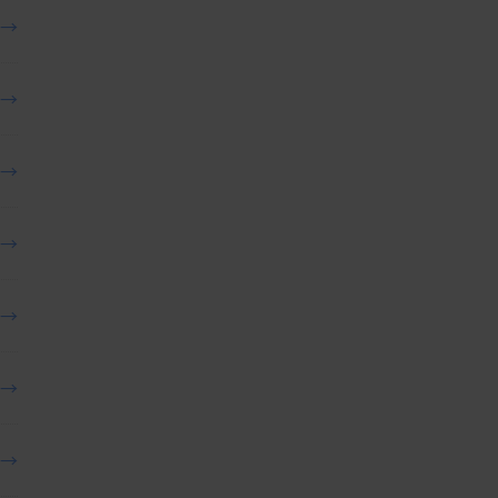
→
→
→
→
→
→
→