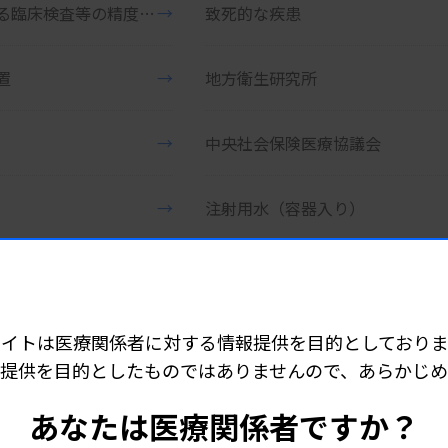
治験における臨床検査等の精度管理に関する基本的考え方
→
致死的な疾患
置
→
地方衛生研究所
→
中央社会保険医療協議会
→
注射用水（容器入り）
→
超音波画像診断装置／汎用超音波画像診断装置
度測定装置
→
超音波式角膜厚さ・眼軸長測定装置
サイトは医療関係者に対する情報提供を目的としておりま
提供を目的としたものではありませんので、あらかじ
装置付心電計
→
超音波頭部用画像診断装置
あなたは医療関係者ですか？