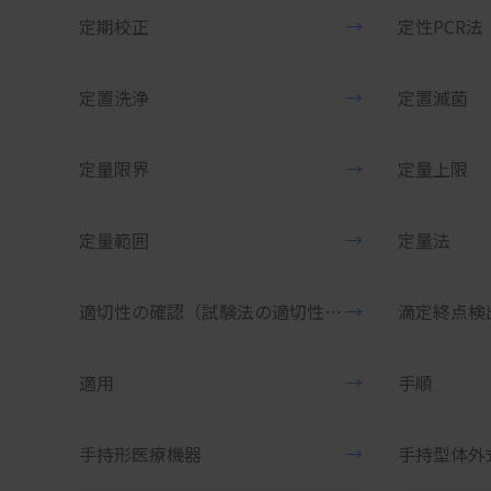
定期校正
→
定性PCR法
定置洗浄
→
定置滅菌
定量限界
→
定量上限
定量範囲
→
定量法
適切性の確認（試験法の適切性の確認）
→
滴定終点検
適用
→
手順
手持形医療機器
→