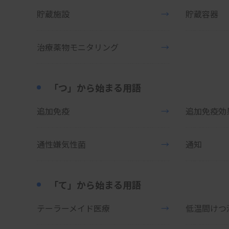
貯蔵施設
→
貯蔵容器
治療薬物モニタリング
→
「つ」から始まる用語
追加免疫
→
追加免疫効
通性嫌気性菌
→
通知
「て」から始まる用語
テーラーメイド医療
→
低温間けつ