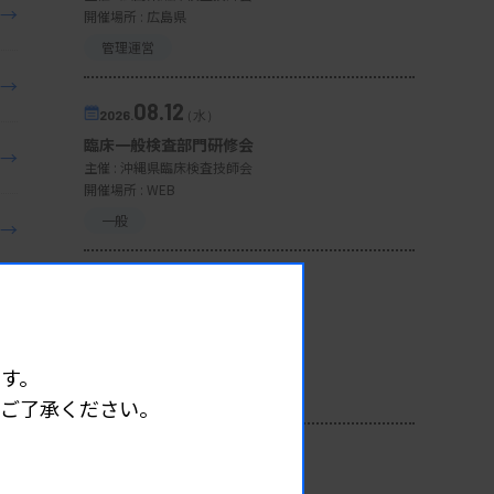
→
開催場所 : 広島県
管理運営
→
08.12
2026.
（水）
臨床一般検査部門研修会
→
主催 :
沖縄県臨床検査技師会
開催場所 : WEB
一般
→
08.13
2026.
（木）
→
第3回心エコー症例検討会
主催 :
徳島県臨床検査技師会
開催場所 : WEB
→
す。
生理
めご了承ください。
→
08.16
2026.
（日）
第2回 血液検査班研修会