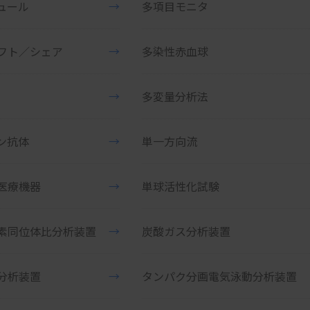
ュール
→
多項目モニタ
フト／シェア
→
多染性赤血球
→
多変量分析法
ン抗体
→
単一方向流
医療機器
→
単球活性化試験
素同位体比分析装置
→
炭酸ガス分析装置
分析装置
→
タンパク分画電気泳動分析装置