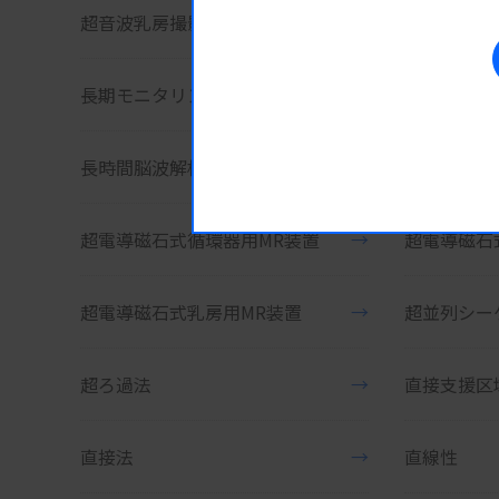
超音波乳房撮影装置
→
聴覚誘発反
長期モニタリングスパイロメータ
→
長時間心電
長時間脳波解析装置
→
長時間脳波
超電導磁石式循環器用MR装置
→
超電導磁石
超電導磁石式乳房用MR装置
→
超並列シー
超ろ過法
→
直接支援区
直接法
→
直線性