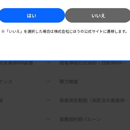
応刺激装置
→
長期的接触
はい
いいえ
記録モジュール
→
長時間心電用データレコーダ
※「いいえ」を選択した場合は株式会社じほうの公式サイトに遷移します。
用データレコーダ
→
超純水
式全身用MR装置
→
超電導磁石式頭部・四肢用MR装置
ケンス
→
聴力検査
域
→
直接測定範囲（測定法の直接測定範囲）
→
直腸括約筋バルーン