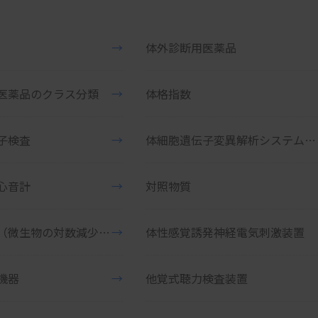
→
体外診断用医薬品
医薬品のクラス分類
→
体格指数
子検査
→
体細胞遺伝子変異解析システム（抗悪性腫瘍薬適応判定用）
心音計
→
対照物質
対数減少量（微生物の対数減少量）
→
体性感覚誘発神経電気刺激装置
機器
→
他覚式聴力検査装置