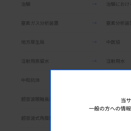
治験
→
窒素ガス分析装置
→
窒素分析装
地方厚生局
→
中医協
注射用蒸留水
→
注射用水
中和抗体
→
超遠心機
超音波眼軸長測定装置
→
超音波骨密
当
一般の方への情報
超音波式角膜厚さ計
→
超音波診断