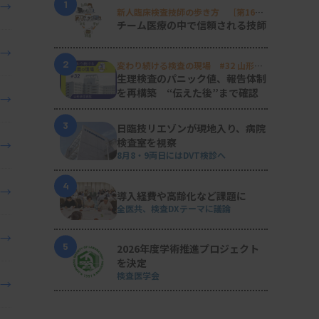
1
→
新人臨床検査技師の歩き方 ［第16
回］
チーム医療の中で信頼される技師
→
2
変わり続ける検査の現場 #32 山形済
生病院
生理検査のパニック値、報告体制
を再構築 “伝えた後”まで確認
→
3
日臨技リエゾンが現地入り、病院
検査室を視察
→
8月8・9両日にはDVT検診へ
4
→
導入経費や高齢化など課題に
全医共、検査DXテーマに議論
→
5
2026年度学術推進プロジェクト
を決定
検査医学会
→