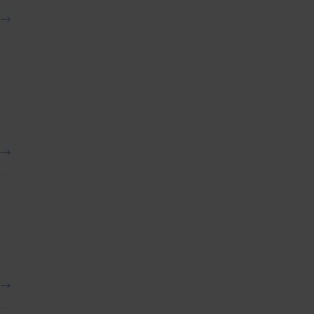
→
→
→