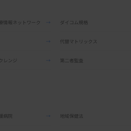
療情報ネットワーク
→
ダイコム規格
→
代替マトリックス
クレンジ
→
第二者監査
援病院
→
地域保健法