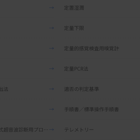
→
定置湿潤
→
定量下限
→
定量的感覚検査用嗅覚計
→
定量PCR法
出法
→
適否の判定基準
→
手順書／標準操作手順書
手持型体外式超音波診断用プローブ
→
テレメトリー