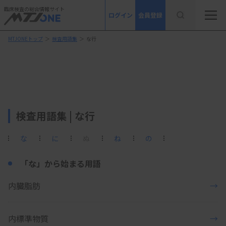
臨床検査の総合情報サイト
ログイン
会員登録
MTJONEトップ
＞
検査用語集
＞
な行
検査用語集 | な行
な
に
ぬ
ね
の
「な」から始まる用語
内臓脂肪
→
内標準物質
→