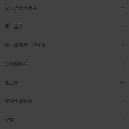
尿沈渣分析装置
→
尿比重計
→
尿・糞便等一般検査
→
二類感染症
→
妊産婦
→
認証標準物質
→
認定
→