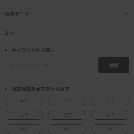
脳波モニタ
→
能力
→
キーワードから探す
検索
検査用語を頭文字から探す
あ行
か行
さ行
た行
な行
は行
ま行
や行
ら行