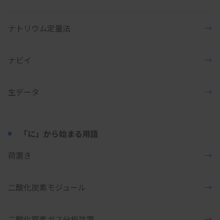
ナトリウム定量法
→
ナビイ
→
生データ
→
「に」から始まる用語
荷置き
→
二酸化炭素モジュール
→
二酸化窒素ガス分析装置
→