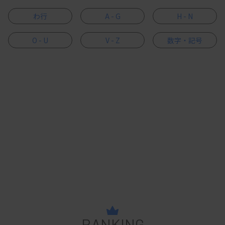
わ行
A - G
H - N
O - U
V - Z
数字・記号
RANKING