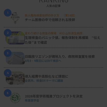
人気の記事
1
新人臨床検査技師の歩き方 ［第16回］
チーム医療の中で信頼される技師
2
変わり続ける検査の現場 #32 山形済生病院
生理検査のパニック値、報告体制を再構築 “伝え
た後”まで確認
3
日臨技リエゾンが現地入り、病院検査室を視察
8月8・9両日にはDVT検診へ
4
導入経費や高齢化など課題に
全医共、検査DXテーマに議論
5
2026年度学術推進プロジェクトを決定
検査医学会