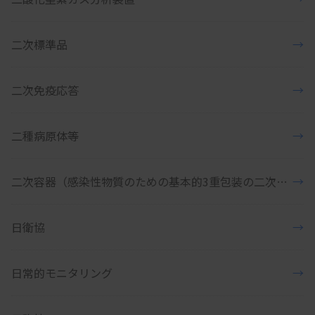
二次標準品
→
二次免疫応答
→
二種病原体等
→
二次容器（感染性物質のための基本的3重包装の二次容器）
→
日衛協
→
日常的モニタリング
→