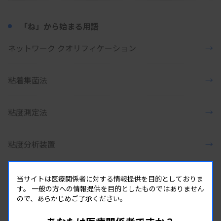
「ね」から始まる用語
ネットワーク クオリフィケーション
→
粘着集菌法
→
粘度測定法
→
粘度分析装置
→
当サイトは医療関係者に対する情報提供を目的としておりま
「の」から始まる用語
す。
一般の方への情報提供を目的としたものではありません
ので、あらかじめご了承ください。
能動医療機器／能動型医療機器
→