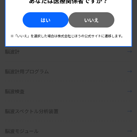
あなたは医療関係者ですか？
能動型診断機器
→
はい
いいえ
脳波
→
※「いいえ」を選択した場合は株式会社じほうの公式サイトに遷移します。
脳波計
→
脳波計用プログラム
→
脳波検査
→
脳波スペクトル分析装置
→
脳波モジュール
→