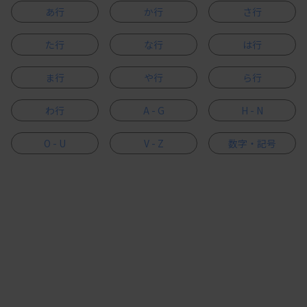
あ行
か行
さ行
た行
な行
は行
ま行
や行
ら行
わ行
A - G
H - N
O - U
V - Z
数字・記号