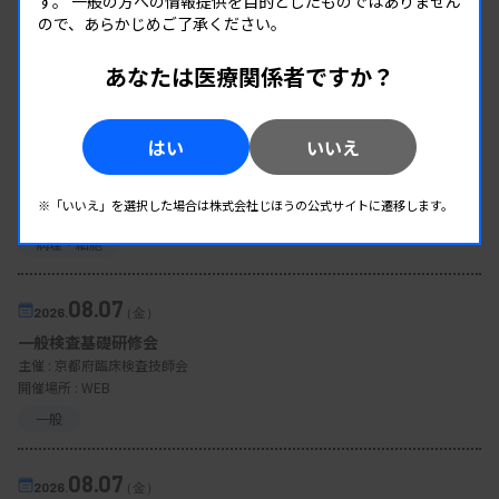
す。
一般の方への情報提供を目的としたものではありません
ので、あらかじめご了承ください。
EVENT
あなたは医療関係者ですか？
イベント情報
08.07
2026.
（金）
はい
いいえ
細胞診定期講習会 第7回 リンパ節細胞診
主催 :
大阪府臨床検査技師会
※「いいえ」を選択した場合は株式会社じほうの公式サイトに遷移します。
開催場所 : WEB
病理・細胞
08.07
2026.
（金）
一般検査基礎研修会
主催 :
京都府臨床検査技師会
開催場所 : WEB
一般
08.07
2026.
（金）