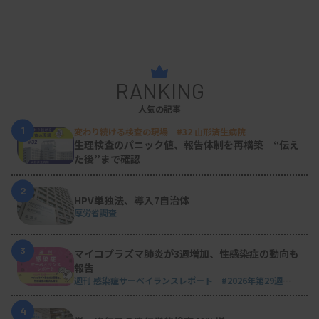
RANKING
人気の記事
1
変わり続ける検査の現場 #32 山形済生病院
生理検査のパニック値、報告体制を再構築 “伝え
た後”まで確認
2
HPV単独法、導入7自治体
厚労省調査
3
マイコプラズマ肺炎が3週増加、性感染症の動向も
報告
週刊 感染症サーベイランスレポート #2026年第29週
（2026.7.13 - 7.19）
4