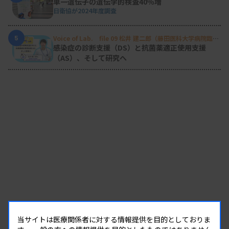
単一遺伝子の遺伝学的検査40％増
日衛協が2024年度調査
5
Voice of Lab. file 09 松井 建二郎（藤田医科大学病院臨床
検査部微生物遺伝子検査室
）
感染症の診断支援（DS）と抗菌薬適正使用支援
（AS）、そして研究へ
当サイトは医療関係者に対する情報提供を目的としておりま