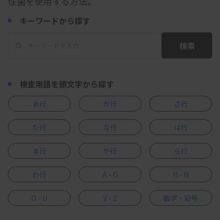
性菌を使用する方法。
キーワードから探す
検索
検査用語を頭文字から探す
あ行
か行
さ行
た行
な行
は行
ま行
や行
ら行
わ行
A - G
H - N
O - U
V - Z
数字・記号