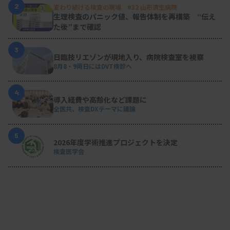
2
変わり続ける検査の現場 #32 山形済生病院
生理検査のパニック値、報告体制を再構築 “伝え
た後”まで確認
3
日臨技リエゾンが現地入り、病院検査室を視察
8月8・9両日にはDVT検診へ
4
導入経費や高齢化など課題に
全医共、検査DXテーマに議論
5
2026年度学術推進プロジェクトを決定
検査医学会