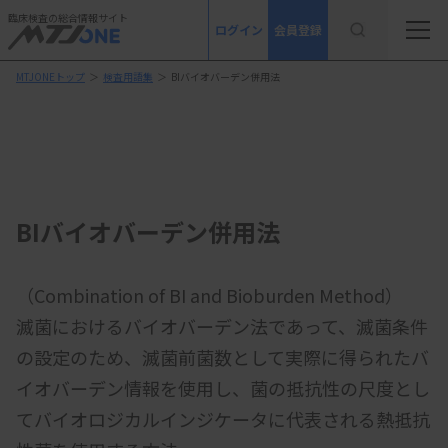
臨床検査の総合情報サイト
ログイン
会員登録
MTJONEトップ
＞
検査用語集
＞
BIバイオバーデン併用法
BIバイオバーデン併用法
（Combination of BI and Bioburden Method）
滅菌におけるバイオバーデン法であって、滅菌条件
の設定のため、滅菌前菌数として実際に得られたバ
イオバーデン情報を使用し、菌の抵抗性の尺度とし
てバイオロジカルインジケータに代表される熱抵抗