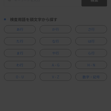
検査用語を頭文字から探す
あ行
か行
さ行
た行
な行
は行
ま行
や行
ら行
わ行
A - G
H - N
O - U
V - Z
数字・記号