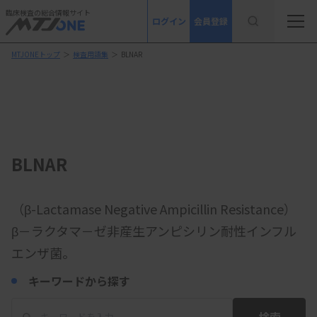
臨床検査の総合情報サイト
ログイン
会員登録
MTJONEトップ
＞
検査用語集
＞
BLNAR
BLNAR
（β-Lactamase Negative Ampicillin Resistance）
β－ラクタマ－ゼ非産生アンピシリン耐性インフル
エンザ菌。
キーワードから探す
検索