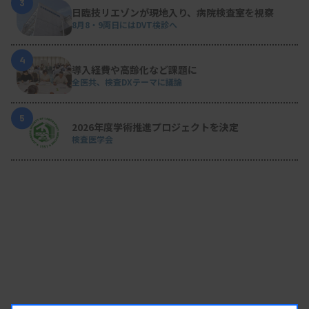
3
日臨技リエゾンが現地入り、病院検査室を視察
8月8・9両日にはDVT検診へ
4
導入経費や高齢化など課題に
全医共、検査DXテーマに議論
5
2026年度学術推進プロジェクトを決定
検査医学会