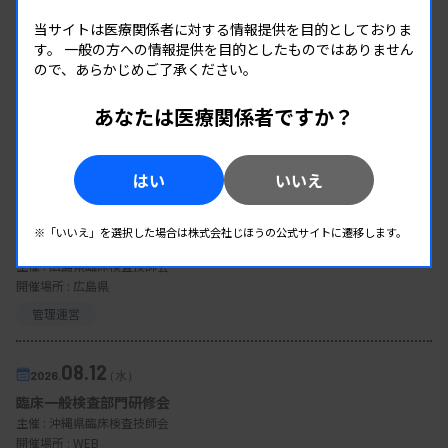
当サイトは医療関係者に対する情報提供を目的としておりま
す。
一般の方への情報提供を目的としたものではありません
ので、あらかじめご了承ください。
あなたは医療関係者ですか？
EVENT
はい
いいえ
イベント情報
08.09
2026.
（日）
※「いいえ」を選択した場合は株式会社じほうの公式サイトに遷移します。
東部地区 広島県精度管理報告会
主催 :
広島県臨床検査技師会
開催場所 : 広島県
管理運営
08.12
2026.
（水）
臨床一般検査部門研修会
主催 :
沖縄県臨床検査技師会
開催場所 : WEB