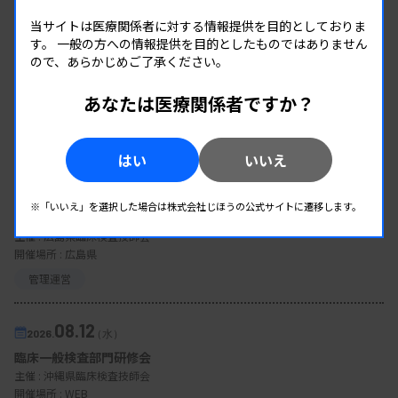
当サイトは医療関係者に対する情報提供を目的としておりま
す。
一般の方への情報提供を目的としたものではありません
ので、あらかじめご了承ください。
あなたは医療関係者ですか？
EVENT
はい
いいえ
イベント情報
08.09
2026.
（日）
※「いいえ」を選択した場合は株式会社じほうの公式サイトに遷移します。
東部地区 広島県精度管理報告会
主催 :
広島県臨床検査技師会
開催場所 : 広島県
管理運営
08.12
2026.
（水）
臨床一般検査部門研修会
主催 :
沖縄県臨床検査技師会
開催場所 : WEB