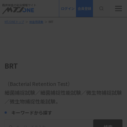
臨床検査の総合情報サイト
ログイン
会員登録
MTJONEトップ
＞
検査用語集
＞
BRT
BRT
（Bacterial Retention Test）
細菌捕捉試験／細菌捕捉性能試験／微生物捕捉試験
／微生物捕捉性能試験。
キーワードから探す
検索