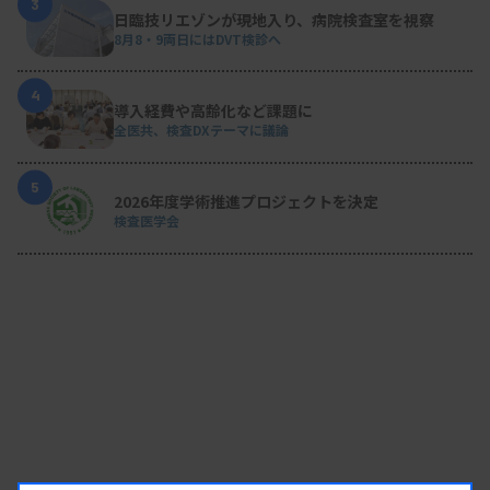
3
日臨技リエゾンが現地入り、病院検査室を視察
8月8・9両日にはDVT検診へ
4
導入経費や高齢化など課題に
全医共、検査DXテーマに議論
5
2026年度学術推進プロジェクトを決定
検査医学会