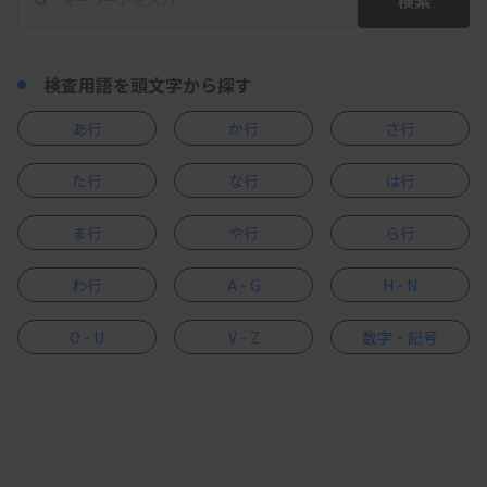
検査用語を頭文字から探す
あ行
か行
さ行
た行
な行
は行
ま行
や行
ら行
わ行
A - G
H - N
O - U
V - Z
数字・記号