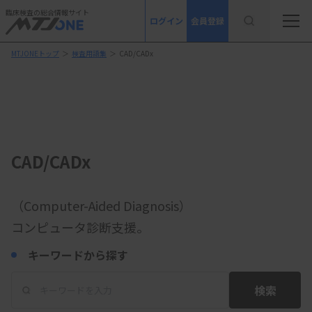
臨床検査の総合情報サイト
ログイン
会員登録
MTJONEトップ
＞
検査用語集
＞
CAD/CADx
CAD/CADx
（Computer-Aided Diagnosis）
コンピュータ診断支援。
キーワードから探す
検索