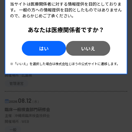
当サイトは医療関係者に対する情報提供を目的としておりま
す。
一般の方への情報提供を目的としたものではありません
ので、あらかじめご了承ください。
あなたは医療関係者ですか？
EVENT
イベント情報
はい
いいえ
08.09
2026.
（日）
東部地区 広島県精度管理報告会
※「いいえ」を選択した場合は株式会社じほうの公式サイトに遷移します。
主催 :
広島県臨床検査技師会
開催場所 : 広島県
管理運営
08.12
2026.
（水）
臨床一般検査部門研修会
主催 :
沖縄県臨床検査技師会
開催場所 : WEB
一般