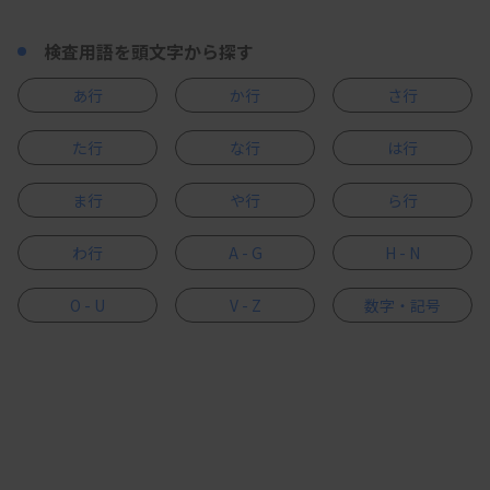
検査用語を頭文字から探す
あ行
か行
さ行
た行
な行
は行
ま行
や行
ら行
わ行
A - G
H - N
O - U
V - Z
数字・記号