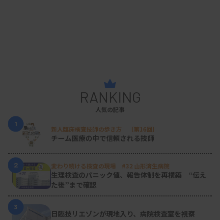
RANKING
人気の記事
1
新人臨床検査技師の歩き方 ［第16回］
チーム医療の中で信頼される技師
2
変わり続ける検査の現場 #32 山形済生病院
生理検査のパニック値、報告体制を再構築 “伝え
た後”まで確認
3
日臨技リエゾンが現地入り、病院検査室を視察