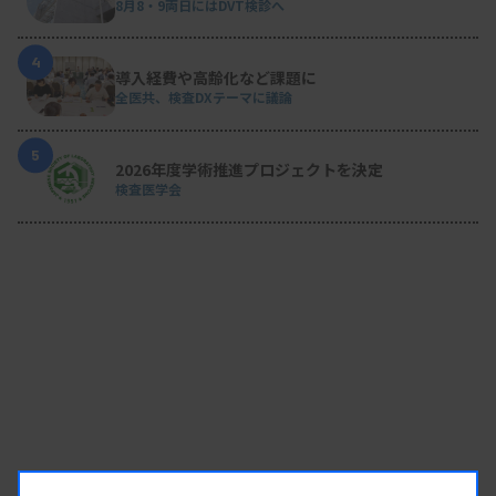
8月8・9両日にはDVT検診へ
4
導入経費や高齢化など課題に
全医共、検査DXテーマに議論
5
2026年度学術推進プロジェクトを決定
検査医学会