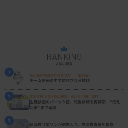
RANKING
人気の記事
1
新人臨床検査技師の歩き方 ［第16回］
チーム医療の中で信頼される技師
2
変わり続ける検査の現場 #32 山形済生病院
生理検査のパニック値、報告体制を再構築 “伝え
た後”まで確認
3
日臨技リエゾンが現地入り、病院検査室を視察