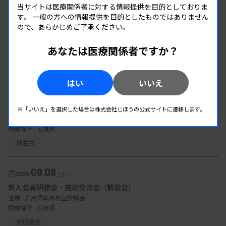
当サイトは医療関係者に対する情報提供を目的としておりま
す。
一般の方への情報提供を目的としたものではありません
ので、あらかじめご了承ください。
あなたは医療関係者ですか？
EVENT
イベント情報
はい
いいえ
08.08
2026.
（土）
宮臨技微生物部門研修会
※「いいえ」を選択した場合は株式会社じほうの公式サイトに遷移します。
主催 :
宮城県臨床検査技師会
開催場所 : 宮城県
微生物
08.08
2026.
（土）
新入会員研修会・施設交流会（歓迎会）
主催 :
兵庫県臨床検査技師会
開催場所 : 兵庫県
管理運営