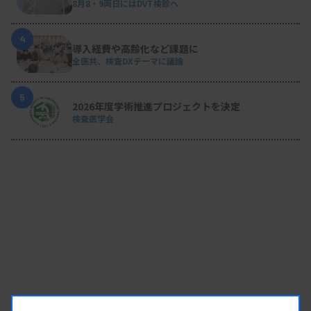
8月8・9両日にはDVT検診へ
4
導入経費や高齢化など課題に
全医共、検査DXテーマに議論
5
2026年度学術推進プロジェクトを決定
検査医学会