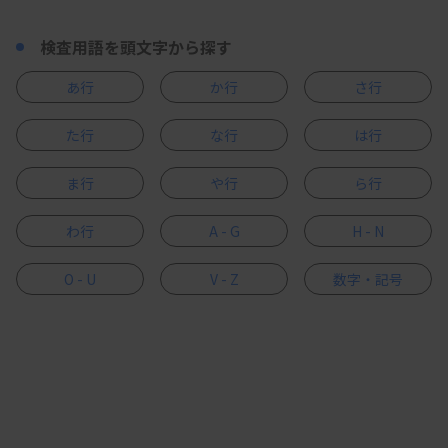
検査用語を頭文字から探す
あ行
か行
さ行
た行
な行
は行
ま行
や行
ら行
わ行
A - G
H - N
O - U
V - Z
数字・記号