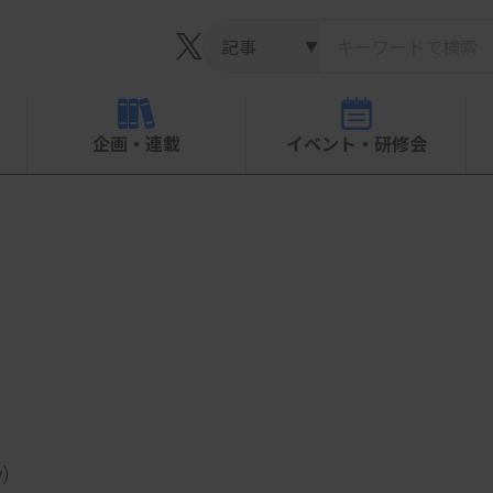
▼
企画・連載
イベント・研修会
y）