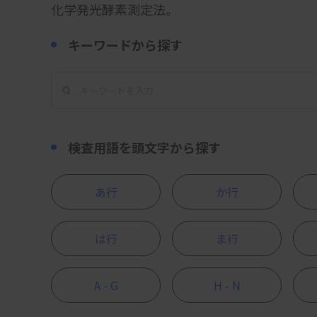
化学発光酵素測定法。
キーワードから探す
検査用語を頭文字から探す
あ行
か行
は行
ま行
A - G
H - N