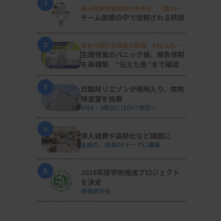
1
新人臨床検査技師の歩き方 ［第16
回］
チーム医療の中で信頼される技師
2
変わり続ける検査の現場 #32 山形済
生病院
生理検査のパニック値、報告体制
を再構築 “伝えた後”まで確認
3
日臨技リエゾンが現地入り、病院
検査室を視察
8月8・9両日にはDVT検診へ
4
導入経費や高齢化など課題に
全医共、検査DXテーマに議論
5
2026年度学術推進プロジェクト
を決定
検査医学会