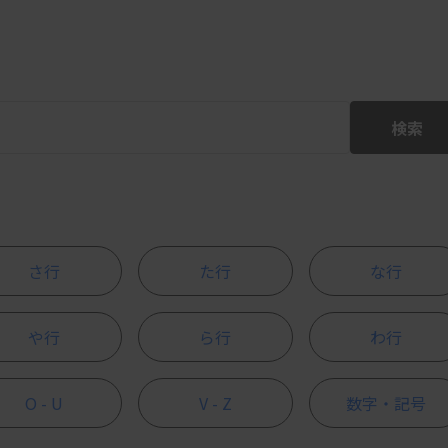
検索
さ行
た行
な行
や行
ら行
わ行
O - U
V - Z
数字・記号