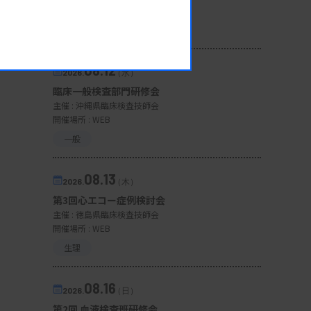
開催場所 : 広島県
管理運営
08.12
2026.
（水）
臨床一般検査部門研修会
主催 :
沖縄県臨床検査技師会
開催場所 : WEB
一般
08.13
2026.
（木）
第3回心エコー症例検討会
主催 :
徳島県臨床検査技師会
開催場所 : WEB
生理
08.16
2026.
（日）
第2回 血液検査班研修会