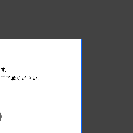
す。
めご了承ください。
EVENT
イベント情報
08.09
2026.
（日）
東部地区 広島県精度管理報告会
主催 :
広島県臨床検査技師会