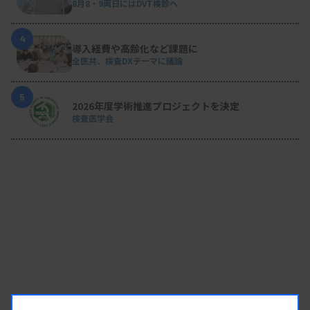
8月8・9両日にはDVT検診へ
4
導入経費や高齢化など課題に
全医共、検査DXテーマに議論
5
2026年度学術推進プロジェクトを決定
検査医学会