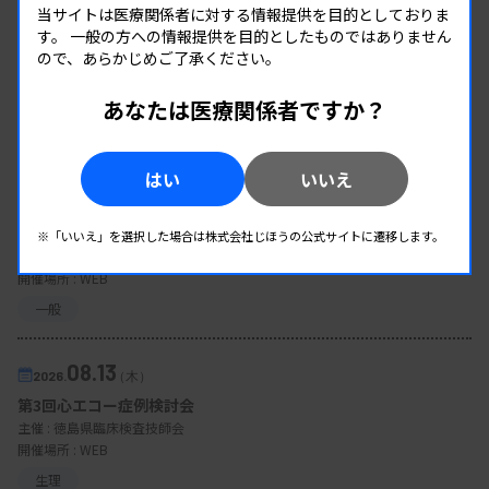
当サイトは医療関係者に対する情報提供を目的としておりま
す。
一般の方への情報提供を目的としたものではありません
ので、あらかじめご了承ください。
あなたは医療関係者ですか？
EVENT
イベント情報
はい
いいえ
08.12
2026.
（水）
臨床一般検査部門研修会
※「いいえ」を選択した場合は株式会社じほうの公式サイトに遷移します。
主催 :
沖縄県臨床検査技師会
開催場所 : WEB
一般
08.13
2026.
（木）
第3回心エコー症例検討会
主催 :
徳島県臨床検査技師会
開催場所 : WEB
生理