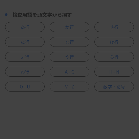
検査用語を頭文字から探す
あ行
か行
さ行
た行
な行
は行
ま行
や行
ら行
わ行
A - G
H - N
O - U
V - Z
数字・記号