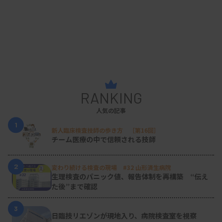
RANKING
人気の記事
1
新人臨床検査技師の歩き方 ［第16回］
チーム医療の中で信頼される技師
2
変わり続ける検査の現場 #32 山形済生病院
生理検査のパニック値、報告体制を再構築 “伝え
た後”まで確認
3
日臨技リエゾンが現地入り、病院検査室を視察