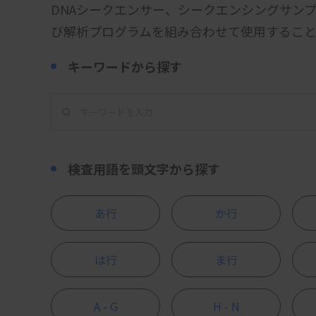
DNAシークエンサー、シークエンシングサン
び解析プログラムを組み合わせて使用するこ
キーワードから探す
検査用語を頭文字から探す
あ行
か行
は行
ま行
A - G
H - N