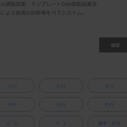
プル調製試薬、テンプレートDNA調製試薬及
とにより疾病の診断等を行うシステム。
検索
さ行
た行
な行
や行
ら行
わ行
O - U
V - Z
数字・記号