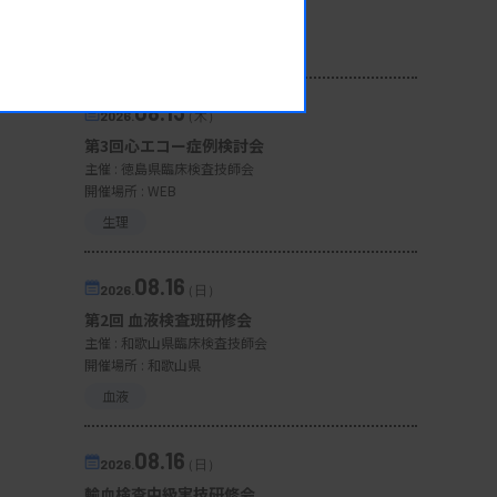
開催場所 : WEB
一般
08.13
2026.
（木）
第3回心エコー症例検討会
主催 :
徳島県臨床検査技師会
開催場所 : WEB
生理
08.16
2026.
（日）
第2回 血液検査班研修会
主催 :
和歌山県臨床検査技師会
開催場所 : 和歌山県
血液
08.16
2026.
（日）
輸血検査中級実技研修会