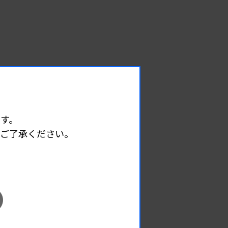
す。
めご了承ください。
EVENT
イベント情報
08.12
2026.
（水）
臨床一般検査部門研修会
主催 :
沖縄県臨床検査技師会