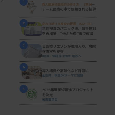
1
新人臨床検査技師の歩き方 ［第16
回］
チーム医療の中で信頼される技師
2
変わり続ける検査の現場 #32 山形済
生病院
生理検査のパニック値、報告体制
を再構築 “伝えた後”まで確認
3
日臨技リエゾンが現地入り、病院
検査室を視察
8月8・9両日にはDVT検診へ
4
導入経費や高齢化など課題に
全医共、検査DXテーマに議論
5
2026年度学術推進プロジェクト
を決定
検査医学会