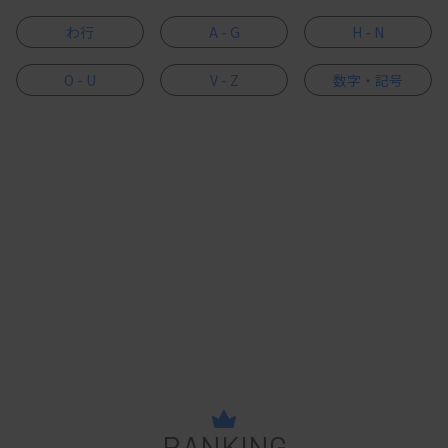
わ行
A - G
H - N
O - U
V - Z
数字・記号
RANKING