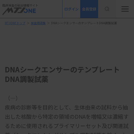
臨床検査の総合情報サイト
ログイン
会員登録
MTJONEトップ
＞
検査用語集
＞
DNAシークエンサーのテンプレートDNA調製試薬
DNAシークエンサーのテンプレート
DNA調製試薬
（―）
疾病の診断等を目的として、生体由来の試料から抽
出した核酸から特定の領域のDNAを増幅又は濃縮す
るために使用されるプライマリーセット及び関連試