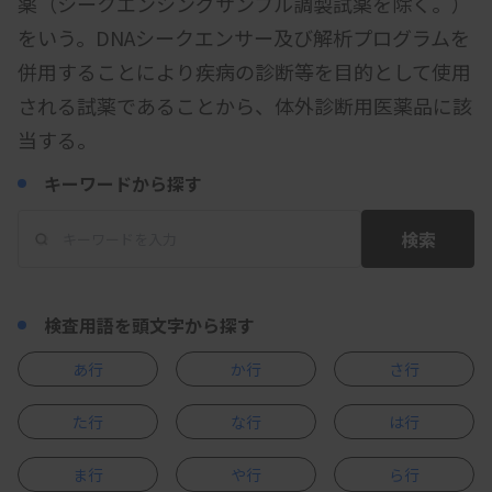
薬（シークエンシングサンプル調製試薬を除く。）
をいう。DNAシークエンサー及び解析プログラムを
併用することにより疾病の診断等を目的として使用
される試薬であることから、体外診断用医薬品に該
当する。
キーワードから探す
検索
検査用語を頭文字から探す
あ行
か行
さ行
た行
な行
は行
ま行
や行
ら行