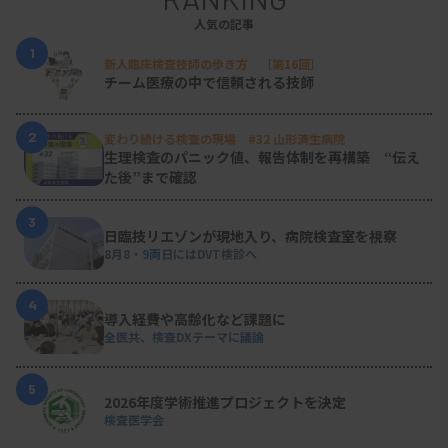
人気の記事
1
新人臨床検査技師の歩き方 ［第16回］
チーム医療の中で信頼される技師
2
変わり続ける検査の現場 #32 山形済生病院
生理検査のパニック値、報告体制を再構築 “伝え
た後”まで確認
3
日臨技リエゾンが現地入り、病院検査室を視察
8月8・9両日にはDVT検診へ
4
導入経費や高齢化など課題に
全医共、検査DXテーマに議論
5
2026年度学術推進プロジェクトを決定
検査医学会