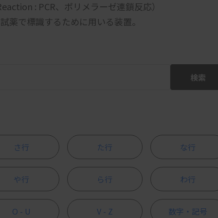
 Reaction : PCR、ポリメラーゼ連鎖反応）
グ試薬で標識するために用いる装置。
検索
さ行
た行
な行
や行
ら行
わ行
O - U
V - Z
数字・記号