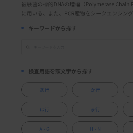
被験菌の標的DNAの増幅（Polymerase Chain
に用いる、また、PCR産物をシークエンシン
キーワードから探す
検査用語を頭文字から探す
あ行
か行
は行
ま行
A - G
H - N