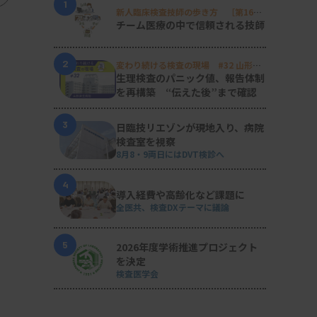
1
新人臨床検査技師の歩き方 ［第16
回］
チーム医療の中で信頼される技師
2
変わり続ける検査の現場 #32 山形済
生病院
生理検査のパニック値、報告体制
を再構築 “伝えた後”まで確認
3
日臨技リエゾンが現地入り、病院
検査室を視察
8月8・9両日にはDVT検診へ
4
導入経費や高齢化など課題に
全医共、検査DXテーマに議論
5
2026年度学術推進プロジェクト
を決定
検査医学会