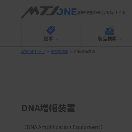
臨床検査の総合情報サイト
記事
製品検索
MTJONEトップ
＞
検査用語集
＞
DNA増幅装置
DNA増幅装置
（DNA Amplification Equipment）