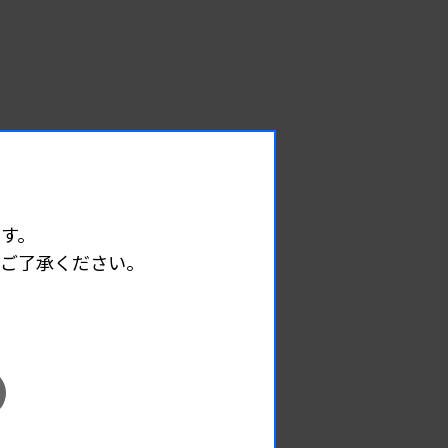
す。
めご了承ください。
EVENT
イベント情報
08.09
2026.
（日）
東部地区 広島県精度管理報告会
主催 :
広島県臨床検査技師会