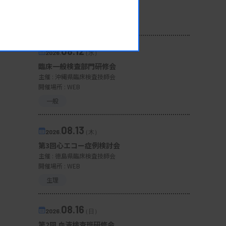
開催場所 : 広島県
管理運営
08.12
2026.
（水）
臨床一般検査部門研修会
主催 :
沖縄県臨床検査技師会
開催場所 : WEB
一般
08.13
2026.
（木）
第3回心エコー症例検討会
主催 :
徳島県臨床検査技師会
開催場所 : WEB
生理
08.16
2026.
（日）
第2回 血液検査班研修会