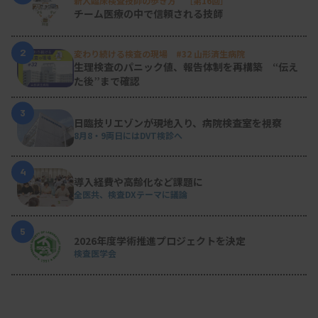
新人臨床検査技師の歩き方 ［第16回］
チーム医療の中で信頼される技師
2
変わり続ける検査の現場 #32 山形済生病院
生理検査のパニック値、報告体制を再構築 “伝え
た後”まで確認
3
日臨技リエゾンが現地入り、病院検査室を視察
8月8・9両日にはDVT検診へ
4
導入経費や高齢化など課題に
全医共、検査DXテーマに議論
5
2026年度学術推進プロジェクトを決定
検査医学会