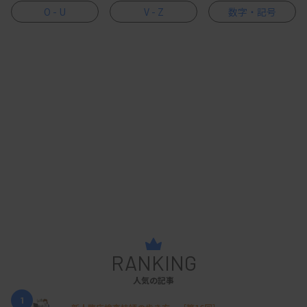
O - U
V - Z
数字・記号
RANKING
人気の記事
1