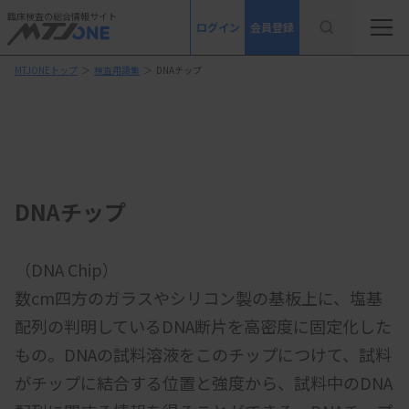
臨床検査の総合情報サイト
ログイン
会員登録
MTJONEトップ
＞
検査用語集
＞
DNAチップ
DNAチップ
（DNA Chip）
数cm四方のガラスやシリコン製の基板上に、塩基
配列の判明しているDNA断片を高密度に固定化した
もの。DNAの試料溶液をこのチップにつけて、試料
がチップに結合する位置と強度から、試料中のDNA