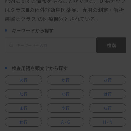
配列に関する情報を得ることができる。DNAチップ
はクラスⅢの体外診断用医薬品、専用の測定・解析
装置はクラスⅠの医療機器とされている。
キーワードから探す
検索
検査用語を頭文字から探す
あ行
か行
さ行
た行
な行
は行
ま行
や行
ら行
わ行
A - G
H - N