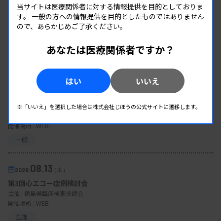
当サイトは医療関係者に対する情報提供を目的としておりま
す。
一般の方への情報提供を目的としたものではありません
ので、あらかじめご了承ください。
あなたは医療関係者ですか？
EVENT
イベント情報
はい
いいえ
08.12
2026.
（水）
臨床一般検査部門研修会
※「いいえ」を選択した場合は株式会社じほうの公式サイトに遷移します。
主催 :
沖縄県臨床検査技師会
開催場所 : WEB
一般
08.13
2026.
（木）
第3回心エコー症例検討会
主催 :
徳島県臨床検査技師会
開催場所 : WEB
生理