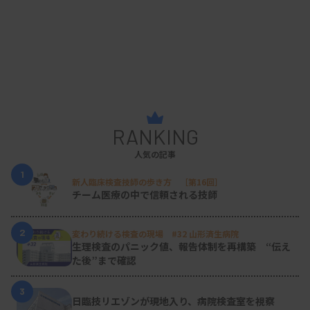
RANKING
人気の記事
1
新人臨床検査技師の歩き方 ［第16回］
チーム医療の中で信頼される技師
2
変わり続ける検査の現場 #32 山形済生病院
生理検査のパニック値、報告体制を再構築 “伝え
た後”まで確認
3
日臨技リエゾンが現地入り、病院検査室を視察