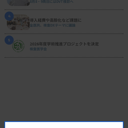
8月8・9両日にはDVT検診へ
4
導入経費や高齢化など課題に
全医共、検査DXテーマに議論
5
2026年度学術推進プロジェクトを決定
検査医学会