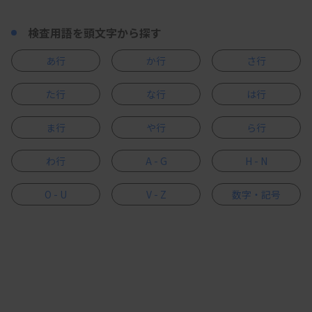
検査用語を頭文字から探す
あ行
か行
さ行
た行
な行
は行
ま行
や行
ら行
わ行
A - G
H - N
O - U
V - Z
数字・記号