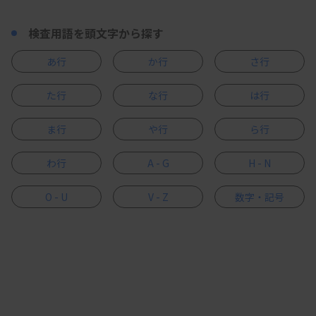
検査用語を頭文字から探す
あ行
か行
さ行
た行
な行
は行
ま行
や行
ら行
わ行
A - G
H - N
O - U
V - Z
数字・記号