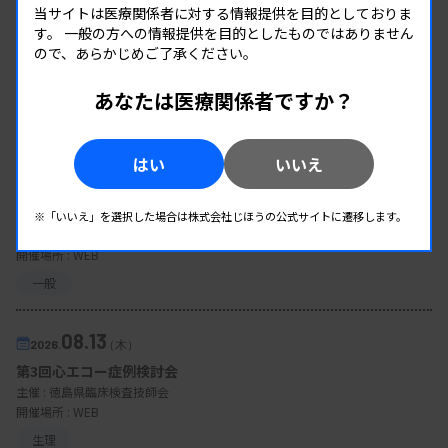
当サイトは医療関係者に対する情報提供を目的としておりま
す。
一般の方への情報提供を目的としたものではありません
ので、あらかじめご了承ください。
あなたは医療関係者ですか？
EVENT
イベント情報
はい
いいえ
08.12
2026.
（水）
臨床一般検査部門研修会
※「いいえ」を選択した場合は株式会社じほうの公式サイトに遷移します。
主催 :
沖縄県臨床検査技師会
開催場所 : WEB
一般
08.13
2026.
（木）
第3回心エコー症例検討会
主催 :
徳島県臨床検査技師会
開催場所 : WEB
生理