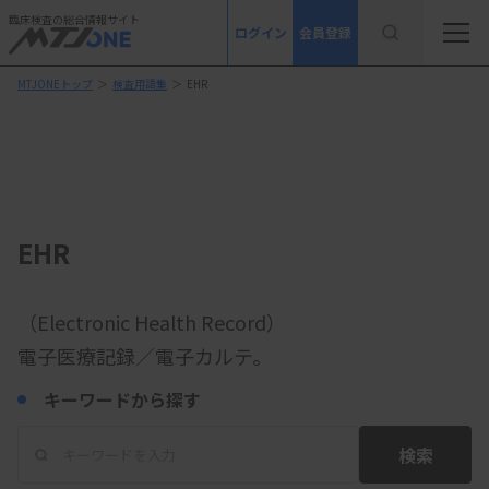
臨床検査の総合情報サイト
ログイン
会員登録
MTJONEトップ
＞
検査用語集
＞
EHR
EHR
（Electronic Health Record）
電子医療記録／電子カルテ。
キーワードから探す
検索