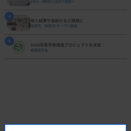
8月8・9両日にはDVT検診へ
4
導入経費や高齢化など課題に
全医共、検査DXテーマに議論
5
2026年度学術推進プロジェクトを決定
検査医学会