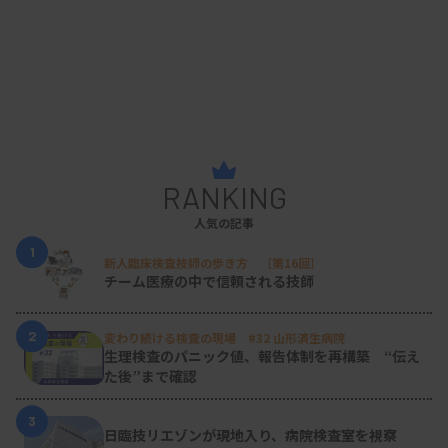
RANKING
人気の記事
1
新人臨床検査技師の歩き方 ［第16回］
チーム医療の中で信頼される技師
2
変わり続ける検査の現場 #32 山形済生病院
生理検査のパニック値、報告体制を再構築 “伝え
た後”まで確認
3
日臨技リエゾンが現地入り、病院検査室を視察