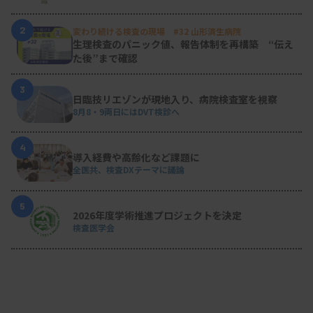
2
変わり続ける検査の現場 #32 山形済生病院
生理検査のパニック値、報告体制を再構築 “伝え
た後”まで確認
3
日臨技リエゾンが現地入り、病院検査室を視察
8月8・9両日にはDVT検診へ
4
導入経費や高齢化など課題に
全医共、検査DXテーマに議論
5
2026年度学術推進プロジェクトを決定
検査医学会