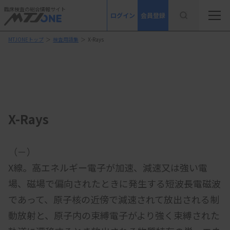
臨床検査の総合情報サイト
ログイン
会員登録
MTJONEトップ
＞
検査用語集
＞
X-Rays
X-Rays
（－）
X線。高エネルギー電子が加速、減速又は強い電
場、磁場で偏向されたときに発生する短波長電磁波
であって、原子核の近傍で減速されて放出される制
動放射と、原子内の束縛電子がより強く束縛された