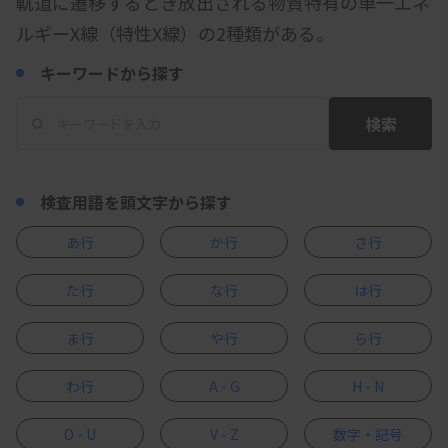
軌道に遷移するとき放出される物質特有の単一エネ
ルギーX線（特性X線）の2種類がある。
キーワードから探す
検索
検査用語を頭文字から探す
あ行
か行
さ行
た行
な行
は行
ま行
や行
ら行
わ行
A - G
H - N
O - U
V - Z
数字・記号