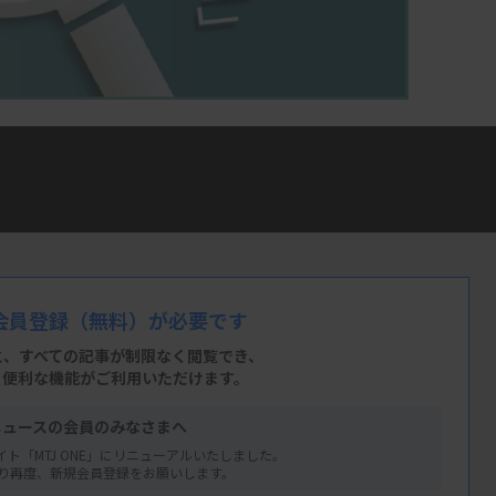
のエリアでの人口推移や医療ニーズの変化、
まえた戦略が重要になります。
本臨床衛生検査技師会の医療技術部門管理資
が、所属する施設の地域特性をデータで示し
会員登録
（無料）が必要です
えを解説する企画です。
と、すべての記事が制限なく閲覧でき、
ドを見ながら、音声で聞いて学べる動画シリ
、便利な機能がご利用いただけます。
んが将来の検査室運営、戦略を考える際の
ニュースの会員のみなさまへ
）
イト「MTJ ONE」にリニューアルいたしました。
り再度、新規会員登録をお願いします。