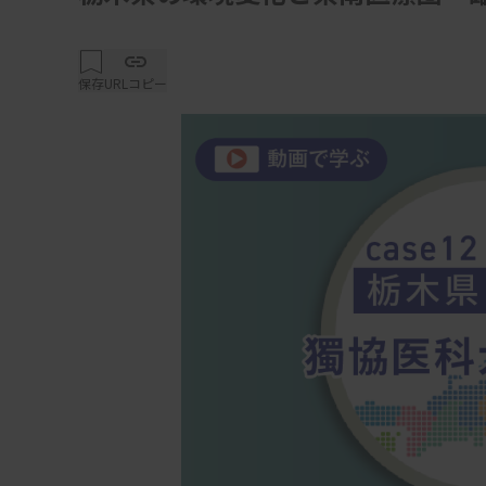
保存
URLコピー