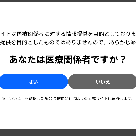
サイトは医療関係者に対する情報提供を目的としておりま
提供を目的としたものではありませんので、あらかじ
あなたは医療関係者ですか？
検査室
2026.07.27 05:50
地域特性から考える「明日の検査室」 #17 神奈川県
はい
いいえ
神奈川県の環境変化と相模原医療圏 臨床検査
室」
技師からの提言
※「いいえ」を選択した場合は株式会社じほうの公式サイトに遷移します。
動の影
検査室
2026.04.27 06:00
ズの変
地域特性から考える「明日の検査室」 #16 滋賀県
域の地
滋賀県の環境変化と大津医療圏 臨床検査技師
日の検
からの提言