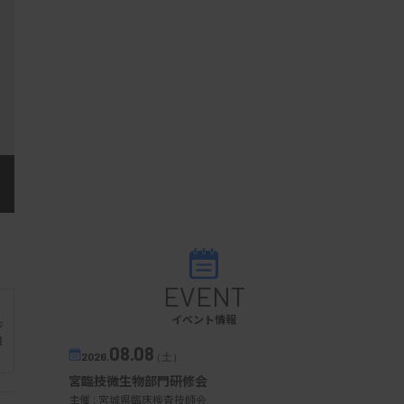
EVENT
イベント情報
ジ
組
08.08
2026.
（土）
宮臨技微生物部門研修会
主催 :
宮城県臨床検査技師会