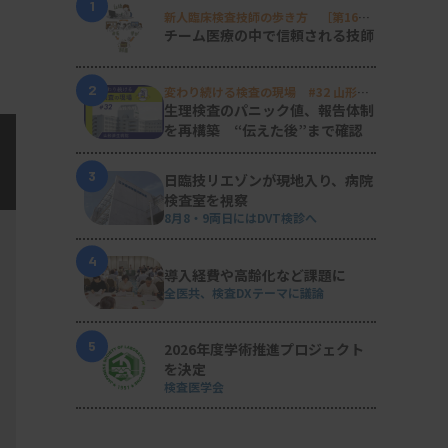
1
新人臨床検査技師の歩き方 ［第16
回］
チーム医療の中で信頼される技師
2
変わり続ける検査の現場 #32 山形済
生病院
生理検査のパニック値、報告体制
を再構築 “伝えた後”まで確認
3
日臨技リエゾンが現地入り、病院
検査室を視察
8月8・9両日にはDVT検診へ
4
導入経費や高齢化など課題に
全医共、検査DXテーマに議論
5
2026年度学術推進プロジェクト
を決定
検査医学会