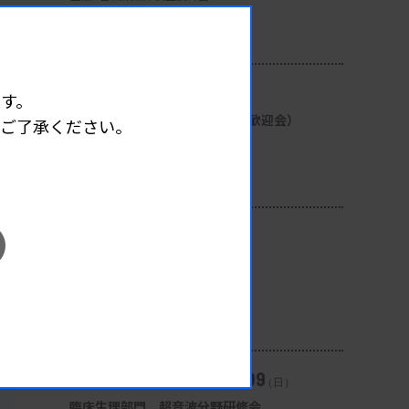
開催場所 : 宮城県
微生物
08.08
2026.
（土）
す。
新入会員研修会・施設交流会（歓迎会）
めご了承ください。
主催 :
兵庫県臨床検査技師会
開催場所 : 兵庫県
管理運営
08.08
2026.
（土）
第2回臨床血液部門研修会
主催 :
広島県臨床検査技師会
開催場所 : 広島県
血液
08.08
08.09
2026.
（土）
-
2026.
（日）
臨床生理部門 超音波分野研修会