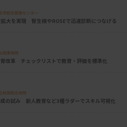
桑名市総合医療センター
査拡大を実現 腎生検やROSEで迅速診断につなげる
岡山旭東病院
教育改革 チェックリストで教育・評価を標準化
私立秋田総合病院
成の試み 新人教育など3種ラダーでスキル可視化