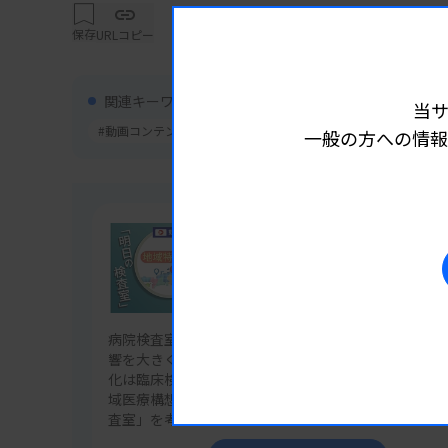
保存
URLコピー
関連キーワード
当
#動画コンテンツ
#認定・資格制度
一般の方への情報
連載
地域特性から考える「明日の検査
病院検査室の役割や機能は、将来の病院再編や人口変
響を大きく受けます。また、入院や外来での検査ニー
化は臨床検査技師の働き方まで変えていきます。各地
域医療構想のデータを検査技師目線で読み解き、「明
査室」を考えていきます。