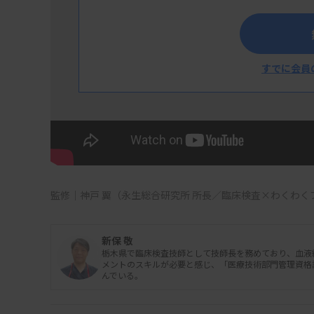
すでに会員
日本臨床衛生検査技師会「医療技術部門管理
日本臨床衛生検査技師会が、病院の医療技術
監修｜神戸 翼（永生総合研究所 所長／臨床検査×わくわく
た人材を認定する「医療技術部門管理資格認
副院長や事務長などを担える人材を認定する
細は
こちら
。
新保 敬
栃木県で臨床検査技師として技師長を務めており、血液
メントのスキルが必要と感じ、「医療技術部門管理資格
んでいる。