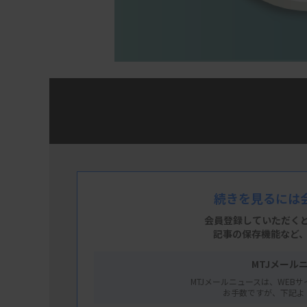
医療機関の臨床検査室の運営では、それぞれ
医療従事者数の変動といった、地域特性を踏
地域特性から考える「明日の検査室」は、日
格認定・医療管理者資格認定を取得した演者
続きを見るには
ながら、今後の検査室運営に必要な視点や備
会員登録していただく
企画は、各地域の実情や課題に関するスライ
記事の保存機能など
ーズとしました。目で見て、耳で聞いて、皆さ
MTJメール
参考になればと思っております。（MTJ編集部
MTJメールニュースは、WEBサ
お手数ですが、下記よ