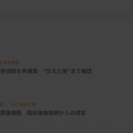
山形済生病院
告体制を再構築 “伝えた後”まで確認
」 #17 神奈川県
模原医療圏 臨床検査技師からの提言