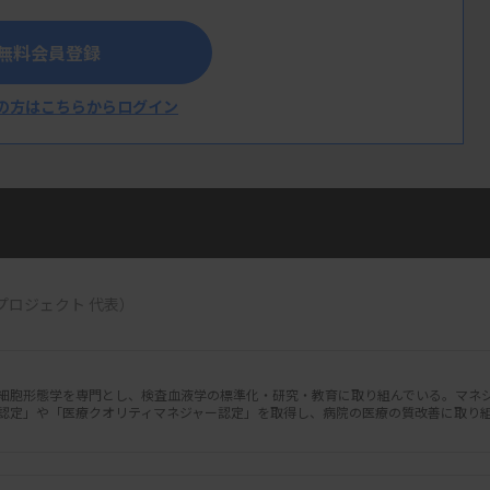
無料会員登録
の方はこちらからログイン
資格認定、医療管理者資格認定」
部門の責任者やリーダーとしての資質を備え
プロジェクト 代表）
定」と、その上位資格として、病院や施設の
「医療管理資格認定」制度を設けている。詳
細胞形態学を専門とし、検査血液学の標準化・研究・教育に取り組んでいる。マネ
認定」や「医療クオリティマネジャー認定」を取得し、病院の医療の質改善に取り