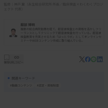
監修｜神戸 翼（永生総合研究所 所長／臨床検査×わくわくプロジ
ェクト 代表）
服部 博明
複数の総合病院勤務を経て、超音波検査士の資格を活かしフリ
日本臨床衛生検査技師会「医療技術部門管理資格認
ーランスとしてクリニックで超音波検査を行っている。超音波
検査教育を充実させるため「はっとラボ」としてオンラインセ
定、医療管理者資格認定」
ミナーやWEBコンテンツ作成に取り組んでいる。
日本臨床衛生検査技師会が、病院の医療技術部門の
責任者やリーダーとしての資質を備えた人材を認定
保存
する「医療技術部門管理資格認定」と、その上位資
URLコピー
格として、病院や施設の副院長や事務長などを担え
る人材を認定する「医療管理資格認定」制度を設け
関連キーワード
ている。詳細は
こちら
。
#動画コンテンツ
#認定・資格制度