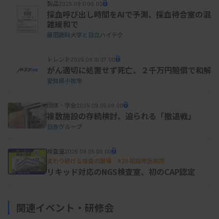
製品
2025.09.11 00:00
採血呼び出し時間をAIで予測、採血待合室の混
雑緩和で
藤田医科大学と日立ハイテク
トレンド
2025.09.10 07:00
がん適切に処置せず死亡、２千万円賠償で和解
愛知県小牧市
団体・学会
2025.09.05 09:00
複数施設の存続検討、迫られる「撤退戦」
日赤グループ
検査室
2025.08.05 00:00
変わり続ける検査の現場 #20 松阪市民病院
リキッド対応のNGS検査室、初のCAP認定
関連イベント・研修会