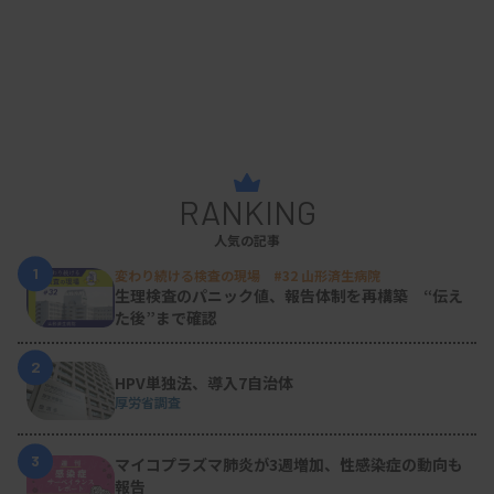
RANKING
人気の記事
1
変わり続ける検査の現場 #32 山形済生病院
生理検査のパニック値、報告体制を再構築 “伝え
た後”まで確認
2
HPV単独法、導入7自治体
厚労省調査
3
マイコプラズマ肺炎が3週増加、性感染症の動向も
報告