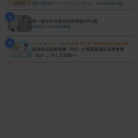
週刊 感染症サーベイランスレポート #2026年第29週
（2026.7.13 - 7.19）
4
単一遺伝子の遺伝学的検査40％増
日衛協が2024年度調査
5
Voice of Lab. file 09 松井 建二郎（藤田医科大学病院臨床
検査部微生物遺伝子検査室
）
感染症の診断支援（DS）と抗菌薬適正使用支援
（AS）、そして研究へ