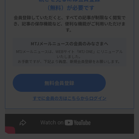
（無料）が必要です
地域特性から考える「明日の検査室」は、日本臨床
衛生検査技師会の医療技術部門管理資格認定・医療
会員登録していただくと、すべての記事が制限なく閲覧で
き、
記事の保存機能など、便利な機能がご利用いただけま
管理者資格認定を取得した演者が、所属する施設の
す。
地域特性をデータで示しながら、今後の検査室運営
MTJメールニュースの会員のみなさまへ
に必要な視点や備えを解説する企画です。
MTJメールニュースは、WEBサイト「MTJ ONE」にリニューアル
いたしました。
企画は、各地域の実情や課題に関するスライドを見
お手数ですが、下記より再度、新規会員登録をお願いします。
ながら、音声で聞いて学べる動画シリーズとしまし
た。目で見て、耳で聞いて、皆さんが将来の検査室
無料会員登録
運営、戦略を考える際の参考になればと思っており
ます。（MTJ編集部）
すでに会員の方はこちらからログイン