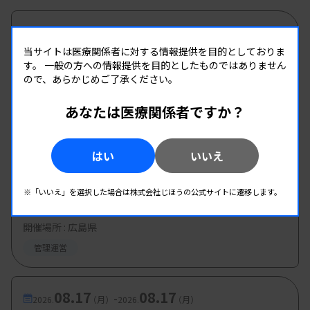
08.08
08.08
-
2026.
（土）
2026.
（土）
当サイトは医療関係者に対する情報提供を目的としておりま
新入会員研修会・施設交流会（歓迎会）
す。
一般の方への情報提供を目的としたものではありません
主催 :
兵庫県臨床検査技師会
ので、あらかじめご了承ください。
開催場所 : 兵庫県
あなたは医療関係者ですか？
管理運営
はい
いいえ
08.09
08.09
-
2026.
（日）
2026.
（日）
東部地区 広島県精度管理報告会
※「いいえ」を選択した場合は株式会社じほうの公式サイトに遷移します。
主催 :
広島県臨床検査技師会
開催場所 : 広島県
管理運営
08.17
08.17
-
2026.
（月）
2026.
（月）