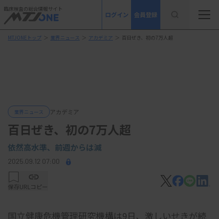
臨床検査の総合情報サイト
ログイン
会員登録
MTJONEトップ
＞
業界ニュース
＞
アカデミア
＞
百日ぜき、初の7万人超
アカデミア
業界ニュース
百日ぜき、初の7万人超
依然高水準、前週からは減
2025.09.12 07:00
保存
URLコピー
国立健康危機管理研究機構は9日、激しいせきが続