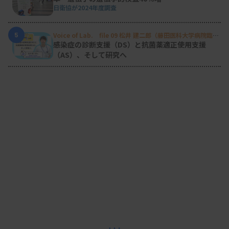
日衛協が2024年度調査
5
Voice of Lab. file 09 松井 建二郎（藤田医科大学病院臨床
検査部微生物遺伝子検査室
）
感染症の診断支援（DS）と抗菌薬適正使用支援
（AS）、そして研究へ