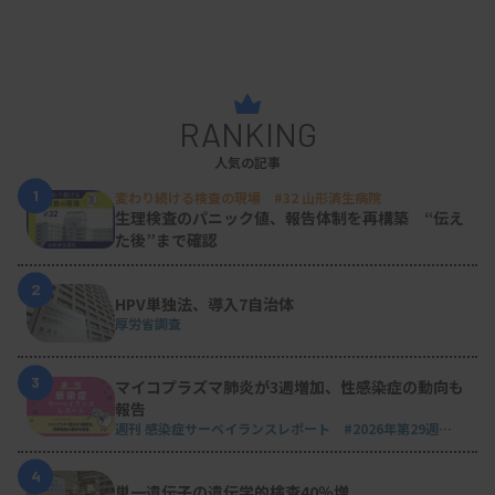
RANKING
人気の記事
1
変わり続ける検査の現場 #32 山形済生病院
生理検査のパニック値、報告体制を再構築 “伝え
た後”まで確認
2
HPV単独法、導入7自治体
厚労省調査
3
マイコプラズマ肺炎が3週増加、性感染症の動向も
報告
週刊 感染症サーベイランスレポート #2026年第29週
（2026.7.13 - 7.19）
4
単一遺伝子の遺伝学的検査40％増