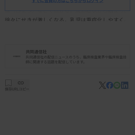
「百日ぜき菌」が原因で、感染力が非常に強く、飛
すでに会員の方はこちらからログイン
沫（ひまつ）などで広がる。風邪症状から始まり、
徐々にせきが激しくなる。乳児は重症化しやすく、
肺炎や脳症を併発して死亡することもある。今年は
10代以下の子供を中心に感染が広がっている。
共同通信社
共同通信社の配信ニュースのうち、臨床検査業界や臨床検査技
師に関連する話題を配信しています。
保存
URLコピー