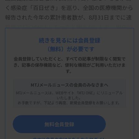
く感染症「百日ぜき」を巡り、全国の医療機関から
報告された今年の累計患者数が、8月31日までに速
報値で7万2448人になったと明らかにした。現在の
集計法となった18年以降、7万人を超えたのは初め
続きを見るには会員登録
て。昨年までの最多は、19年の計1万6845人で、今
（無料）が必要です
年は大幅に上回っている。
会員登録していただくと、すべての記事が制限なく閲覧で
き、
記事の保存機能など、便利な機能がご利用いただけま
今年8月25～31日の1週間に報告された患者数は
す。
2258人で、前週の速報値からは504人減った。た
MTJメールニュースの会員のみなさまへ
だ、24年は1年間の累計が4054人（暫定値）で、依
MTJメールニュースは、WEBサイト「MTJ ONE」にリニューアル
然として高い水準が続いている。今年は4月以降、
いたしました。
お手数ですが、下記より再度、新規会員登録をお願いします。
患者が急増し、7月14～20日には1週間当たり3908
人（速報値）に達した。その後は減少傾向となって
無料会員登録
いる。