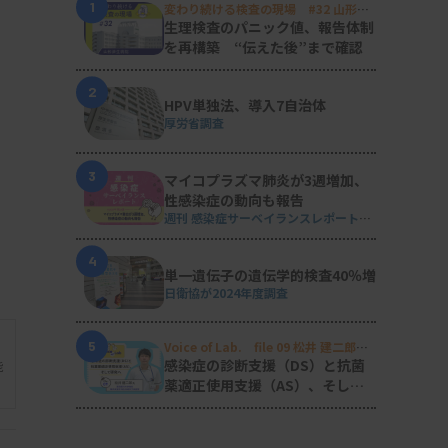
1
変わり続ける検査の現場 #32 山形済
生病院
生理検査のパニック値、報告体制
を再構築 “伝えた後”まで確認
2
HPV単独法、導入7自治体
厚労省調査
3
マイコプラズマ肺炎が3週増加、
性感染症の動向も報告
週刊 感染症サーベイランスレポート
#2026年第29週（2026.7.13 - 7.19）
4
単一遺伝子の遺伝学的検査40％増
日衛協が2024年度調査
5
Voice of Lab. file 09 松井 建二郎
（藤田医科大学病院臨床検査部微生物
感染症の診断支援（DS）と抗菌
能
遺伝子検査室
）
薬適正使用支援（AS）、そして
研究へ