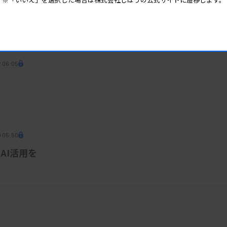
ARC値が相関
2 06:05
発
0 05:50
AI活用を