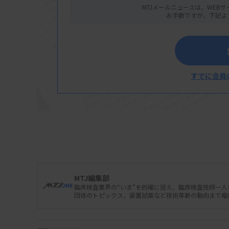
MTJメールニュースは、WEBサ
お手数ですが、下記よ
すでに会員
MTJ編集部
臨床検査業界の“いま”を的確に捉え、臨床検査技師一
団体のトピックス、装置試薬など技術革新の動向まで幅
がん研究会は8月5日、進行直腸がん患者を
瘍DNA（ctDNA）が術前治療（TNT）の効