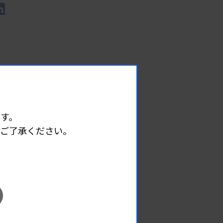
す。
めご了承ください。
EVENT
イベント情報
08.08
2026.
（土）
宮臨技微生物部門研修会
主催 :
宮城県臨床検査技師会