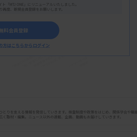
イト「MTJ ONE」にリニューアルいたしました。
り再度、新規会員登録をお願いします。
無料会員登録
の方はこちらからログイン
人ひとりを支える情報を発信していきます。検査制度や政策をはじめ、関係学会や職
広く取材・編集。ニュース以外の連載、企画、動画もお届けしていきます。
対象とした多施設共同研究で、血中循環腫
果を予測する有望な血液マーカーであることが