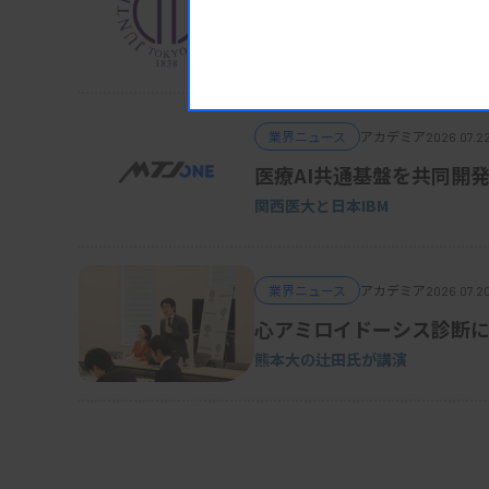
機械的かゆみ過敏と血清T
順天堂大学
業界ニュース
アカデミア
2026.07.2
医療AI共通基盤を共同開
関西医大と日本IBM
業界ニュース
アカデミア
2026.07.2
心アミロイドーシス診断に
熊本大の辻田氏が講演