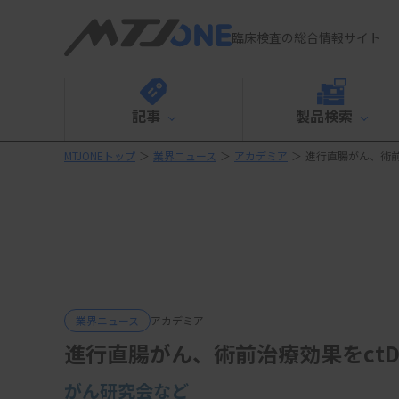
臨床検査の総合情報サイト
記事
製品検索
MTJONEトップ
＞
業界ニュース
＞
アカデミア
＞
進行直腸がん、術前
業界ニュース
アカデミア
進行直腸がん、術前治療効果をct
がん研究会など