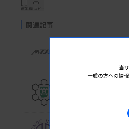
示されたと発表した。ctDNA陽性は残存腫瘍
保存
URLコピー
関連記事
がん研究会有明病院などが多施設共同ランダム化
一環として実施した。進行直腸がん患者のTN
業界ニュース
アカデミア
2026.08.0
ctDNAを用いて、病勢や治療効果を予測する
閉経前の高尿酸に遺伝影
証した。
防衛医大・名古屋大など
当
一般の方への情報
結果によると、TNT終了時点でctDNA陽性
業界ニュース
アカデミア
2026.07.27
度で予測することができた。また、無再発生存
飲酒にsdLDL-C高値が関
不良と関連していた。一方で、NOM中に局所再
新潟大が健診データ解析
40％にとどまり、ctDNA単独ではなく画像
た。
業界ニュース
アカデミア
2026.07.24