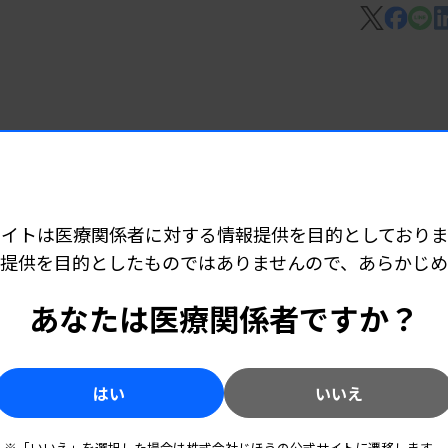
や予後不良と強く関連していたという。
臨床第2相試験「NOMINATE試験」の
Tおよび非手術治療（NOM）中に採取した
3 05:40
バイオマーカーとしての有用性を前向きに検
響 患者の約半数
サイトは医療関係者に対する情報提供を目的としておりま
提供を目的としたものではありませんので、あらかじ
の症例では、残存腫瘍の存在を100％の特異
 05:30
あなたは医療関係者ですか？
率はctDNA陽性の症例で有意に短く、予後
連
増大した症例では、ctDNA陽性の感度は
診断などとの併用が必要であることが示され
はい
いいえ
 05:30
※「いいえ」を選択した場合は株式会社じほうの公式サイトに遷移します。