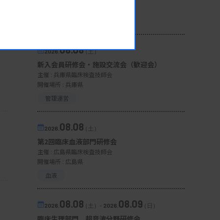
開催場所 : 宮城県
微生物
08.08
2026.
（土）
新入会員研修会・施設交流会（歓迎会）
主催 :
兵庫県臨床検査技師会
開催場所 : 兵庫県
管理運営
08.08
2026.
（土）
第2回臨床血液部門研修会
主催 :
広島県臨床検査技師会
開催場所 : 広島県
血液
08.08
08.09
2026.
（土）
-
2026.
（日）
臨床生理部門 超音波分野研修会