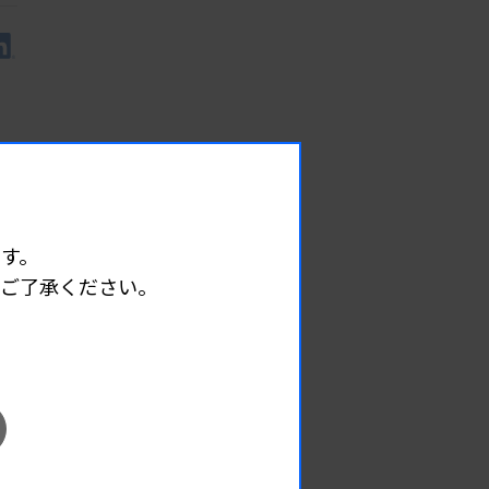
す。
めご了承ください。
EVENT
イベント情報
08.09
2026.
（日）
東部地区 広島県精度管理報告会
主催 :
広島県臨床検査技師会