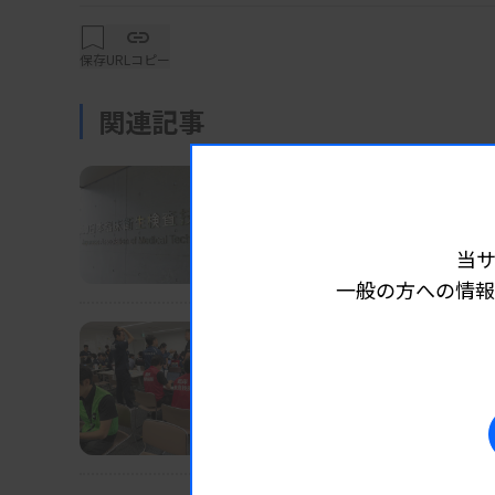
働大臣指定講習会の開催方法や運営マニュア
会員数や修了率の兼ね合いで県技師会単独で
保存
URLコピー
来年度からは県単位ではなく支部単位での開
関連記事
受講者の受け入れを求める。
業界ニュース
団体・学会
2026.08.07
運営マニュアルでは、講習会開催申請を「2
長沢執行部の担当分野な
し込み締め切りを「2週間～10日前」から「1
当
日臨技
点で申し込みが40人未満であれば延期もしくは
一般の方への情報
前時点）を目指しながら開催を準備する。変更
ら対象とするが、移行期の個別事例について
業界ニュース
団体・学会
2026.08.07
日臨技、被災2病院に検査
DVT検診、15～16日にも実施
導入の検討が進んでいる「JAMTアプリ（仮
利便性を高め、日臨技からの情報発信力を高