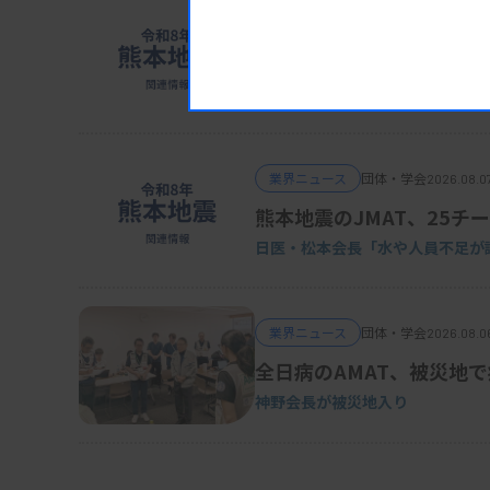
活用できるデジタル会員証機能と、日臨技か
業界ニュース
団体・学会
2026.08.0
ば11月にも日臨技役員や都道府県技師会役員
POCT、Dダイマーの使用
日臨技・振興協議会
業界ニュース
団体・学会
2026.08.0
熊本地震のJMAT、25チー
日医・松本会長「水や人員不足が
業界ニュース
団体・学会
2026.08.0
全日病のAMAT、被災地
神野会長が被災地入り