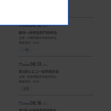
開催場所 : 広島県
管理運営
08.12
2026.
（水）
臨床一般検査部門研修会
主催 :
沖縄県臨床検査技師会
開催場所 : WEB
一般
08.13
2026.
（木）
第3回心エコー症例検討会
主催 :
徳島県臨床検査技師会
開催場所 : WEB
生理
08.16
2026.
（日）
第2回 血液検査班研修会