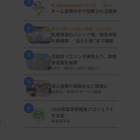
1
新人臨床検査技師の歩き方 ［第16
回］
チーム医療の中で信頼される技師
2
変わり続ける検査の現場 #32 山形済
生病院
生理検査のパニック値、報告体制
を再構築 “伝えた後”まで確認
3
日臨技リエゾンが現地入り、病院
検査室を視察
8月8・9両日にはDVT検診へ
4
導入経費や高齢化など課題に
全医共、検査DXテーマに議論
5
2026年度学術推進プロジェクト
を決定
検査医学会
能