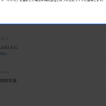
らのお知らせ機能を実装する計画だ。早けれ
7 06:05
向けに先行リリースする。
で注意喚起
7 05:55
ム82人に
課題」
6 05:30
で病院支援