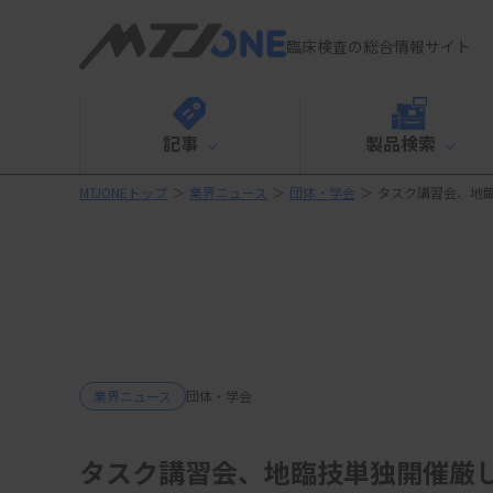
臨床検査の総合情報サイト
記事
製品検索
MTJONEトップ
＞
業界ニュース
＞
団体・学会
＞
タスク講習会、地
業界ニュース
団体・学会
タスク講習会、地臨技単独開催厳