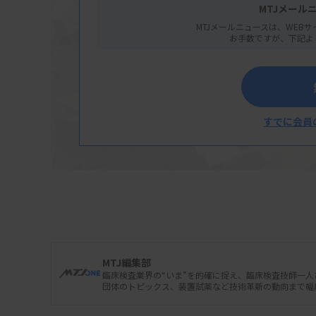
MTJメール
MTJメールニュースは、WEBサ
お手数ですが、下記よ
すでに会員
MTJ編集部
臨床検査業界の“いま”を的確に捉え、臨床検査技師一
団体のトピックス、装置試薬など技術革新の動向まで幅
日本臨床衛生検査技師会は7月26日の理事会