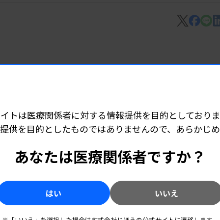
ルを一部変更することも確認した。地方では
の開催が困難になっていることに対応する。
催とし、交通の便も考慮しながら他県からの
 06:15
カ月前」から「3カ月前」に、事前参加申
ど承認
カ月前」にそれぞれ変更する。1カ月前の時
サイトは医療関係者に対する情報提供を目的としておりま
中止とし、40人以上であれば50人（2週間
提供を目的としたものではありませんので、あらかじ
後のマニュアルは8月以降の講習会申請か
あなたは医療関係者ですか？
は柔軟な対応を検討する。
 06:10
技師派遣
はい
いいえ
称）」の開発状況の報告も受けた。会員の
めるのが目的。まずは研修会や学会参加時に
※「いいえ」を選択した場合は株式会社じほうの公式サイトに遷移します。