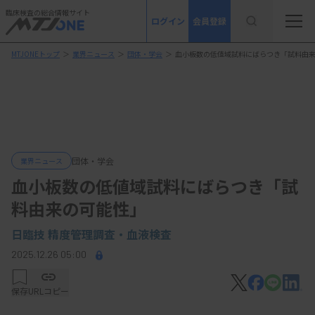
臨床検査の総合情報サイト
ログイン
会員登録
MTJONEトップ
＞
業界ニュース
＞
団体・学会
＞
血小板数の低値域試料にばらつき「試料由
団体・学会
業界ニュース
血小板数の低値域試料にばらつき「試
料由来の可能性」
日臨技 精度管理調査・血液検査
2025.12.26 05:00
保存
URLコピー