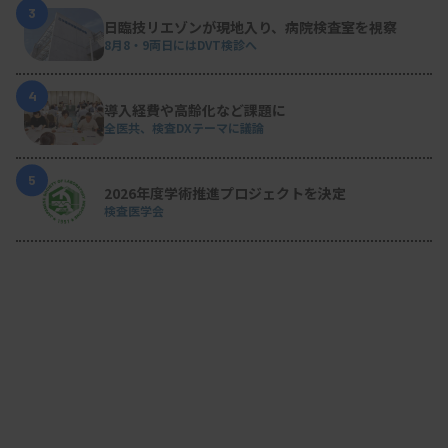
3
日臨技リエゾンが現地入り、病院検査室を視察
8月8・9両日にはDVT検診へ
4
導入経費や高齢化など課題に
全医共、検査DXテーマに議論
5
2026年度学術推進プロジェクトを決定
検査医学会