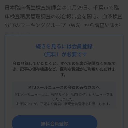
日本臨床衛生検査技師会は11月29日、千葉市で臨
床検査精度管理調査の総合報告会を開き、血液検査
分野のワーキンググループ（WG）から調査結果が
報告された。
血算部門では、血小板数の低値域試料（試料
続きを見るには会員登録
41
）の
（無料）が必要です
CV
が
9.8
％と高く、前年度や前々年度よりばらつき
の大きい結果となった。
D
評価の施設数は
31
と多か
会員登録していただくと、すべての記事が制限なく閲覧で
き、
記事の保存機能など、便利な機能がご利用いただけま
った。血小板は、調査試料の混和が不十分な場合、
す。
凝集して低値化する可能性があり、血液検査
WG
の
MTJメールニュースの会員のみなさまへ
福田幸広氏（船橋市立医療センター）は、内部精度
MTJメールニュースは、WEBサイト「MTJ ONE」にリニューアル
管理に異常ないにもかかわらず低値であった施設に
いたしました。
お手数ですが、下記より再度、新規会員登録をお願いします。
対し「試料由来の変動である可能性を考慮する」よ
う呼びかけた。
無料会員登録