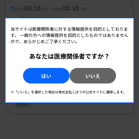
08.16
08.16
-
2026.
（日）
2026.
（日）
第2回 血液検査班研修会
主催 :
和歌山県臨床検査技師会
当サイトは医療関係者に対する情報提供を目的としておりま
す。
一般の方への情報提供を目的としたものではありません
開催場所 : 和歌山県
ので、あらかじめご了承ください。
血液
あなたは医療関係者ですか？
08.17
08.17
-
2026.
（月）
2026.
（月）
はい
いいえ
多職種公開講座 手話講習会2026
主催 :
大阪府臨床検査技師会
※「いいえ」を選択した場合は株式会社じほうの公式サイトに遷移します。
開催場所 : 大阪府
管理運営