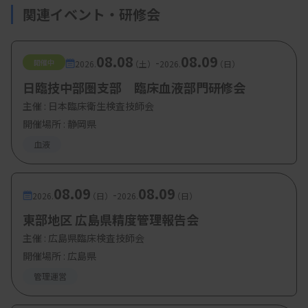
関連イベント・研修会
08.08
08.09
-
開催中
2026.
（土）
2026.
（日）
日臨技中部圏支部 臨床血液部門研修会
主催 :
日本臨床衛生検査技師会
開催場所 : 静岡県
血液
08.09
08.09
-
2026.
（日）
2026.
（日）
東部地区 広島県精度管理報告会
主催 :
広島県臨床検査技師会
開催場所 : 広島県
管理運営