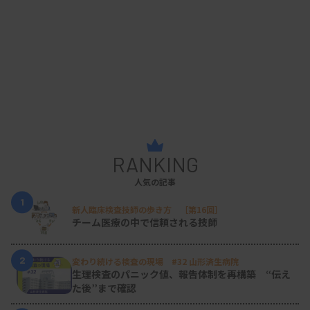
RANKING
人気の記事
1
新人臨床検査技師の歩き方 ［第16回］
チーム医療の中で信頼される技師
2
変わり続ける検査の現場 #32 山形済生病院
生理検査のパニック値、報告体制を再構築 “伝え
た後”まで確認