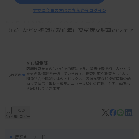
凝固部門では今年度から、
PT
を実測
INR
による報告
とし評価対象としたが、例年と大きな変化はなかっ
すでに会員の方はこちらからログイン
た。
APTT
では、ループスアンチコアグラント
（
LA
）などの循環抗凝血素に高感度な試薬のシェア
が引き続き拡大していた。
MTJ編集部
臨床検査業界の“いま”を的確に捉え、臨床検査技師一人ひとり
を支える情報を発信していきます。検査制度や政策をはじめ、
関係学会や職能団体のトピックス、装置試薬など技術革新の動
向まで幅広く取材・編集。ニュース以外の連載、企画、動画も
お届けしていきます。
保存
URLコピー
関連キーワード