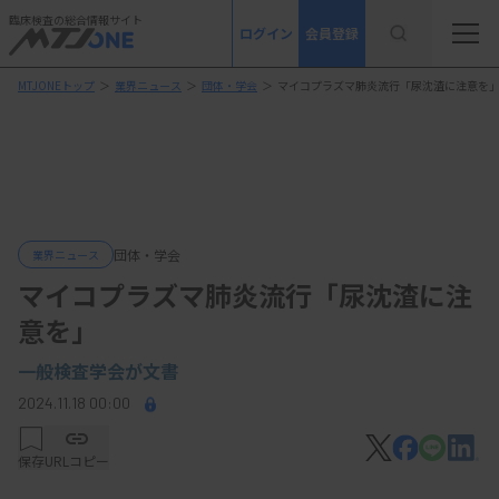
臨床検査の総合情報サイト
ログイン
会員登録
MTJONEトップ
＞
業界ニュース
＞
団体・学会
＞
マイコプラズマ肺炎流行「尿沈渣に注意を
団体・学会
業界ニュース
マイコプラズマ肺炎流行「尿沈渣に注
意を」
一般検査学会が文書
2024.11.18 00:00
保存
URLコピー