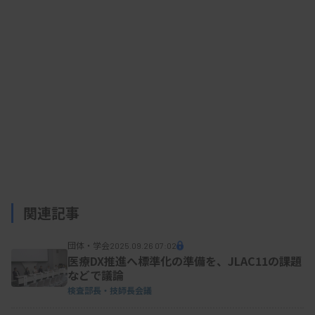
処方法を①電子カルテにより投薬中の薬剤を確認
し、TFLXの投薬歴がある場合②電子カルテを確認
できない場合③投薬を確認できない場合―の3つの
ケースに分けて示した。
文書をまとめた名誉会長の稲垣勇夫氏（岐阜大学
大学院臨床検査医学・招聘）は、「検査技師の間で
も、結晶尿に関する認識には差がある」と指摘。マ
イコプラズマ肺炎の流行を受けて尿沈渣検査の増加
関連記事
が予想されることから、改めて注意喚起したと説明
団体・学会
2025.09.26 07:02
した。
医療DX推進へ標準化の準備を、JLAC11の課題
などで議論
検査部長・技師長会議
会長の星雅人氏（藤田医科大学・藤田医科大学病