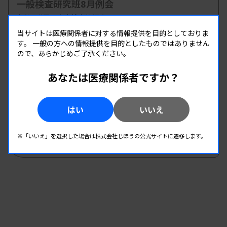
一般検査研究班8月例会
主催 :
群馬県臨床検査技師会
開催場所 : 群馬県
当サイトは医療関係者に対する情報提供を目的としておりま
す。
一般の方への情報提供を目的としたものではありません
一般
ので、あらかじめご了承ください。
あなたは医療関係者ですか？
08.22
08.22
-
2026.
（土）
2026.
（土）
【一般：尿沈渣】USC研究会／ウェブセミナー
はい
いいえ
主催 :
東洋紡株式会社
開催場所 : live配信
※「いいえ」を選択した場合は株式会社じほうの公式サイトに遷移します。
一般