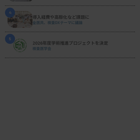
4
導入経費や高齢化など課題に
全医共、検査DXテーマに議論
5
2026年度学術推進プロジェクトを決定
検査医学会