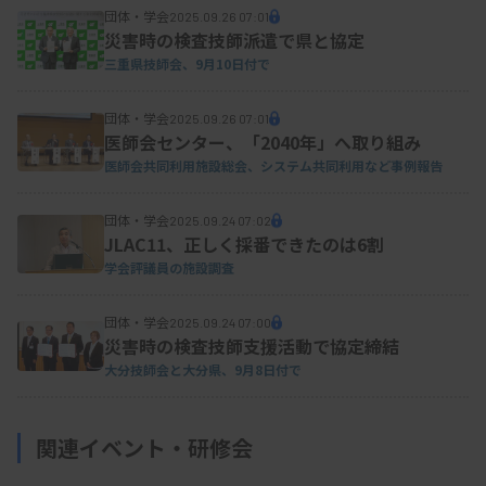
団体・学会
2025.09.26 07:01
院）は、臨床の現場では「不明結晶（＋）」と結果
災害時の検査技師派遣で県と協定
報告することが多いと指摘。電子カルテにより投薬
三重県技師会、9月10日付で
歴などを確認できる場合には、TFLX結晶の可能性
団体・学会
2025.09.26 07:01
があることを医師に伝え、臨床に貢献することが重
医師会センター、「2040年」へ取り組み
要とした。また、小児患者の場合は保護者に検査説
医師会共同利用施設総会、システム共同利用など事例報告
明をするため、検査技師が薬物結晶について適切な
団体・学会
説明ができることも重要とした。
2025.09.24 07:02
JLAC11、正しく採番できたのは6割
学会評議員の施設調査
資料はこちら
団体・学会
2025.09.24 07:00
災害時の検査技師支援活動で協定締結
大分技師会と大分県、9月8日付で
関連イベント・研修会