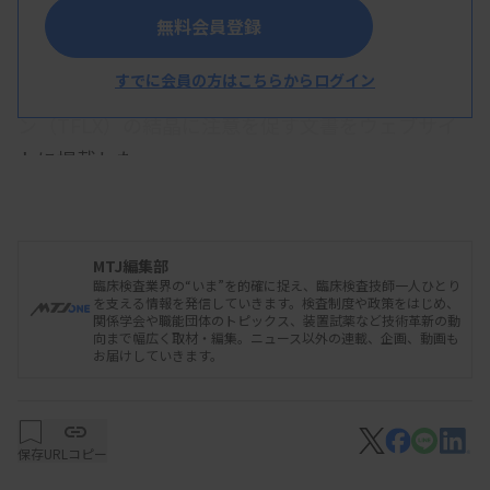
無料会員登録
日本臨床一般検査学会はこのほど、マイコプラズ
すでに会員の方はこちらからログイン
マ肺炎の流行を受け、尿沈渣検査でトスフロキサシ
ン（TFLX）の結晶に注意を促す文書をウェブサイ
トに掲載した。
マイコプラズマ肺炎の薬物治療では小児患者に
MTJ編集部
TFLXの小児用が投与されている。TFLXの投与によ
臨床検査業界の“いま”を的確に捉え、臨床検査技師一人ひとり
を支える情報を発信していきます。検査制度や政策をはじめ、
り結晶尿が認められることがあり、腎障害の原因に
関係学会や職能団体のトピックス、装置試薬など技術革新の動
向まで幅広く取材・編集。ニュース以外の連載、企画、動画も
なることもある。こうした現状を踏まえ、同学会は
お届けしていきます。
TFLX結晶尿に注意を促す文書を作成。TFLX結晶尿
全てに腎障害を来すものではないが、臨床医に連絡
や相談をするよう求めた。また、臨床検査技師に対
保存
URLコピー
して、尿沈渣検査で類似の結晶が出現した場合の対