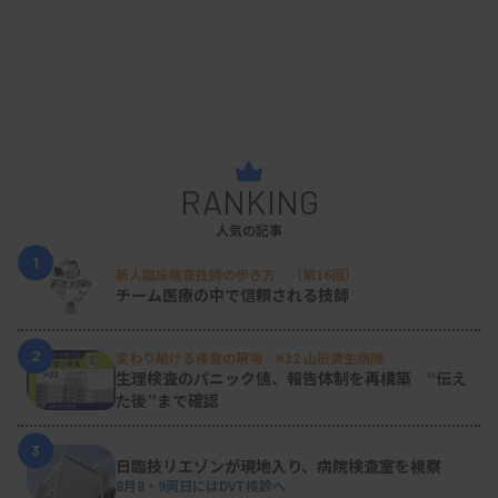
RANKING
人気の記事
1
新人臨床検査技師の歩き方 ［第16回］
チーム医療の中で信頼される技師
2
変わり続ける検査の現場 #32 山形済生病院
生理検査のパニック値、報告体制を再構築 “伝え
た後”まで確認
3
日臨技リエゾンが現地入り、病院検査室を視察
8月8・9両日にはDVT検診へ