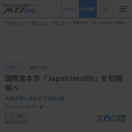
臨床検査の総合情報サイト
ログイン
会員登録
MTJONEトップ
＞
業界ニュース
＞
団体・学会
＞
国際見本市「Japan Health」を初開催へ
団体・学会
業界ニュース
国際見本市「Japan Health」を初開
催へ
大阪万博に合わせて25年6月
2024.10.07 00:00
保存
URLコピー