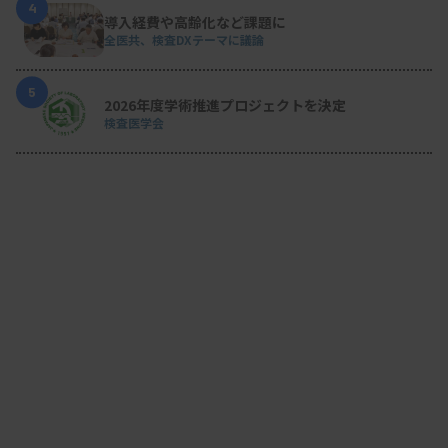
4
導入経費や高齢化など課題に
全医共、検査DXテーマに議論
5
2026年度学術推進プロジェクトを決定
検査医学会