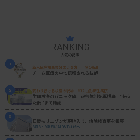
出身の福島県では、郡山市内の1000床規模の病
院で生理検査室を改革した実績を持つ。現職の福島
県立医科大学附属病院でも、検体、生理の各検査室
の整備・拡大に取り組む。
RANKING
人気の記事
1
新人臨床検査技師の歩き方 ［第16回］
福島県立医科大学附属病院（福島市）検査部長補
チーム医療の中で信頼される技師
佐・検査技師長。62歳。福島県臨床検査技師会所
属。
2
変わり続ける検査の現場 #32 山形済生病院
生理検査のパニック値、報告体制を再構築 “伝え
た後”まで確認
3
日臨技リエゾンが現地入り、病院検査室を視察
8月8・9両日にはDVT検診へ