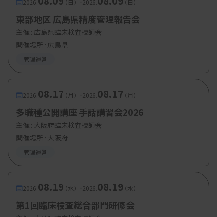
08.09
08.09
-
2026.
（日）
2026.
（日）
換し、研修会の参加人数を大きく増やした経験があ
東部地区 広島県精度管理報告会
る。「独りではできなくても理事の皆さんと一緒に
主催 :
広島県臨床検査技師会
やっていけば、いい技師会が構築できる」と述べ
開催場所 : 広島県
た。
管理運営
くまもと森都総合病院（熊本市）医療技術部長。
08.17
08.17
-
2026.
（月）
2026.
（月）
65歳。福岡県臨床衛生検査技師会所属。
多職種公開講座 手話講習会2026
主催 :
大阪府臨床検査技師会
開催場所 : 大阪府
●山寺氏、学術組織の在り方を検討
管理運営
08.19
08.19
山寺幸雄副会長は、学術や教育研修、生涯教育を
-
2026.
（水）
2026.
（水）
担当する。
第1回臨床検査総合部門研修会