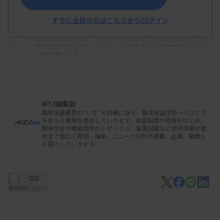
すでに会員の方はこちらからログイン
日本臨床衛生検査技師会は7月27日、理事会に先
立って勉強会を開き、新たに就任した副会長3人が
それぞれ所信を述べた。
●竹浦氏、災害マニュアルの検証急ぐ
MTJ編集部
臨床検査業界の“いま”を的確に捉え、臨床検査技師一人ひとり
を支える情報を発信していきます。検査制度や政策をはじめ、
関係学会や職能団体のトピックス、装置試薬など技術革新の動
竹浦久司副会長は、総務・広報・システム・渉外
向まで幅広く取材・編集。ニュース以外の連載、企画、動画も
お届けしていきます。
を担当する。このうち災害発生に備えた体制づくり
について、日臨技災害マニュアルが1月の能登半島
地震の際に機能したか検証を急ぐ考えを示した。ま
保存
URLコピー
た都道府県と技師会の間で災害に関する協定の締結
を進めるとし、そのためにも災害時の支援人材育成