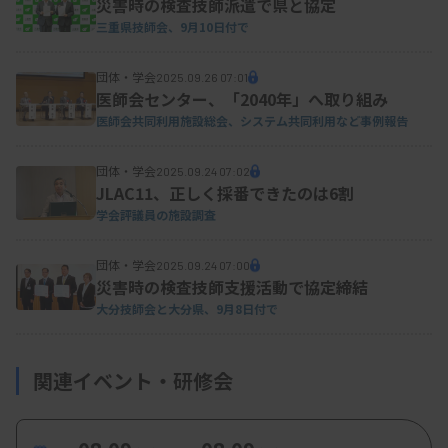
●西浦氏、学会の在り方「早急に検討」
災害時の検査技師派遣で県と協定
三重県技師会、9月10日付で
団体・学会
2025.09.26 07:01
西浦明彦副会長は、学会・認定制度を担当する。
医師会センター、「2040年」へ取り組み
医師会共同利用施設総会、システム共同利用など事例報告
全国学会は首都圏や阪神圏などの4カ所のいずれ
団体・学会
2025.09.24 07:02
JLAC11、正しく採番できたのは6割
かで開催することになっているが、規約は有名無実
学会評議員の施設調査
化している。全国の支部長や学術部長らで「全国・
支部学会在り方ワーキンググループ」を早急に設置
団体・学会
2025.09.24 07:00
災害時の検査技師支援活動で協定締結
し、全国学会の開催地を含めて議論を始める考えを
大分技師会と大分県、9月8日付で
明らかにした。
関連イベント・研修会
国立病院機構本部の九州地区の臨床検査専門職を
6年間勤めた。九州内の各国立病院で職員と意見交