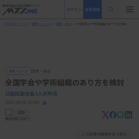
臨床検査の総合情報サイト
ログイン
会員登録
MTJONEトップ
＞
業界ニュース
＞
団体・学会
＞
全国学会や学術組織のあり方を検討
団体・学会
業界ニュース
全国学会や学術組織のあり方を検討
日臨技副会長3人が所信
2024.08.05 00:00
保存
URLコピー
この記事の画像を全て見る