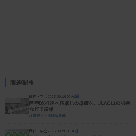
に取り組む方針を示した。対外広報については、
「臨床検査技師の認知度向上が社会的地位の向上に
つながる」と述べた。
竹浦氏は、大阪府臨床検査技師会長だった2017
年に、若手人材の発足と育成を狙って、大臨技医学
検査学会を初めて開催した。
関連記事
多根総合病院（大阪市）医療技術部エグゼクティ
団体・学会
2025.09.26 07:02
ブアドバイザー。66歳。大阪府臨床検査技師会所
医療DX推進へ標準化の準備を、JLAC11の課題
などで議論
属。
検査部長・技師長会議
団体・学会
2025.09.26 07:01