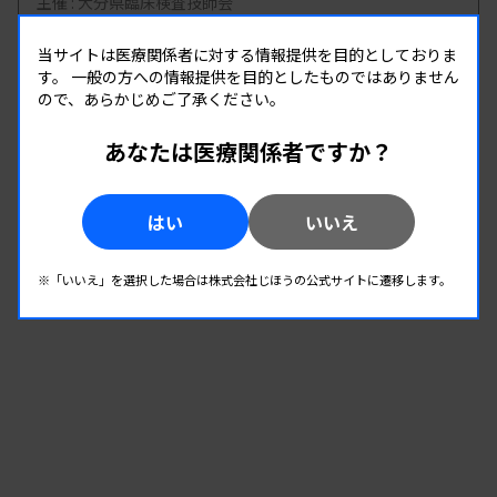
主催 :
大分県臨床検査技師会
開催場所 : WEB
日臨技の学術組織は以前、全国規模の研究班があ
当サイトは医療関係者に対する情報提供を目的としておりま
管理運営
す。
一般の方への情報提供を目的としたものではありません
ったが、今は廃止され支部や都道府県技師会ごとに
ので、あらかじめご了承ください。
なっている。山寺氏は、「なかなか（学術組織同士
08.19
08.19
-
あなたは医療関係者ですか？
2026.
（水）
2026.
（水）
の）密な連携が取れていない」とし、見直しを検討
第2回 県南地区研修会
していく考えを示した。専門学会との連携強化も検
主催 :
熊本県臨床検査技師会
はい
いいえ
討する。生涯教育については、履修率の向上、eラ
開催場所 : WEB
ーニングの在り方の検討などに取り組むとした。
管理運営
※「いいえ」を選択した場合は株式会社じほうの公式サイトに遷移します。
また臨床検査技師養成教育カリキュラム等におけ
る次期改正に向けて、「日本臨床検査学教育協議会
とともに臨地実習の課題等における改定案を作成す
る」と述べた。