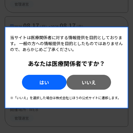
管理運営
08.17
08.17
-
2026.
（月）
2026.
（月）
多職種公開講座 手話講習会2026
当サイトは医療関係者に対する情報提供を目的としておりま
す。
一般の方への情報提供を目的としたものではありません
主催 :
大阪府臨床検査技師会
ので、あらかじめご了承ください。
開催場所 : 大阪府
管理運営
あなたは医療関係者ですか？
08.19
08.19
はい
いいえ
-
2026.
（水）
2026.
（水）
第1回臨床検査総合部門研修会
※「いいえ」を選択した場合は株式会社じほうの公式サイトに遷移します。
主催 :
大分県臨床検査技師会
開催場所 : WEB
管理運営