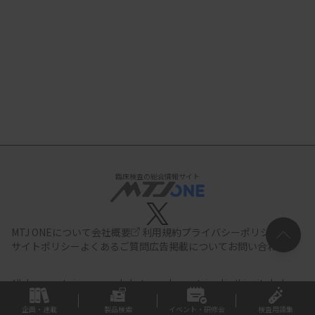
臨床検査の総合情報サイト
MTJ ONEについて
会社概要
利用規約
プライバシーポリシー
サイトポリシー
よくあるご質問
広告掲載について
お問い合わせ
All documents,images and photographs contained in this site belong
to JIHO,Inc.
Use of these documents, images and photographs is
strictly prohibited.Copyright (C) JIHO,Inc.
企画・連載
製品検索
イベント・研修会
検査用語集