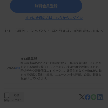
無料会員登録
臨床検査業界をわくわくした場にすることを目標
すでに会員の方はこちらからログイン
に活動している「臨床検査×わくわくプロジェク
ト」（通称：りんわく）は4月8日、静岡県掛川市で
行われた岐阜医療科学大学臨床検査学科の新入生研
修会で、ボードゲームを活用したキャリアデザイン
講座を実施した。約70人の学生が3～4人のグルー
MTJ編集部
プに分かれてボードゲームに参加。臨床検査技師の
臨床検査業界の“いま”を的確に捉え、臨床検査技師一人ひとり
就職先や役職、認定資格などのカードを手に、将来
を支える情報を発信していきます。検査制度や政策をはじめ、
関係学会や職能団体のトピックス、装置試薬など技術革新の動
のキャリアに思いをはせる機会となった。
向まで幅広く取材・編集。ニュース以外の連載、企画、動画も
お届けしていきます。
ボードゲームは、りんわくがクラウドファンディ
保存
URLコピー
ングで資金を集めて制作した。プレーヤーは、カー