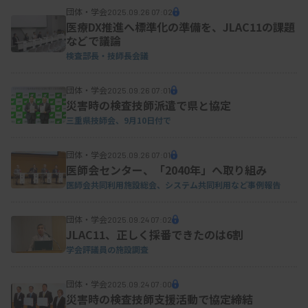
団体・学会
2025.09.26 07:02
研修会では、参加者にルールを覚えてもらいなが
医療DX推進へ標準化の準備を、JLAC11の課題
などで議論
ら1回、プレイ。りんわくメンバーと大学1年生の担
検査部長・技師長会議
当教員が各グループの様子を見て回り、カードの種
類やルールの理解をサポートした。2回目を本番と
団体・学会
2025.09.26 07:01
災害時の検査技師派遣で県と協定
して、各グループのゲームの結果を報告してもら
三重県技師会、9月10日付で
い、ストーン数が最多のグループを表彰した。
団体・学会
2025.09.26 07:01
医師会センター、「2040年」へ取り組み
医師会共同利用施設総会、システム共同利用など事例報告
団体・学会
2025.09.24 07:02
JLAC11、正しく採番できたのは6割
学会評議員の施設調査
団体・学会
2025.09.24 07:00
災害時の検査技師支援活動で協定締結