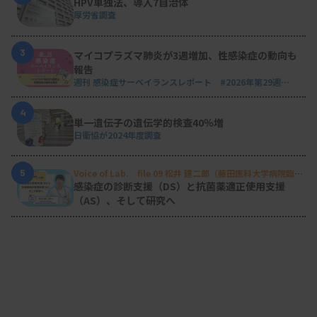
HPV単独法、導入7自治体
厚労省調査
3
マイコプラズマ肺炎が3週増加、性感染症の動向も
報告
週刊 感染症サーベイランスレポート #2026年第29週
（2026.7.13 - 7.19）
4
単一遺伝子の遺伝学的検査40％増
日衛協が2024年度調査
5
Voice of Lab. file 09 松井 建二郎（藤田医科大学病院臨床
検査部微生物遺伝子検査室
）
感染症の診断支援（DS）と抗菌薬適正使用支援
（AS）、そして研究へ