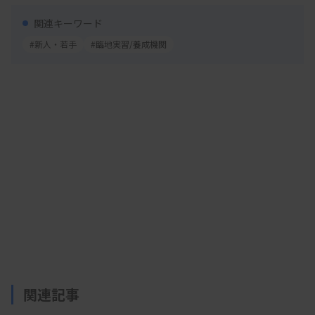
ドを引いて臨床検査技師としてのキャリア形成をす
関連キーワード
る中で、健康、お金、信頼の3種類のストーンを集
#新人・若手
#臨地実習/養成機関
め、ウェルビーイング（幸福度）の向上を目指す。
カードは、「外部環境の変化（診療報酬改定や医療
AIで診断の自動化など）」や「専門性（一級臨床検
査士の取得など）」「役職」「学術活動（論文投
稿、学会発表など）」などの種類があり、種類に応
じてプレーヤー個人のボードへ配置できるか否かの
条件がある。ゲームを実施後には、プレーヤーのキ
ャリア形成例を振り返り、就いた役職や備えた専門
性、学会や技師会の活動などについて共有し、自身
のキャリア形成や将来の可能性について考える機会
にする。
関連記事