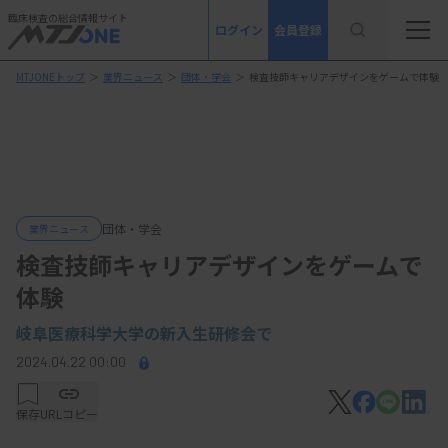
臨床検査の総合情報サイト
ログイン
会員登録
MTJONEトップ
＞
業界ニュース
＞
団体・学会
＞
検査技師キャリアデザインをゲームで体験
団体・学会
業界ニュース
検査技師キャリアデザインをゲームで
体験
岐阜医療科学大学の新入生研修会で
2024.04.22 00:00
保存
URLコピー